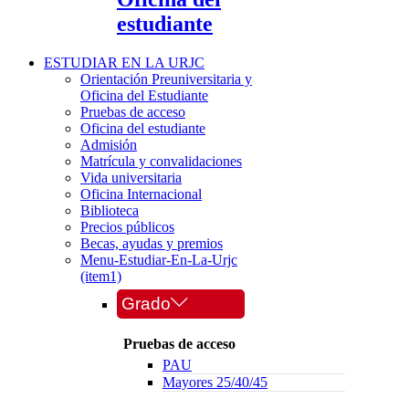
estudiante
ESTUDIAR EN LA URJC
Orientación Preuniversitaria y
Oficina del Estudiante
Pruebas de acceso
Oficina del estudiante
Admisión
Matrícula y convalidaciones
Vida universitaria
Oficina Internacional
Biblioteca
Precios públicos
Becas, ayudas y premios
Menu-Estudiar-En-La-Urjc
(item1)
Grado
Pruebas de acceso
PAU
Mayores 25/40/45