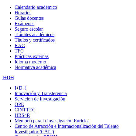
Calendario académico
Horarios
Guías docentes
Exámenes
Seguro escolar
Trámites académicos
Títulos y certificados
RAC
TFG
Prácticas externas
Idioma moderno
Normativa académica
I+D+i
I+D+i
Innovación y Transferencia
Servicion de Investigación
OPE
CINTTEC
HRS4R
Mentoría para la Investigación Euriclea
Centro de Atracción e Internacionalización del Talento
Investigador (CAIT)