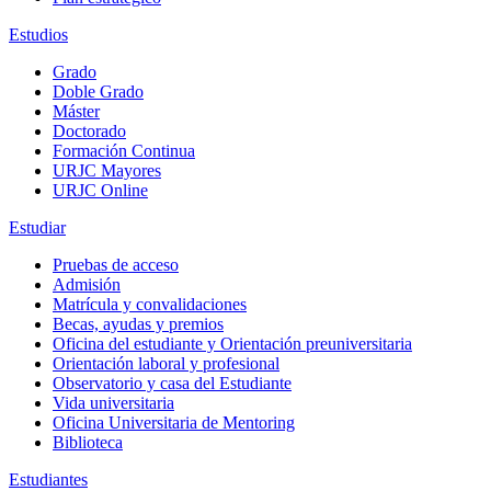
Estudios
Grado
Doble Grado
Máster
Doctorado
Formación Continua
URJC Mayores
URJC Online
Estudiar
Pruebas de acceso
Admisión
Matrícula y convalidaciones
Becas, ayudas y premios
Oficina del estudiante y Orientación preuniversitaria
Orientación laboral y profesional
Observatorio y casa del Estudiante
Vida universitaria
Oficina Universitaria de Mentoring
Biblioteca
Estudiantes