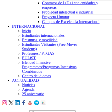
Contratos de I+D+i con entidades y
empresas
Propiedad intelectual e industrial
Proyecto Umotor
Campus de Excelencia Internacional
INTERNACIONAL
Inicio
Estudiantes internacionales
Erasmus+ y movilidad
Estudiantes Visitantes (Free Mover
Students)
Profesores / PTGAS
EULiST
Blended Intensive
Programmes/Programas Intensivos
Combinados
Centro de idiomas
ACTUALIDAD
Noticias
Agenda
25 aniversario