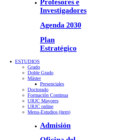
Profesores e
Investigadores
Agenda 2030
Plan
Estratégico
ESTUDIOS
Grado
Doble Grado
Máster
Presenciales
Doctorado
Formación Continua
URJC Mayores
URJC online
Menu-Estudios (item)
Admisión
Oficina del