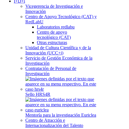
I+D+i
Vicegerencia de Investigación e
Innovación
Centro de Apoyo Tecnológico (CAT) y
RedLabU
Laboratorios redlabu
Centro de apoyo
tecnológico (CAT)
Otras estructuras
Unidad de Cultura Científica y de la
Innovación (UCC+i)
Servicio de Gestión Económica de la
Investigación
Contratación de Personal de
Investigación
Sello HRS4R
Mentoría para la investigación Euriclea
Centro de Atracción e
Internacionalización del Talento