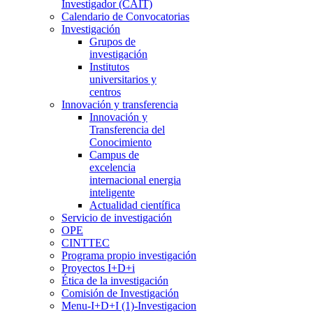
Investigador (CAIT)
Calendario de Convocatorias
Investigación
Grupos de
investigación
Institutos
universitarios y
centros
Innovación y transferencia
Innovación y
Transferencia del
Conocimiento
Campus de
excelencia
internacional energia
inteligente
Actualidad científica
Servicio de investigación
OPE
CINTTEC
Programa propio investigación
Proyectos I+D+i
Ética de la investigación
Comisión de Investigación
Menu-I+D+I (1)-Investigacion