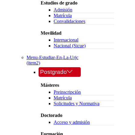
Estudios de grado
Admisión
Matrícula
Convalidaciones
Movilidad
Internacional
Nacional (Sicue)
Menu-Estudiar-En-La-Urjc
(item2)
Postgrado
Másteres
Preinscripción
Matrícula
Solicitudes y Normativa
Doctorado
Acceso y admisión
Formación