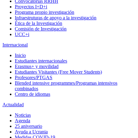
Convocatorias RRHH
Proyectos I+D+i
Programa propio investigación
Infraestruturas de apoyo a la investigación
Ética de la Investigación
Comisión de Investigación
UCC+i
Internacional
Inicio
Estudiantes internacionales
Erasmus+ y movilidad
Estudiantes Visitantes (Free Mover Students)
Profesores/PTGAS
Blended intensive programmes/Programas intensivos
combinados
Centro de idiomas
Actualidad
Noticias
Agenda
25 aniversario
Ayuda a Ucrania
Medidas COVID-19