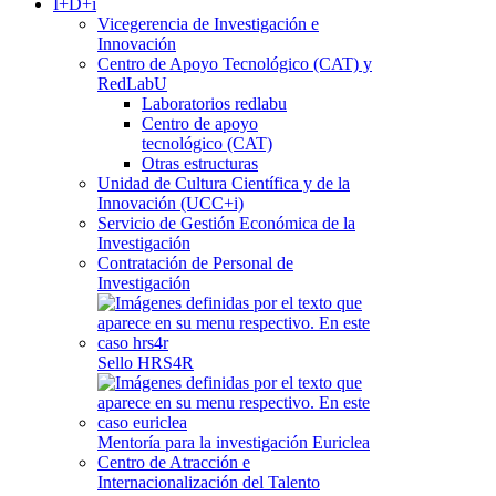
I+D+i
Vicegerencia de Investigación e
Innovación
Centro de Apoyo Tecnológico (CAT) y
RedLabU
Laboratorios redlabu
Centro de apoyo
tecnológico (CAT)
Otras estructuras
Unidad de Cultura Científica y de la
Innovación (UCC+i)
Servicio de Gestión Económica de la
Investigación
Contratación de Personal de
Investigación
Sello HRS4R
Mentoría para la investigación Euriclea
Centro de Atracción e
Internacionalización del Talento