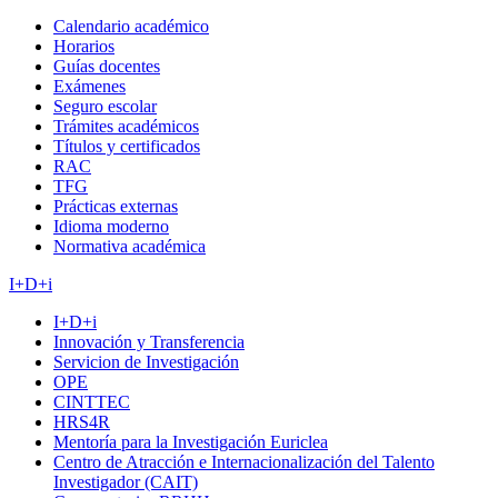
Calendario académico
Horarios
Guías docentes
Exámenes
Seguro escolar
Trámites académicos
Títulos y certificados
RAC
TFG
Prácticas externas
Idioma moderno
Normativa académica
I+D+i
I+D+i
Innovación y Transferencia
Servicion de Investigación
OPE
CINTTEC
HRS4R
Mentoría para la Investigación Euriclea
Centro de Atracción e Internacionalización del Talento
Investigador (CAIT)