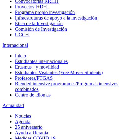
Convocatorias RRHH
Proyectos I+D+i
Programa propio investigación
Infraestruturas de apoyo a la investigación
Ética de la Investigación
Comisión de Investigación
UCC+i
Internacional
Inicio
Estudiantes internacionales
Erasmus+ y movilidad
Estudiantes Visitantes (Free Mover Students)
Profesores/PTGAS
Blended intensive programmes/Programas intensivos
combinados
Centro de idiomas
Actualidad
Noticias
Agenda
25 aniversario
Ayuda a Ucrania
Medidas COVID-19