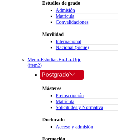
Estudios de grado
Admisión
Matrícula
Convalidaciones
Movilidad
Internacional
Nacional (Sicue)
Menu-Estudiar-En-La-Urjc
(item2)
Postgrado
Másteres
Preinscripción
Matrícula
Solicitudes y Normativa
Doctorado
Acceso y admisión
Formación