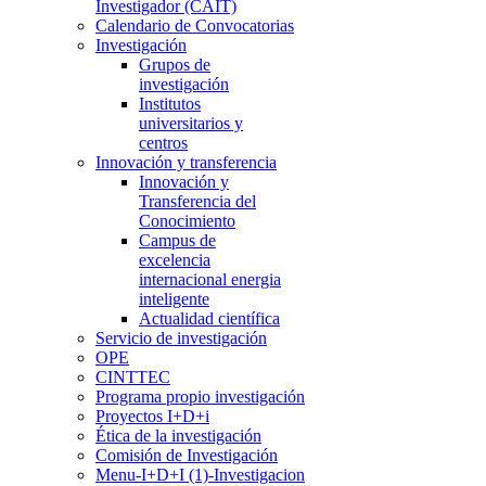
Investigador (CAIT)
Calendario de Convocatorias
Investigación
Grupos de
investigación
Institutos
universitarios y
centros
Innovación y transferencia
Innovación y
Transferencia del
Conocimiento
Campus de
excelencia
internacional energia
inteligente
Actualidad científica
Servicio de investigación
OPE
CINTTEC
Programa propio investigación
Proyectos I+D+i
Ética de la investigación
Comisión de Investigación
Menu-I+D+I (1)-Investigacion