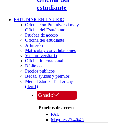
estudiante
ESTUDIAR EN LA URJC
Orientación Preuniversitaria y
Oficina del Estudiante
Pruebas de acceso
Oficina del estudiante
Admisión
Matrícula y convalidaciones
Vida universitaria
Oficina Internacional
Biblioteca
Precios públicos
Becas, ayudas y premios
Menu-Estudiar-En-La-Urjc
(item1)
Grado
Pruebas de acceso
PAU
Mayores 25/40/45