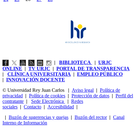
|
BIBLIOTECA
|
URJC
ONLINE
|
TV URJC
|
PORTAL DE TRANSPARENCIA
|
CLÍNICA UNIVERSITARIA
|
EMPLEO PÚBLICO
|
INNOVACIÓN DOCENTE
© Universidad Rey Juan Carlos
|
Aviso legal
|
Política de
privacidad
|
Política de cookies
|
Protección de datos
|
Perfil del
contratante
|
Sede Electrónica
|
Redes
sociales
|
Contacto
|
Accesibilidad
|
|
Buzón de sugerencias y quejas
|
Buzón del rector
|
Canal
Interno de Información