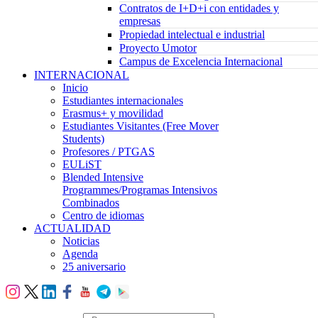
Contratos de I+D+i con entidades y
empresas
Propiedad intelectual e industrial
Proyecto Umotor
Campus de Excelencia Internacional
INTERNACIONAL
Inicio
Estudiantes internacionales
Erasmus+ y movilidad
Estudiantes Visitantes (Free Mover
Students)
Profesores / PTGAS
EULiST
Blended Intensive
Programmes/Programas Intensivos
Combinados
Centro de idiomas
ACTUALIDAD
Noticias
Agenda
25 aniversario