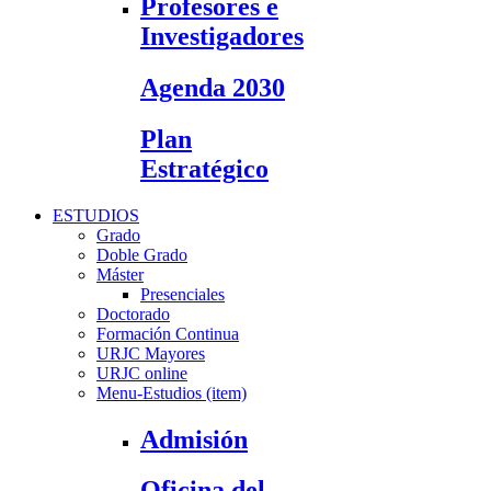
Profesores e
Investigadores
Agenda 2030
Plan
Estratégico
ESTUDIOS
Grado
Doble Grado
Máster
Presenciales
Doctorado
Formación Continua
URJC Mayores
URJC online
Menu-Estudios (item)
Admisión
Oficina del