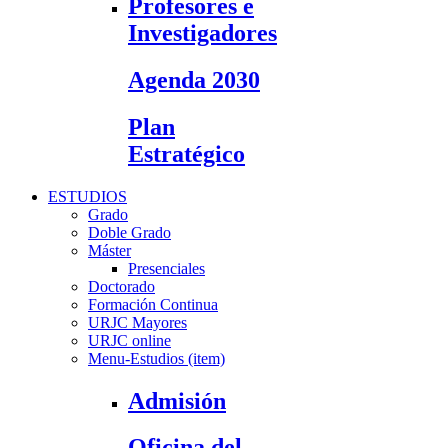
Profesores e
Investigadores
Agenda 2030
Plan
Estratégico
ESTUDIOS
Grado
Doble Grado
Máster
Presenciales
Doctorado
Formación Continua
URJC Mayores
URJC online
Menu-Estudios (item)
Admisión
Oficina del