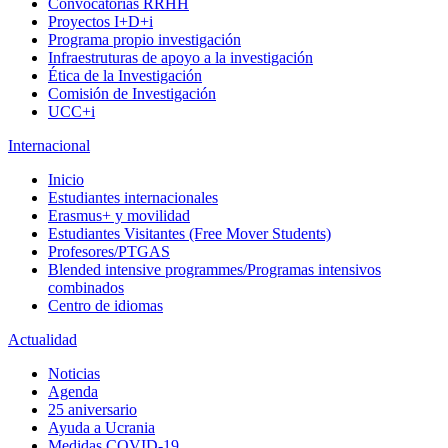
Convocatorias RRHH
Proyectos I+D+i
Programa propio investigación
Infraestruturas de apoyo a la investigación
Ética de la Investigación
Comisión de Investigación
UCC+i
Internacional
Inicio
Estudiantes internacionales
Erasmus+ y movilidad
Estudiantes Visitantes (Free Mover Students)
Profesores/PTGAS
Blended intensive programmes/Programas intensivos
combinados
Centro de idiomas
Actualidad
Noticias
Agenda
25 aniversario
Ayuda a Ucrania
Medidas COVID-19