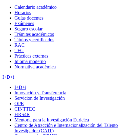
Calendario académico
Horarios
Guías docentes
Exámenes
Seguro escolar
Trámites académicos
Títulos y certificados
RAC
TFG
Prácticas externas
Idioma moderno
Normativa académica
I+D+i
I+D+i
Innovación y Transferencia
Servicion de Investigación
OPE
CINTTEC
HRS4R
Mentoría para la Investigación Euriclea
Centro de Atracción e Internacionalización del Talento
Investigador (CAIT)