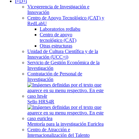
I+D+i
Vicegerencia de Investigación e
Innovación
Centro de Apoyo Tecnológico (CAT) y
RedLabU
Laboratorios redlabu
Centro de apoyo
tecnológico (CAT)
Otras estructuras
Unidad de Cultura Científica y de la
Innovación (UCC+i)
Servicio de Gestión Económica de la
Investigación
Contratación de Personal de
Investigación
Sello HRS4R
Mentoría para la investigación Euriclea
Centro de Atracción e
Internacionalización del Talento