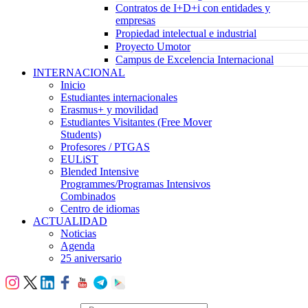
Contratos de I+D+i con entidades y
empresas
Propiedad intelectual e industrial
Proyecto Umotor
Campus de Excelencia Internacional
INTERNACIONAL
Inicio
Estudiantes internacionales
Erasmus+ y movilidad
Estudiantes Visitantes (Free Mover
Students)
Profesores / PTGAS
EULiST
Blended Intensive
Programmes/Programas Intensivos
Combinados
Centro de idiomas
ACTUALIDAD
Noticias
Agenda
25 aniversario