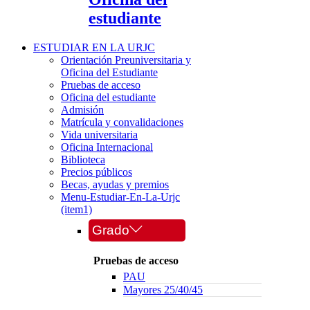
estudiante
ESTUDIAR EN LA URJC
Orientación Preuniversitaria y
Oficina del Estudiante
Pruebas de acceso
Oficina del estudiante
Admisión
Matrícula y convalidaciones
Vida universitaria
Oficina Internacional
Biblioteca
Precios públicos
Becas, ayudas y premios
Menu-Estudiar-En-La-Urjc
(item1)
Grado
Pruebas de acceso
PAU
Mayores 25/40/45