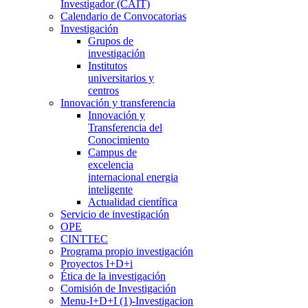
Investigador (CAIT)
Calendario de Convocatorias
Investigación
Grupos de
investigación
Institutos
universitarios y
centros
Innovación y transferencia
Innovación y
Transferencia del
Conocimiento
Campus de
excelencia
internacional energia
inteligente
Actualidad científica
Servicio de investigación
OPE
CINTTEC
Programa propio investigación
Proyectos I+D+i
Ética de la investigación
Comisión de Investigación
Menu-I+D+I (1)-Investigacion