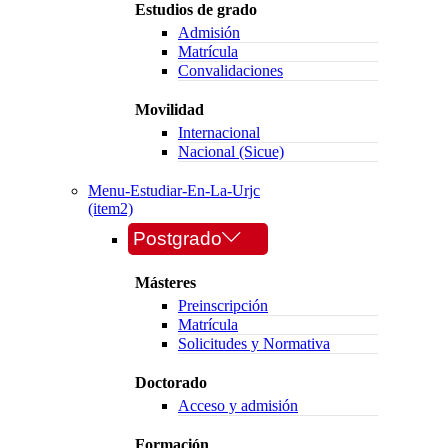
Estudios de grado
Admisión
Matrícula
Convalidaciones
Movilidad
Internacional
Nacional (Sicue)
Menu-Estudiar-En-La-Urjc
(item2)
Postgrado
Másteres
Preinscripción
Matrícula
Solicitudes y Normativa
Doctorado
Acceso y admisión
Formación