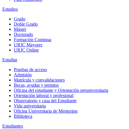
Estudios
Grado
Doble Grado
Máster
Doctorado
Formación Continua
URJC Mayores
URJC Online
Estudiar
Pruebas de acceso
Admisión
Matrícula y convalidaciones
Becas, ayudas y premios
Oficina del estudiante y Orientación preuniversitaria
Orientación laboral y profesional
Observatorio y casa del Estudiante
Vida universitaria
Oficina Universitaria de Mentoring
Biblioteca
Estudiantes