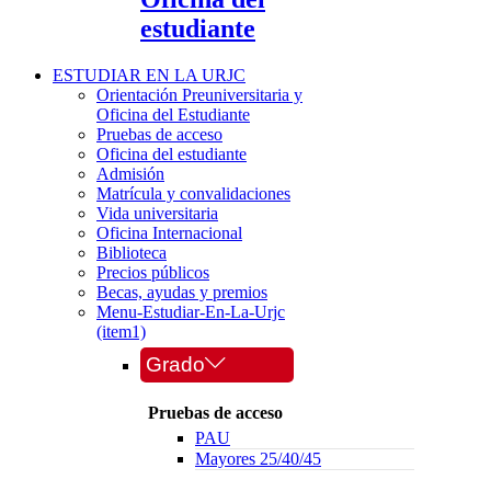
estudiante
ESTUDIAR EN LA URJC
Orientación Preuniversitaria y
Oficina del Estudiante
Pruebas de acceso
Oficina del estudiante
Admisión
Matrícula y convalidaciones
Vida universitaria
Oficina Internacional
Biblioteca
Precios públicos
Becas, ayudas y premios
Menu-Estudiar-En-La-Urjc
(item1)
Grado
Pruebas de acceso
PAU
Mayores 25/40/45