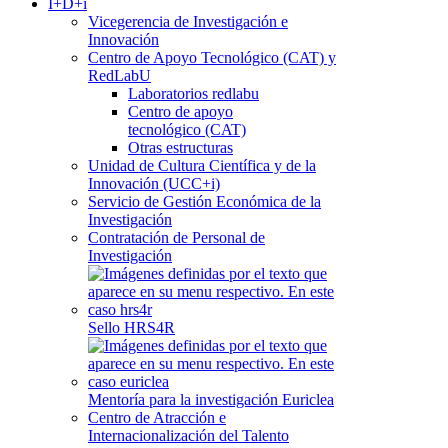
I+D+i
Vicegerencia de Investigación e
Innovación
Centro de Apoyo Tecnológico (CAT) y
RedLabU
Laboratorios redlabu
Centro de apoyo
tecnológico (CAT)
Otras estructuras
Unidad de Cultura Científica y de la
Innovación (UCC+i)
Servicio de Gestión Económica de la
Investigación
Contratación de Personal de
Investigación
Sello HRS4R
Mentoría para la investigación Euriclea
Centro de Atracción e
Internacionalización del Talento