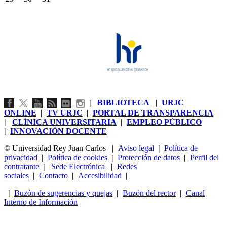
|
BIBLIOTECA
|
URJC
ONLINE
|
TV URJC
|
PORTAL DE TRANSPARENCIA
|
CLÍNICA UNIVERSITARIA
|
EMPLEO PÚBLICO
|
INNOVACIÓN DOCENTE
© Universidad Rey Juan Carlos
|
Aviso legal
|
Política de
privacidad
|
Política de cookies
|
Protección de datos
|
Perfil del
contratante
|
Sede Electrónica
|
Redes
sociales
|
Contacto
|
Accesibilidad
|
|
Buzón de sugerencias y quejas
|
Buzón del rector
|
Canal
Interno de Información