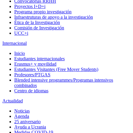
Convocatorias RRHH
Proyectos I+D+i
Programa propio investigación
Infraestruturas de apoyo a la investigación
Ética de la Investigación
Comisión de Investigación
UCC+i
Internacional
Inicio
Estudiantes internacionales
Erasmus+ y movilidad
Estudiantes Visitantes (Free Mover Students)
Profesores/PTGAS
Blended intensive programmes/Programas intensivos
combinados
Centro de idiomas
Actualidad
Noticias
Agenda
25 aniversario
Ayuda a Ucrania
Medidas COVID-19