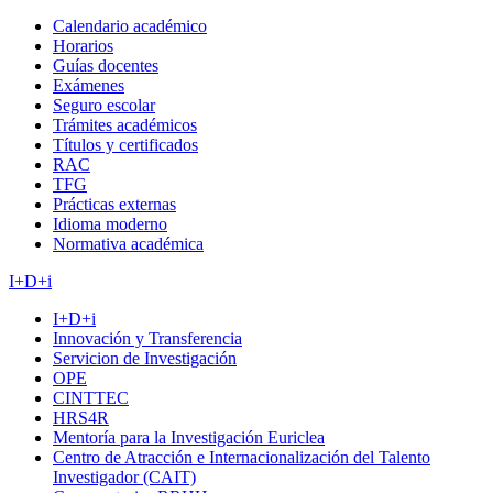
Calendario académico
Horarios
Guías docentes
Exámenes
Seguro escolar
Trámites académicos
Títulos y certificados
RAC
TFG
Prácticas externas
Idioma moderno
Normativa académica
I+D+i
I+D+i
Innovación y Transferencia
Servicion de Investigación
OPE
CINTTEC
HRS4R
Mentoría para la Investigación Euriclea
Centro de Atracción e Internacionalización del Talento
Investigador (CAIT)