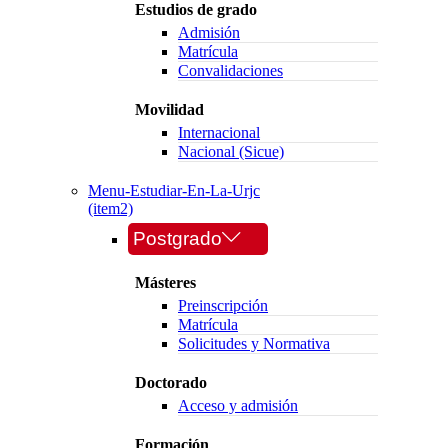
Estudios de grado
Admisión
Matrícula
Convalidaciones
Movilidad
Internacional
Nacional (Sicue)
Menu-Estudiar-En-La-Urjc
(item2)
Postgrado
Másteres
Preinscripción
Matrícula
Solicitudes y Normativa
Doctorado
Acceso y admisión
Formación