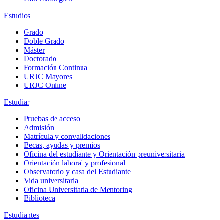
Estudios
Grado
Doble Grado
Máster
Doctorado
Formación Continua
URJC Mayores
URJC Online
Estudiar
Pruebas de acceso
Admisión
Matrícula y convalidaciones
Becas, ayudas y premios
Oficina del estudiante y Orientación preuniversitaria
Orientación laboral y profesional
Observatorio y casa del Estudiante
Vida universitaria
Oficina Universitaria de Mentoring
Biblioteca
Estudiantes