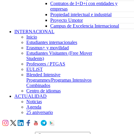
Contratos de I+D+i con entidades y
empresas
Propiedad intelectual e industrial
Proyecto Umotor
Campus de Excelencia Internacional
INTERNACIONAL
Inicio
Estudiantes internacionales
Erasmus+ y movilidad
Estudiantes Visitantes (Free Mover
Students)
Profesores / PTGAS
EULiST
Blended Intensive
Programmes/Programas Intensivos
Combinados
Centro de idiomas
ACTUALIDAD
Noticias
Agenda
25 aniversario