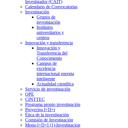
Investigador (CAIT)
Calendario de Convocatorias
Investigación
Grupos de
investigación
Institutos
universitarios y
centros
Innovación y transferencia
Innovación y
Transferencia del
Conocimiento
Campus de
excelencia
internacional energia
inteligente
Actualidad científica
Servicio de investigación
OPE
CINTTEC
Programa propio investigación
Proyectos I+D+i
Ética de la investigación
Comisión de Investigación
Menu-I+D+I (1)-Investigacion