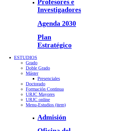
Profesores e
Investigadores
Agenda 2030
Plan
Estratégico
ESTUDIOS
Grado
Doble Grado
Máster
Presenciales
Doctorado
Formación Continua
URJC Mayores
URJC online
Menu-Estudios (item)
Admisión
Oficina del