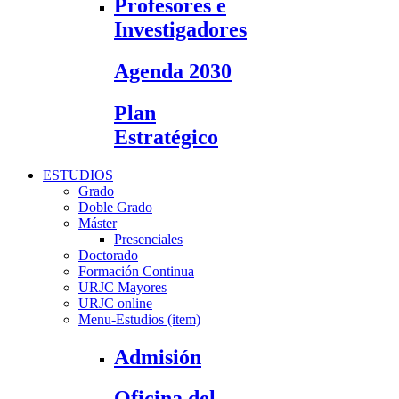
Profesores e
Investigadores
Agenda 2030
Plan
Estratégico
ESTUDIOS
Grado
Doble Grado
Máster
Presenciales
Doctorado
Formación Continua
URJC Mayores
URJC online
Menu-Estudios (item)
Admisión
Oficina del