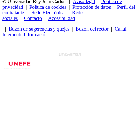
© Universidad Rey Juan Carlos
|
Aviso legal
|
Política de
privacidad
|
Política de cookies
|
Protección de datos
|
Perfil del
contratante
|
Sede Electrónica
|
Redes
sociales
|
Contacto
|
Accesibilidad
|
|
Buzón de sugerencias y quejas
|
Buzón del rector
|
Canal
Interno de Información