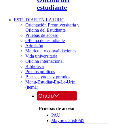
estudiante
ESTUDIAR EN LA URJC
Orientación Preuniversitaria y
Oficina del Estudiante
Pruebas de acceso
Oficina del estudiante
Admisión
Matrícula y convalidaciones
Vida universitaria
Oficina Internacional
Biblioteca
Precios públicos
Becas, ayudas y premios
Menu-Estudiar-En-La-Urjc
(item1)
Grado
Pruebas de acceso
PAU
Mayores 25/40/45