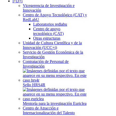
I+D+i
Vicegerencia de Investigación e
Innovación
Centro de Apoyo Tecnológico (CAT) y
RedLabU
Laboratorios redlabu
Centro de apoyo
tecnológico (CAT)
Otras estructuras
Unidad de Cultura Científica y de la
Innovación (UCC+i)
Servicio de Gestión Económica de la
Investigación
Contratación de Personal de
Investigación
Sello HRS4R
Mentoría para la investigación Euriclea
Centro de Atracción e
Internacionalización del Talento