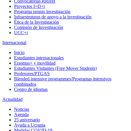
Convocatorias RRHH
Proyectos I+D+i
Programa propio investigación
Infraestruturas de apoyo a la investigación
Ética de la Investigación
Comisión de Investigación
UCC+i
Internacional
Inicio
Estudiantes internacionales
Erasmus+ y movilidad
Estudiantes Visitantes (Free Mover Students)
Profesores/PTGAS
Blended intensive programmes/Programas intensivos
combinados
Centro de idiomas
Actualidad
Noticias
Agenda
25 aniversario
Ayuda a Ucrania
Medidas COVID-19