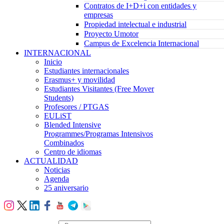
Contratos de I+D+i con entidades y
empresas
Propiedad intelectual e industrial
Proyecto Umotor
Campus de Excelencia Internacional
INTERNACIONAL
Inicio
Estudiantes internacionales
Erasmus+ y movilidad
Estudiantes Visitantes (Free Mover
Students)
Profesores / PTGAS
EULiST
Blended Intensive
Programmes/Programas Intensivos
Combinados
Centro de idiomas
ACTUALIDAD
Noticias
Agenda
25 aniversario