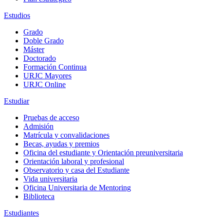
Estudios
Grado
Doble Grado
Máster
Doctorado
Formación Continua
URJC Mayores
URJC Online
Estudiar
Pruebas de acceso
Admisión
Matrícula y convalidaciones
Becas, ayudas y premios
Oficina del estudiante y Orientación preuniversitaria
Orientación laboral y profesional
Observatorio y casa del Estudiante
Vida universitaria
Oficina Universitaria de Mentoring
Biblioteca
Estudiantes