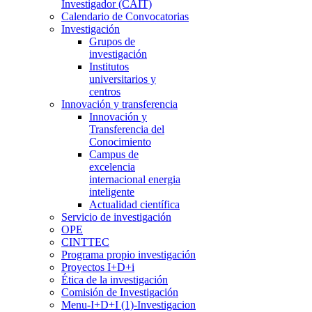
Investigador (CAIT)
Calendario de Convocatorias
Investigación
Grupos de
investigación
Institutos
universitarios y
centros
Innovación y transferencia
Innovación y
Transferencia del
Conocimiento
Campus de
excelencia
internacional energia
inteligente
Actualidad científica
Servicio de investigación
OPE
CINTTEC
Programa propio investigación
Proyectos I+D+i
Ética de la investigación
Comisión de Investigación
Menu-I+D+I (1)-Investigacion