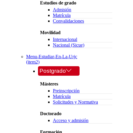
Estudios de grado
Admisión
Matrícula
Convalidaciones
Movilidad
Internacional
Nacional (Sicue)
Menu-Estudiar-En-La-Urjc
(item2)
Postgrado
Másteres
Preinscripción
Matrícula
Solicitudes y Normativa
Doctorado
Acceso y admisión
Formación