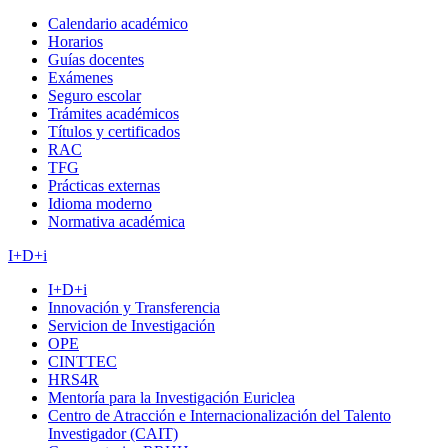
Calendario académico
Horarios
Guías docentes
Exámenes
Seguro escolar
Trámites académicos
Títulos y certificados
RAC
TFG
Prácticas externas
Idioma moderno
Normativa académica
I+D+i
I+D+i
Innovación y Transferencia
Servicion de Investigación
OPE
CINTTEC
HRS4R
Mentoría para la Investigación Euriclea
Centro de Atracción e Internacionalización del Talento
Investigador (CAIT)