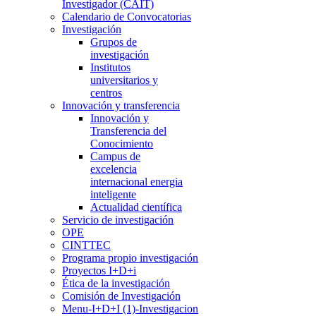
Investigador (CAIT)
Calendario de Convocatorias
Investigación
Grupos de
investigación
Institutos
universitarios y
centros
Innovación y transferencia
Innovación y
Transferencia del
Conocimiento
Campus de
excelencia
internacional energia
inteligente
Actualidad científica
Servicio de investigación
OPE
CINTTEC
Programa propio investigación
Proyectos I+D+i
Ética de la investigación
Comisión de Investigación
Menu-I+D+I (1)-Investigacion