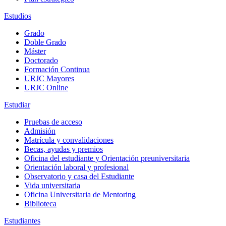
Estudios
Grado
Doble Grado
Máster
Doctorado
Formación Continua
URJC Mayores
URJC Online
Estudiar
Pruebas de acceso
Admisión
Matrícula y convalidaciones
Becas, ayudas y premios
Oficina del estudiante y Orientación preuniversitaria
Orientación laboral y profesional
Observatorio y casa del Estudiante
Vida universitaria
Oficina Universitaria de Mentoring
Biblioteca
Estudiantes