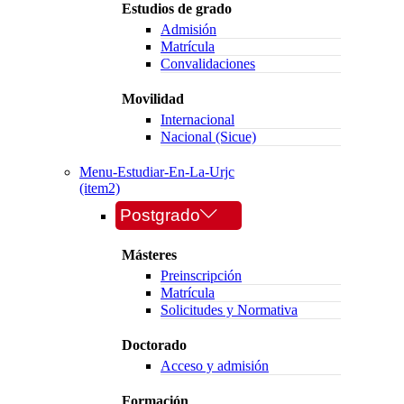
Estudios de grado
Admisión
Matrícula
Convalidaciones
Movilidad
Internacional
Nacional (Sicue)
Menu-Estudiar-En-La-Urjc
(item2)
Postgrado
Másteres
Preinscripción
Matrícula
Solicitudes y Normativa
Doctorado
Acceso y admisión
Formación