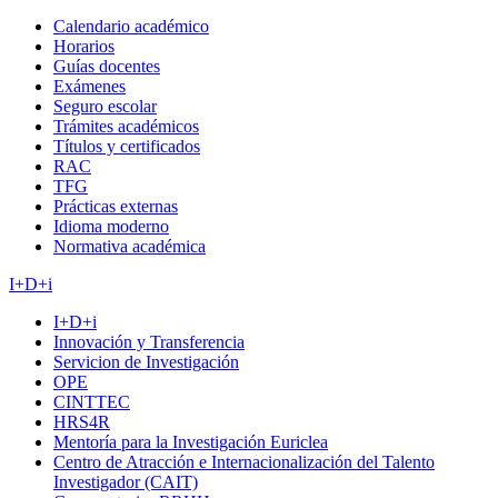
Calendario académico
Horarios
Guías docentes
Exámenes
Seguro escolar
Trámites académicos
Títulos y certificados
RAC
TFG
Prácticas externas
Idioma moderno
Normativa académica
I+D+i
I+D+i
Innovación y Transferencia
Servicion de Investigación
OPE
CINTTEC
HRS4R
Mentoría para la Investigación Euriclea
Centro de Atracción e Internacionalización del Talento
Investigador (CAIT)