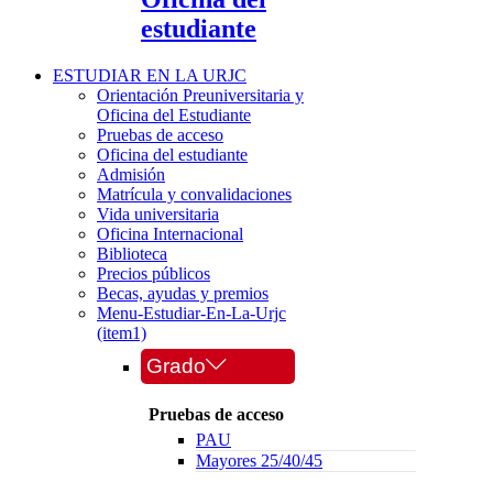
estudiante
ESTUDIAR EN LA URJC
Orientación Preuniversitaria y
Oficina del Estudiante
Pruebas de acceso
Oficina del estudiante
Admisión
Matrícula y convalidaciones
Vida universitaria
Oficina Internacional
Biblioteca
Precios públicos
Becas, ayudas y premios
Menu-Estudiar-En-La-Urjc
(item1)
Grado
Pruebas de acceso
PAU
Mayores 25/40/45