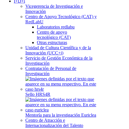
I+D+i
Vicegerencia de Investigación e
Innovación
Centro de Apoyo Tecnológico (CAT) y
RedLabU
Laboratorios redlabu
Centro de apoyo
tecnológico (CAT)
Otras estructuras
Unidad de Cultura Científica y de la
Innovación (UCC+i)
Servicio de Gestión Económica de la
Investigación
Contratación de Personal de
Investigación
Sello HRS4R
Mentoría para la investigación Euriclea
Centro de Atracción e
Internacionalización del Talento