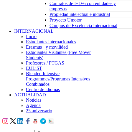
Contratos de I+D+i con entidades y
empresas
Propiedad intelectual e industrial
Proyecto Umotor
Campus de Excelencia Internacional
INTERNACIONAL
Inicio
Estudiantes internacionales
Erasmus+ y movilidad
Estudiantes Visitantes (Free Mover
Students)
Profesores / PTGAS
EULiST
Blended Intensive
Programmes/Programas Intensivos
Combinados
Centro de idiomas
ACTUALIDAD
Noticias
Agenda
25 aniversario