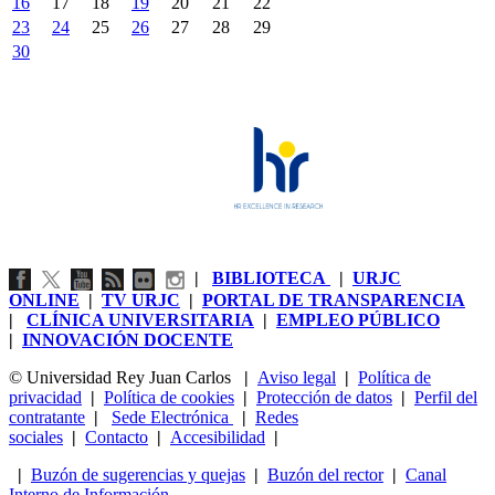
16
17
18
19
20
21
22
23
24
25
26
27
28
29
30
|
BIBLIOTECA
|
URJC
ONLINE
|
TV URJC
|
PORTAL DE TRANSPARENCIA
|
CLÍNICA UNIVERSITARIA
|
EMPLEO PÚBLICO
|
INNOVACIÓN DOCENTE
© Universidad Rey Juan Carlos
|
Aviso legal
|
Política de
privacidad
|
Política de cookies
|
Protección de datos
|
Perfil del
contratante
|
Sede Electrónica
|
Redes
sociales
|
Contacto
|
Accesibilidad
|
|
Buzón de sugerencias y quejas
|
Buzón del rector
|
Canal
Interno de Información