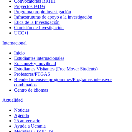
Convocatorias RRHH
Proyectos I+D+i
Programa propio investigación
Infraestruturas de apoyo a la investigación
Ética de la Investigación
Comisión de Investigación
UCC+i
Internacional
Inicio
Estudiantes internacionales
Erasmus+ y movilidad
Estudiantes Visitantes (Free Mover Students)
Profesores/PTGAS
Blended intensive programmes/Programas intensivos
combinados
Centro de idiomas
Actualidad
Noticias
Agenda
25 aniversario
Ayuda a Ucrania
Medidas COVID-19