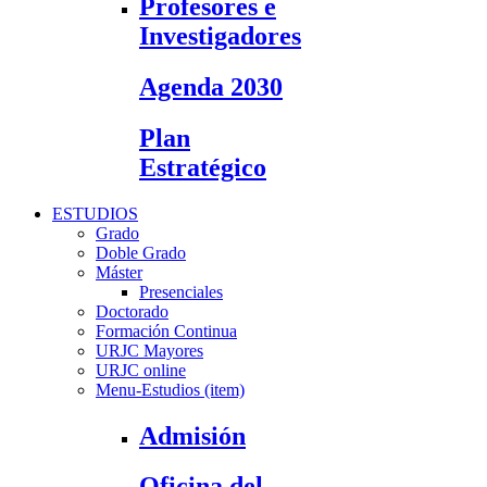
Profesores e
Investigadores
Agenda 2030
Plan
Estratégico
ESTUDIOS
Grado
Doble Grado
Máster
Presenciales
Doctorado
Formación Continua
URJC Mayores
URJC online
Menu-Estudios (item)
Admisión
Oficina del