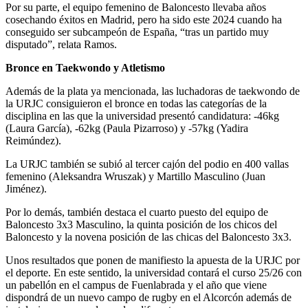
Por su parte, el equipo femenino de Baloncesto llevaba años
cosechando éxitos en Madrid, pero ha sido este 2024 cuando ha
conseguido ser subcampeón de España, “tras un partido muy
disputado”, relata Ramos.
Bronce en Taekwondo y Atletismo
Además de la plata ya mencionada, las luchadoras de taekwondo de
la URJC consiguieron el bronce en todas las categorías de la
disciplina en las que la universidad presentó candidatura: -46kg
(Laura García), -62kg (Paula Pizarroso) y -57kg (Yadira
Reimúndez).
La URJC también se subió al tercer cajón del podio en 400 vallas
femenino (Aleksandra Wruszak) y Martillo Masculino (Juan
Jiménez).
Por lo demás, también destaca el cuarto puesto del equipo de
Baloncesto 3x3 Masculino, la quinta posición de los chicos del
Baloncesto y la novena posición de las chicas del Baloncesto 3x3.
Unos resultados que ponen de manifiesto la apuesta de la URJC por
el deporte. En este sentido, la universidad contará el curso 25/26 con
un pabellón en el campus de Fuenlabrada y el año que viene
dispondrá de un nuevo campo de rugby en el Alcorcón además de