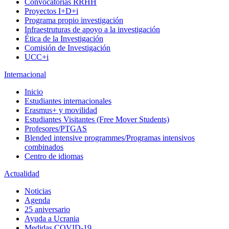
Convocatorias RRHH
Proyectos I+D+i
Programa propio investigación
Infraestruturas de apoyo a la investigación
Ética de la Investigación
Comisión de Investigación
UCC+i
Internacional
Inicio
Estudiantes internacionales
Erasmus+ y movilidad
Estudiantes Visitantes (Free Mover Students)
Profesores/PTGAS
Blended intensive programmes/Programas intensivos
combinados
Centro de idiomas
Actualidad
Noticias
Agenda
25 aniversario
Ayuda a Ucrania
Medidas COVID-19