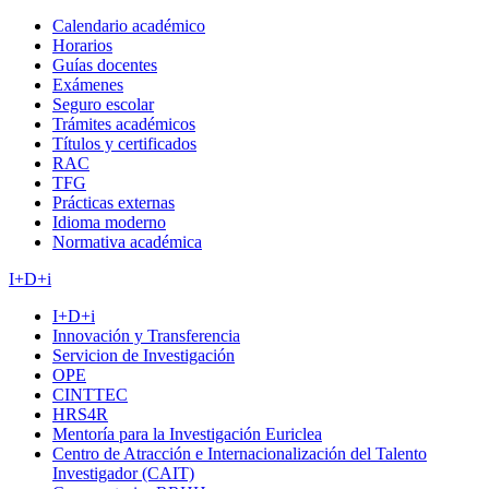
Calendario académico
Horarios
Guías docentes
Exámenes
Seguro escolar
Trámites académicos
Títulos y certificados
RAC
TFG
Prácticas externas
Idioma moderno
Normativa académica
I+D+i
I+D+i
Innovación y Transferencia
Servicion de Investigación
OPE
CINTTEC
HRS4R
Mentoría para la Investigación Euriclea
Centro de Atracción e Internacionalización del Talento
Investigador (CAIT)