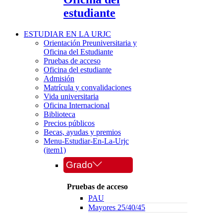
estudiante
ESTUDIAR EN LA URJC
Orientación Preuniversitaria y
Oficina del Estudiante
Pruebas de acceso
Oficina del estudiante
Admisión
Matrícula y convalidaciones
Vida universitaria
Oficina Internacional
Biblioteca
Precios públicos
Becas, ayudas y premios
Menu-Estudiar-En-La-Urjc
(item1)
Grado
Pruebas de acceso
PAU
Mayores 25/40/45