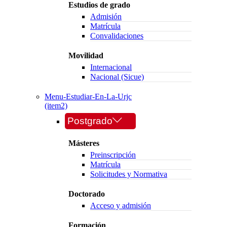
Estudios de grado
Admisión
Matrícula
Convalidaciones
Movilidad
Internacional
Nacional (Sicue)
Menu-Estudiar-En-La-Urjc
(item2)
Postgrado
Másteres
Preinscripción
Matrícula
Solicitudes y Normativa
Doctorado
Acceso y admisión
Formación