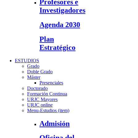
Profesores e
Investigadores
Agenda 2030
Plan
Estratégico
ESTUDIOS
Grado
Doble Grado
Máster
Presenciales
Doctorado
Formación Continua
URJC Mayores
URJC online
Menu-Estudios (item)
Admisión
Oficina del