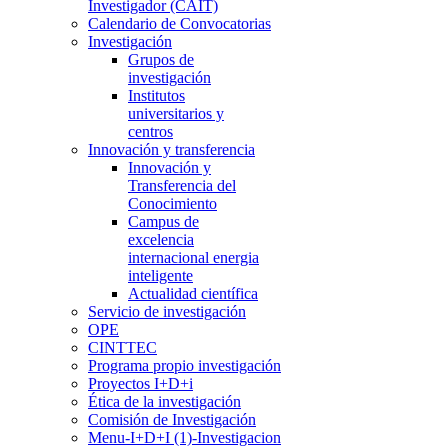
Investigador (CAIT)
Calendario de Convocatorias
Investigación
Grupos de
investigación
Institutos
universitarios y
centros
Innovación y transferencia
Innovación y
Transferencia del
Conocimiento
Campus de
excelencia
internacional energia
inteligente
Actualidad científica
Servicio de investigación
OPE
CINTTEC
Programa propio investigación
Proyectos I+D+i
Ética de la investigación
Comisión de Investigación
Menu-I+D+I (1)-Investigacion