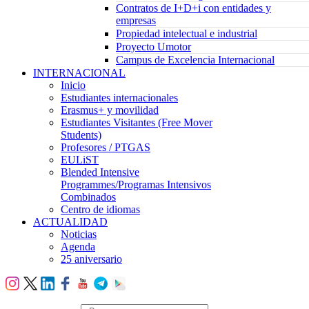
Contratos de I+D+i con entidades y
empresas
Propiedad intelectual e industrial
Proyecto Umotor
Campus de Excelencia Internacional
INTERNACIONAL
Inicio
Estudiantes internacionales
Erasmus+ y movilidad
Estudiantes Visitantes (Free Mover
Students)
Profesores / PTGAS
EULiST
Blended Intensive
Programmes/Programas Intensivos
Combinados
Centro de idiomas
ACTUALIDAD
Noticias
Agenda
25 aniversario