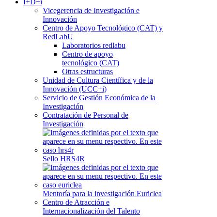
I+D+i
Vicegerencia de Investigación e
Innovación
Centro de Apoyo Tecnológico (CAT) y
RedLabU
Laboratorios redlabu
Centro de apoyo
tecnológico (CAT)
Otras estructuras
Unidad de Cultura Científica y de la
Innovación (UCC+i)
Servicio de Gestión Económica de la
Investigación
Contratación de Personal de
Investigación
Sello HRS4R
Mentoría para la investigación Euriclea
Centro de Atracción e
Internacionalización del Talento