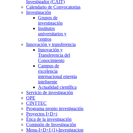
Investigador (CAIT)
Calendario de Convocatorias
Investigación
Grupos de
investigación
Institutos
universitarios y
centros
Innovación y transferencia
Innovación y
Transferencia del
Conocimiento
Campus de
excelencia
internacional energia
inteligente
Actualidad científica
Servicio de investigación
OPE
CINTTEC
Programa propio investigación
Proyectos I+D+i
Ética de la investigación
Comisión de Investigación
Menu-I+D+I (1)-Investigacion