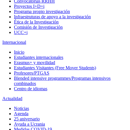
Convocatorias RRHH
Proyectos I+D+i
Programa propio investigación
Infraestruturas de apoyo a la investigación
Ética de la Investigación
Comisión de Investigación
UCC+i
Internacional
Inicio
Estudiantes internacionales
Erasmus+ y movilidad
Estudiantes Visitantes (Free Mover Students)
Profesores/PTGAS
Blended intensive programmes/Programas intensivos
combinados
Centro de idiomas
Actualidad
Noticias
Agenda
25 aniversario
Ayuda a Ucrania
Medidas COVID-19