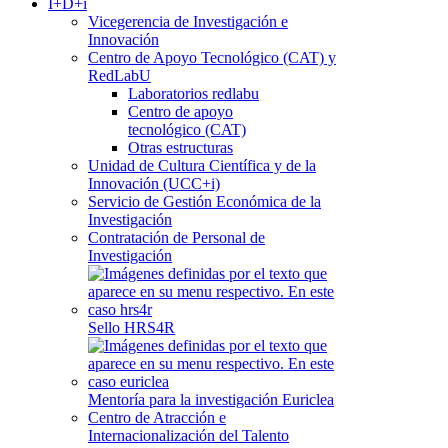
I+D+i
Vicegerencia de Investigación e
Innovación
Centro de Apoyo Tecnológico (CAT) y
RedLabU
Laboratorios redlabu
Centro de apoyo
tecnológico (CAT)
Otras estructuras
Unidad de Cultura Científica y de la
Innovación (UCC+i)
Servicio de Gestión Económica de la
Investigación
Contratación de Personal de
Investigación
Sello HRS4R
Mentoría para la investigación Euriclea
Centro de Atracción e
Internacionalización del Talento