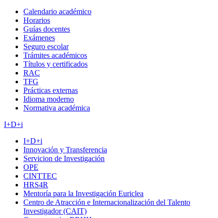
Calendario académico
Horarios
Guías docentes
Exámenes
Seguro escolar
Trámites académicos
Títulos y certificados
RAC
TFG
Prácticas externas
Idioma moderno
Normativa académica
I+D+i
I+D+i
Innovación y Transferencia
Servicion de Investigación
OPE
CINTTEC
HRS4R
Mentoría para la Investigación Euriclea
Centro de Atracción e Internacionalización del Talento
Investigador (CAIT)