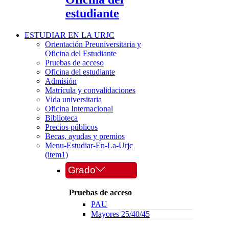
estudiante
ESTUDIAR EN LA URJC
Orientación Preuniversitaria y
Oficina del Estudiante
Pruebas de acceso
Oficina del estudiante
Admisión
Matrícula y convalidaciones
Vida universitaria
Oficina Internacional
Biblioteca
Precios públicos
Becas, ayudas y premios
Menu-Estudiar-En-La-Urjc
(item1)
Grado
Pruebas de acceso
PAU
Mayores 25/40/45