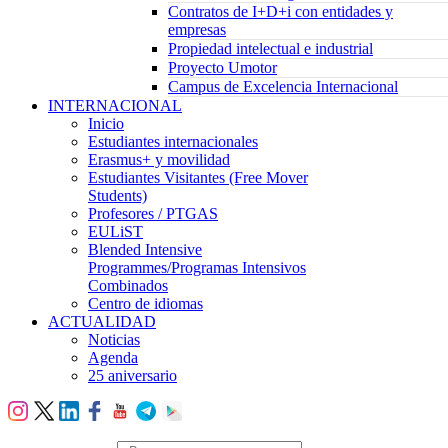
Contratos de I+D+i con entidades y
empresas
Propiedad intelectual e industrial
Proyecto Umotor
Campus de Excelencia Internacional
INTERNACIONAL
Inicio
Estudiantes internacionales
Erasmus+ y movilidad
Estudiantes Visitantes (Free Mover
Students)
Profesores / PTGAS
EULiST
Blended Intensive
Programmes/Programas Intensivos
Combinados
Centro de idiomas
ACTUALIDAD
Noticias
Agenda
25 aniversario