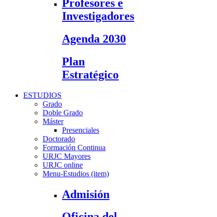
Profesores e
Investigadores
Agenda 2030
Plan
Estratégico
ESTUDIOS
Grado
Doble Grado
Máster
Presenciales
Doctorado
Formación Continua
URJC Mayores
URJC online
Menu-Estudios (item)
Admisión
Oficina del