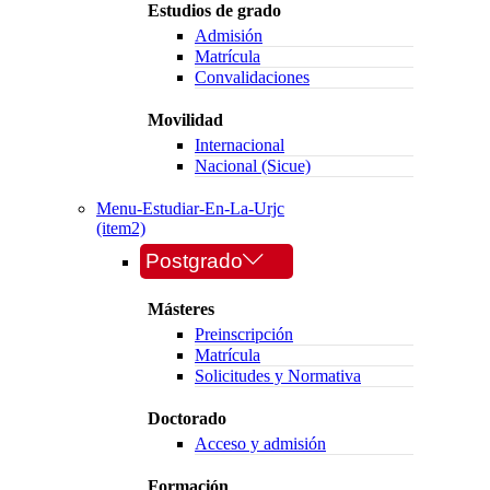
Estudios de grado
Admisión
Matrícula
Convalidaciones
Movilidad
Internacional
Nacional (Sicue)
Menu-Estudiar-En-La-Urjc
(item2)
Postgrado
Másteres
Preinscripción
Matrícula
Solicitudes y Normativa
Doctorado
Acceso y admisión
Formación