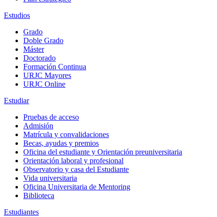
Estudios
Grado
Doble Grado
Máster
Doctorado
Formación Continua
URJC Mayores
URJC Online
Estudiar
Pruebas de acceso
Admisión
Matrícula y convalidaciones
Becas, ayudas y premios
Oficina del estudiante y Orientación preuniversitaria
Orientación laboral y profesional
Observatorio y casa del Estudiante
Vida universitaria
Oficina Universitaria de Mentoring
Biblioteca
Estudiantes