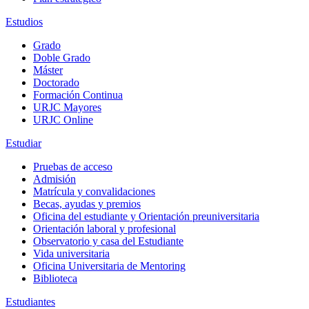
Estudios
Grado
Doble Grado
Máster
Doctorado
Formación Continua
URJC Mayores
URJC Online
Estudiar
Pruebas de acceso
Admisión
Matrícula y convalidaciones
Becas, ayudas y premios
Oficina del estudiante y Orientación preuniversitaria
Orientación laboral y profesional
Observatorio y casa del Estudiante
Vida universitaria
Oficina Universitaria de Mentoring
Biblioteca
Estudiantes