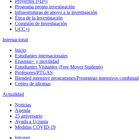
Proyectos I+D+i
Programa propio investigación
Infraestruturas de apoyo a la investigación
Ética de la Investigación
Comisión de Investigación
UCC+i
Internacional
Inicio
Estudiantes internacionales
Erasmus+ y movilidad
Estudiantes Visitantes (Free Mover Students)
Profesores/PTGAS
Blended intensive programmes/Programas intensivos combinad
Centro de idiomas
Actualidad
Noticias
Agenda
25 aniversario
Ayuda a Ucrania
Medidas COVID-19
Intranet