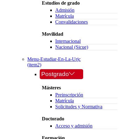
Estudios de grado
Admisión
Matrícula
Convalidaciones
Movilidad
Internacional
Nacional (Sicue)
Menu-Estudiar-En-La-Urjc
(item2)
Postgrado
Másteres
Preinscripción
Matrícula
Solicitudes y Normativa
Doctorado
Acceso y admisión
Formación