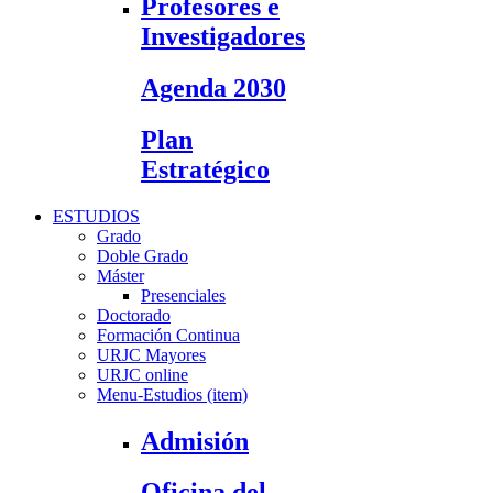
Profesores e
Investigadores
Agenda 2030
Plan
Estratégico
ESTUDIOS
Grado
Doble Grado
Máster
Presenciales
Doctorado
Formación Continua
URJC Mayores
URJC online
Menu-Estudios (item)
Admisión
Oficina del