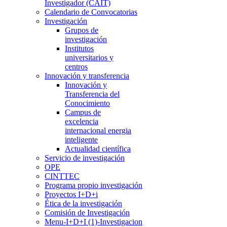
Investigador (CAIT)
Calendario de Convocatorias
Investigación
Grupos de
investigación
Institutos
universitarios y
centros
Innovación y transferencia
Innovación y
Transferencia del
Conocimiento
Campus de
excelencia
internacional energia
inteligente
Actualidad científica
Servicio de investigación
OPE
CINTTEC
Programa propio investigación
Proyectos I+D+i
Ética de la investigación
Comisión de Investigación
Menu-I+D+I (1)-Investigacion