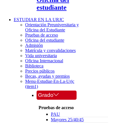
estudiante
ESTUDIAR EN LA URJC
Orientación Preuniversitaria y
Oficina del Estudiante
Pruebas de acceso
Oficina del estudiante
Admisión
Matrícula y convalidaciones
Vida universitaria
Oficina Internacional
Biblioteca
Precios públicos
Becas, ayudas y premios
Menu-Estudiar-En-La-Urjc
(item1)
Grado
Pruebas de acceso
PAU
Mayores 25/40/45