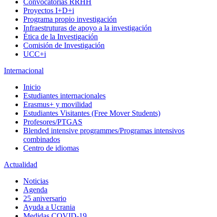
Convocatorias RRHH
Proyectos I+D+i
Programa propio investigación
Infraestruturas de apoyo a la investigación
Ética de la Investigación
Comisión de Investigación
UCC+i
Internacional
Inicio
Estudiantes internacionales
Erasmus+ y movilidad
Estudiantes Visitantes (Free Mover Students)
Profesores/PTGAS
Blended intensive programmes/Programas intensivos
combinados
Centro de idiomas
Actualidad
Noticias
Agenda
25 aniversario
Ayuda a Ucrania
Medidas COVID-19