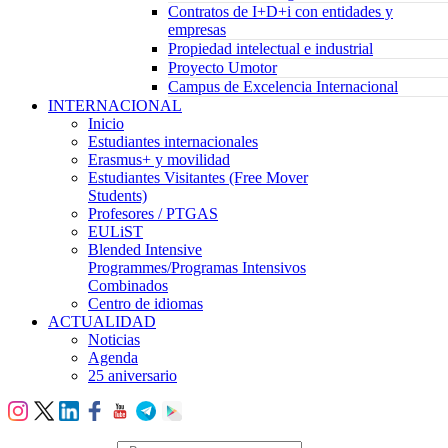
Contratos de I+D+i con entidades y
empresas
Propiedad intelectual e industrial
Proyecto Umotor
Campus de Excelencia Internacional
INTERNACIONAL
Inicio
Estudiantes internacionales
Erasmus+ y movilidad
Estudiantes Visitantes (Free Mover
Students)
Profesores / PTGAS
EULiST
Blended Intensive
Programmes/Programas Intensivos
Combinados
Centro de idiomas
ACTUALIDAD
Noticias
Agenda
25 aniversario