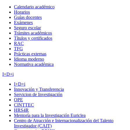
Calendario académico
Horarios
Guías docentes
Exámenes
Seguro escolar
Trámites académicos
Títulos y certificados
RAC
TFG
Prácticas externas
Idioma moderno
Normativa académica
I+D+i
I+D+i
Innovación y Transferencia
Servicion de Investigación
OPE
CINTTEC
HRS4R
Mentoría para la Investigación Euriclea
Centro de Atracción e Internacionalización del Talento
Investigador (CAIT)