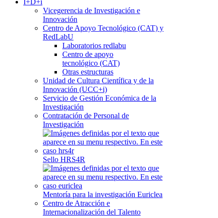
I+D+i
Vicegerencia de Investigación e
Innovación
Centro de Apoyo Tecnológico (CAT) y
RedLabU
Laboratorios redlabu
Centro de apoyo
tecnológico (CAT)
Otras estructuras
Unidad de Cultura Científica y de la
Innovación (UCC+i)
Servicio de Gestión Económica de la
Investigación
Contratación de Personal de
Investigación
Sello HRS4R
Mentoría para la investigación Euriclea
Centro de Atracción e
Internacionalización del Talento