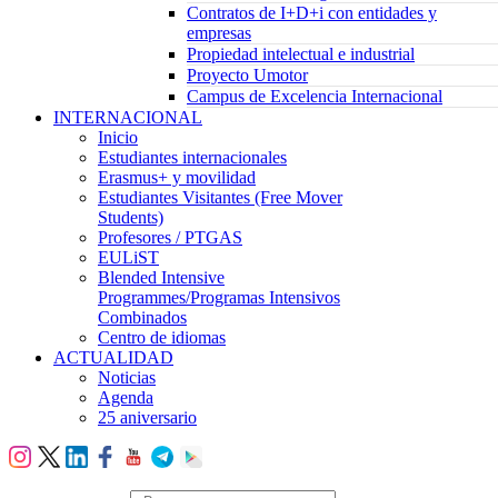
Contratos de I+D+i con entidades y
empresas
Propiedad intelectual e industrial
Proyecto Umotor
Campus de Excelencia Internacional
INTERNACIONAL
Inicio
Estudiantes internacionales
Erasmus+ y movilidad
Estudiantes Visitantes (Free Mover
Students)
Profesores / PTGAS
EULiST
Blended Intensive
Programmes/Programas Intensivos
Combinados
Centro de idiomas
ACTUALIDAD
Noticias
Agenda
25 aniversario