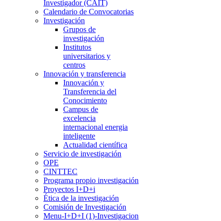
Investigador (CAIT)
Calendario de Convocatorias
Investigación
Grupos de
investigación
Institutos
universitarios y
centros
Innovación y transferencia
Innovación y
Transferencia del
Conocimiento
Campus de
excelencia
internacional energia
inteligente
Actualidad científica
Servicio de investigación
OPE
CINTTEC
Programa propio investigación
Proyectos I+D+i
Ética de la investigación
Comisión de Investigación
Menu-I+D+I (1)-Investigacion