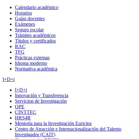
Calendario académico
Horarios
Guías docentes
Exámenes
Seguro escolar
Trámites académicos
Títulos y certificados
RAC
TFG
Prácticas externas
Idioma moderno
Normativa académica
I+D+i
I+D+i
Innovación y Transferencia
Servicion de Investigación
OPE
CINTTEC
HRS4R
Mentoría para la Investigación Euriclea
Centro de Atracción e Internacionalización del Talento
Investigador (CAIT)