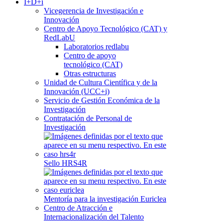
I+D+i
Vicegerencia de Investigación e
Innovación
Centro de Apoyo Tecnológico (CAT) y
RedLabU
Laboratorios redlabu
Centro de apoyo
tecnológico (CAT)
Otras estructuras
Unidad de Cultura Científica y de la
Innovación (UCC+i)
Servicio de Gestión Económica de la
Investigación
Contratación de Personal de
Investigación
Sello HRS4R
Mentoría para la investigación Euriclea
Centro de Atracción e
Internacionalización del Talento