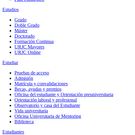
Estudios
Grado
Doble Grado
Máster
Doctorado
Formación Continua
URJC Mayores
URJC Online
Estudiar
Pruebas de acceso
Admisión
Matrícula y convalidaciones
Becas, ayudas y premios
Oficina del estudiante y Orientación preuniversitaria
Orientación laboral y profesional
Observatorio y casa del Estudiante
Vida universitaria
Oficina Universitaria de Mentoring
Biblioteca
Estudiantes