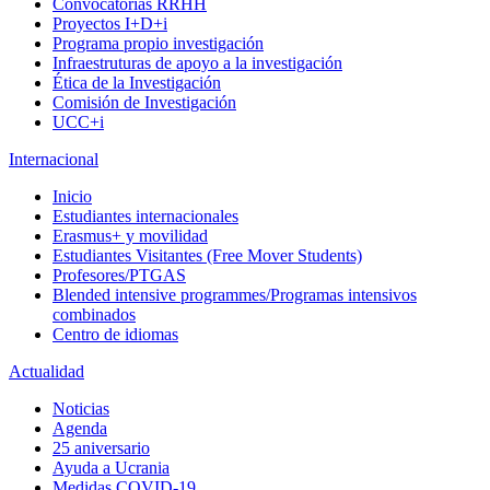
Convocatorias RRHH
Proyectos I+D+i
Programa propio investigación
Infraestruturas de apoyo a la investigación
Ética de la Investigación
Comisión de Investigación
UCC+i
Internacional
Inicio
Estudiantes internacionales
Erasmus+ y movilidad
Estudiantes Visitantes (Free Mover Students)
Profesores/PTGAS
Blended intensive programmes/Programas intensivos
combinados
Centro de idiomas
Actualidad
Noticias
Agenda
25 aniversario
Ayuda a Ucrania
Medidas COVID-19