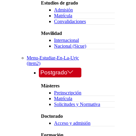
Estudios de grado
Admisión
Matrícula
Convalidaciones
Movilidad
Internacional
Nacional (Sicue)
Menu-Estudiar-En-La-Urjc
(item2)
Postgrado
Másteres
Preinscripción
Matrícula
Solicitudes y Normativa
Doctorado
Acceso y admisión
Formación