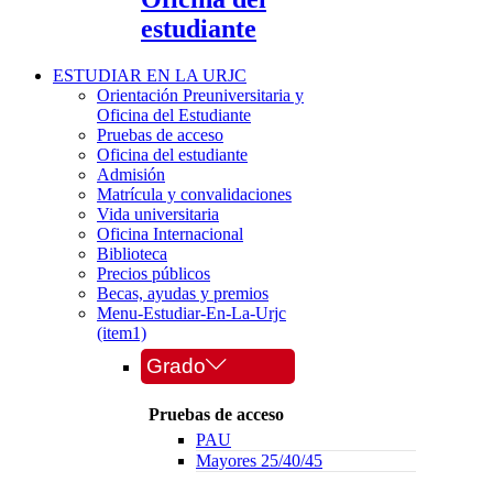
estudiante
ESTUDIAR EN LA URJC
Orientación Preuniversitaria y
Oficina del Estudiante
Pruebas de acceso
Oficina del estudiante
Admisión
Matrícula y convalidaciones
Vida universitaria
Oficina Internacional
Biblioteca
Precios públicos
Becas, ayudas y premios
Menu-Estudiar-En-La-Urjc
(item1)
Grado
Pruebas de acceso
PAU
Mayores 25/40/45