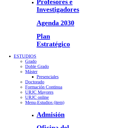
Profesores e
Investigadores
Agenda 2030
Plan
Estratégico
ESTUDIOS
Grado
Doble Grado
Máster
Presenciales
Doctorado
Formación Continua
URJC Mayores
URJC online
Menu-Estudios (item)
Admisión
Oficina del