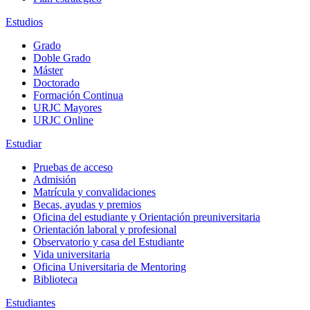
Estudios
Grado
Doble Grado
Máster
Doctorado
Formación Continua
URJC Mayores
URJC Online
Estudiar
Pruebas de acceso
Admisión
Matrícula y convalidaciones
Becas, ayudas y premios
Oficina del estudiante y Orientación preuniversitaria
Orientación laboral y profesional
Observatorio y casa del Estudiante
Vida universitaria
Oficina Universitaria de Mentoring
Biblioteca
Estudiantes