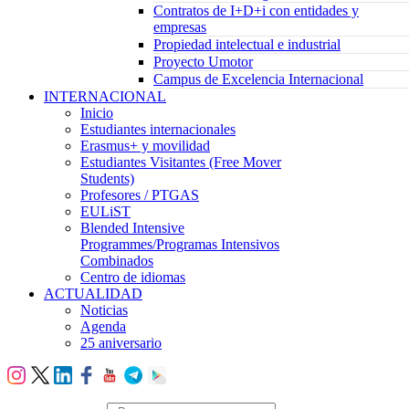
Contratos de I+D+i con entidades y
empresas
Propiedad intelectual e industrial
Proyecto Umotor
Campus de Excelencia Internacional
INTERNACIONAL
Inicio
Estudiantes internacionales
Erasmus+ y movilidad
Estudiantes Visitantes (Free Mover
Students)
Profesores / PTGAS
EULiST
Blended Intensive
Programmes/Programas Intensivos
Combinados
Centro de idiomas
ACTUALIDAD
Noticias
Agenda
25 aniversario