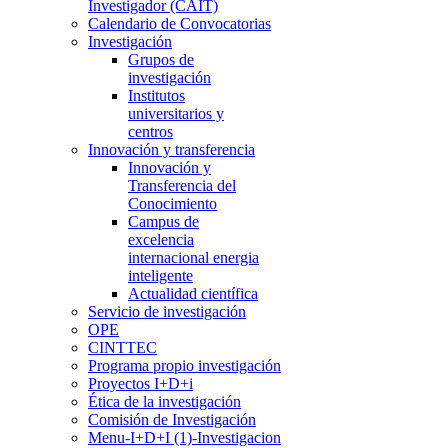
Investigador (CAIT)
Calendario de Convocatorias
Investigación
Grupos de
investigación
Institutos
universitarios y
centros
Innovación y transferencia
Innovación y
Transferencia del
Conocimiento
Campus de
excelencia
internacional energia
inteligente
Actualidad científica
Servicio de investigación
OPE
CINTTEC
Programa propio investigación
Proyectos I+D+i
Ética de la investigación
Comisión de Investigación
Menu-I+D+I (1)-Investigacion