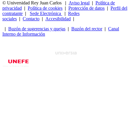
© Universidad Rey Juan Carlos
|
Aviso legal
|
Política de
privacidad
|
Política de cookies
|
Protección de datos
|
Perfil del
contratante
|
Sede Electrónica
|
Redes
sociales
|
Contacto
|
Accesibilidad
|
|
Buzón de sugerencias y quejas
|
Buzón del rector
|
Canal
Interno de Información