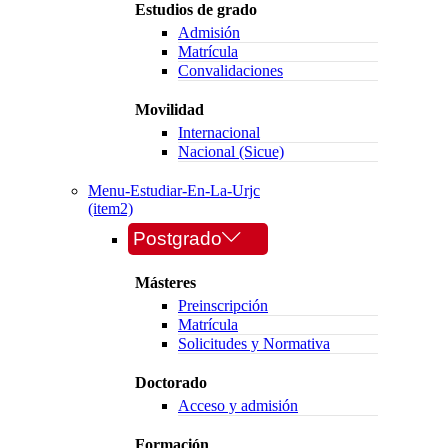
Estudios de grado
Admisión
Matrícula
Convalidaciones
Movilidad
Internacional
Nacional (Sicue)
Menu-Estudiar-En-La-Urjc
(item2)
Postgrado
Másteres
Preinscripción
Matrícula
Solicitudes y Normativa
Doctorado
Acceso y admisión
Formación