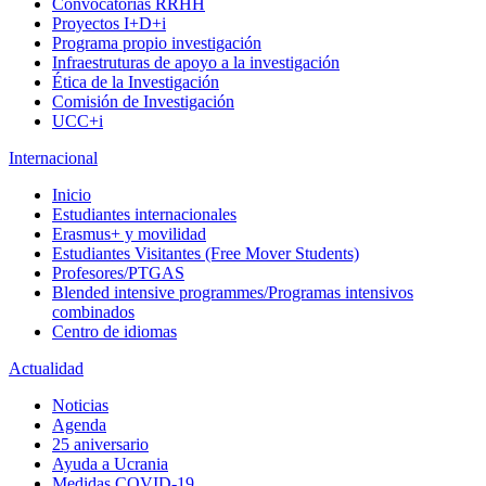
Convocatorias RRHH
Proyectos I+D+i
Programa propio investigación
Infraestruturas de apoyo a la investigación
Ética de la Investigación
Comisión de Investigación
UCC+i
Internacional
Inicio
Estudiantes internacionales
Erasmus+ y movilidad
Estudiantes Visitantes (Free Mover Students)
Profesores/PTGAS
Blended intensive programmes/Programas intensivos
combinados
Centro de idiomas
Actualidad
Noticias
Agenda
25 aniversario
Ayuda a Ucrania
Medidas COVID-19