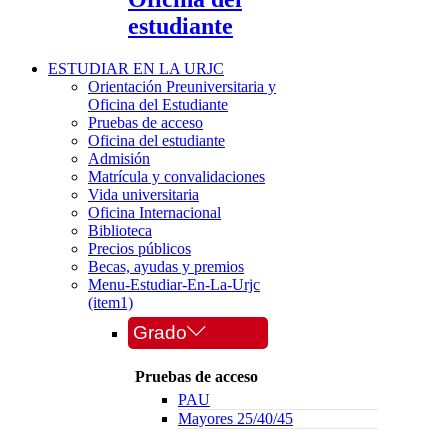
estudiante
ESTUDIAR EN LA URJC
Orientación Preuniversitaria y
Oficina del Estudiante
Pruebas de acceso
Oficina del estudiante
Admisión
Matrícula y convalidaciones
Vida universitaria
Oficina Internacional
Biblioteca
Precios públicos
Becas, ayudas y premios
Menu-Estudiar-En-La-Urjc
(item1)
Grado
Pruebas de acceso
PAU
Mayores 25/40/45