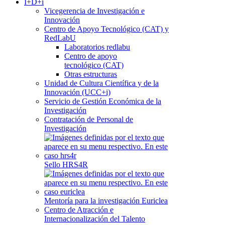
I+D+i
Vicegerencia de Investigación e
Innovación
Centro de Apoyo Tecnológico (CAT) y
RedLabU
Laboratorios redlabu
Centro de apoyo
tecnológico (CAT)
Otras estructuras
Unidad de Cultura Científica y de la
Innovación (UCC+i)
Servicio de Gestión Económica de la
Investigación
Contratación de Personal de
Investigación
Sello HRS4R
Mentoría para la investigación Euriclea
Centro de Atracción e
Internacionalización del Talento