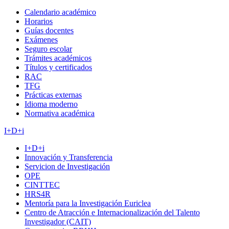
Calendario académico
Horarios
Guías docentes
Exámenes
Seguro escolar
Trámites académicos
Títulos y certificados
RAC
TFG
Prácticas externas
Idioma moderno
Normativa académica
I+D+i
I+D+i
Innovación y Transferencia
Servicion de Investigación
OPE
CINTTEC
HRS4R
Mentoría para la Investigación Euriclea
Centro de Atracción e Internacionalización del Talento
Investigador (CAIT)