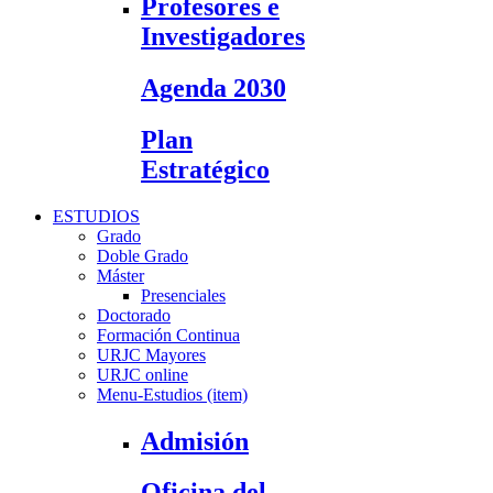
Profesores e
Investigadores
Agenda 2030
Plan
Estratégico
ESTUDIOS
Grado
Doble Grado
Máster
Presenciales
Doctorado
Formación Continua
URJC Mayores
URJC online
Menu-Estudios (item)
Admisión
Oficina del