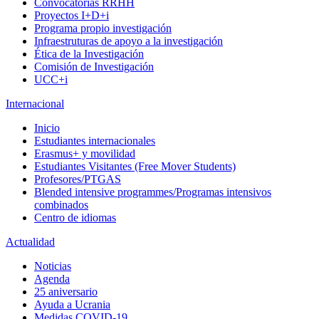
Convocatorias RRHH
Proyectos I+D+i
Programa propio investigación
Infraestruturas de apoyo a la investigación
Ética de la Investigación
Comisión de Investigación
UCC+i
Internacional
Inicio
Estudiantes internacionales
Erasmus+ y movilidad
Estudiantes Visitantes (Free Mover Students)
Profesores/PTGAS
Blended intensive programmes/Programas intensivos
combinados
Centro de idiomas
Actualidad
Noticias
Agenda
25 aniversario
Ayuda a Ucrania
Medidas COVID-19