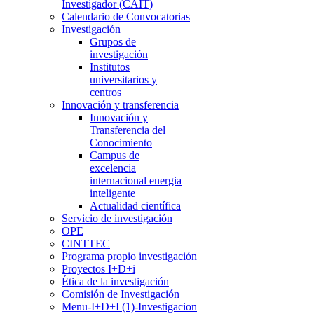
Investigador (CAIT)
Calendario de Convocatorias
Investigación
Grupos de
investigación
Institutos
universitarios y
centros
Innovación y transferencia
Innovación y
Transferencia del
Conocimiento
Campus de
excelencia
internacional energia
inteligente
Actualidad científica
Servicio de investigación
OPE
CINTTEC
Programa propio investigación
Proyectos I+D+i
Ética de la investigación
Comisión de Investigación
Menu-I+D+I (1)-Investigacion