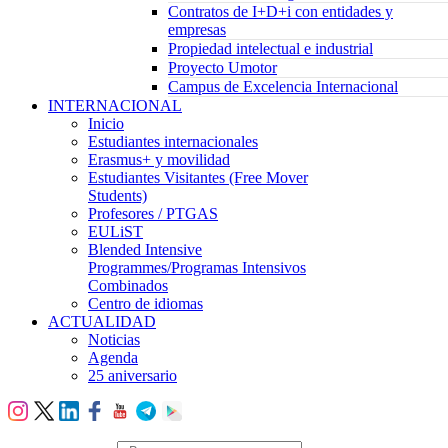
Contratos de I+D+i con entidades y
empresas
Propiedad intelectual e industrial
Proyecto Umotor
Campus de Excelencia Internacional
INTERNACIONAL
Inicio
Estudiantes internacionales
Erasmus+ y movilidad
Estudiantes Visitantes (Free Mover
Students)
Profesores / PTGAS
EULiST
Blended Intensive
Programmes/Programas Intensivos
Combinados
Centro de idiomas
ACTUALIDAD
Noticias
Agenda
25 aniversario