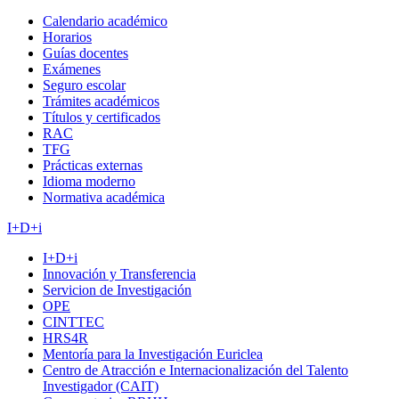
Calendario académico
Horarios
Guías docentes
Exámenes
Seguro escolar
Trámites académicos
Títulos y certificados
RAC
TFG
Prácticas externas
Idioma moderno
Normativa académica
I+D+i
I+D+i
Innovación y Transferencia
Servicion de Investigación
OPE
CINTTEC
HRS4R
Mentoría para la Investigación Euriclea
Centro de Atracción e Internacionalización del Talento
Investigador (CAIT)