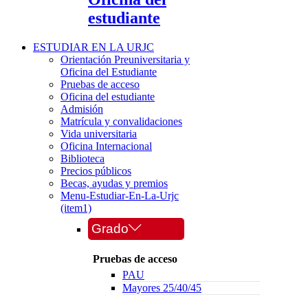
estudiante
ESTUDIAR EN LA URJC
Orientación Preuniversitaria y
Oficina del Estudiante
Pruebas de acceso
Oficina del estudiante
Admisión
Matrícula y convalidaciones
Vida universitaria
Oficina Internacional
Biblioteca
Precios públicos
Becas, ayudas y premios
Menu-Estudiar-En-La-Urjc
(item1)
Grado
Pruebas de acceso
PAU
Mayores 25/40/45