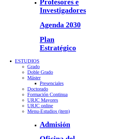
Profesores e
Investigadores
Agenda 2030
Plan
Estratégico
ESTUDIOS
Grado
Doble Grado
Máster
Presenciales
Doctorado
Formación Continua
URJC Mayores
URJC online
Menu-Estudios (item)
Admisión
Oficina del