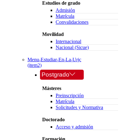
Estudios de grado
Admisión
Matrícula
Convalidaciones
Movilidad
Internacional
Nacional (Sicue)
Menu-Estudiar-En-La-Urjc
(item2)
Postgrado
Másteres
Preinscripción
Matrícula
Solicitudes y Normativa
Doctorado
Acceso y admisión
Formación