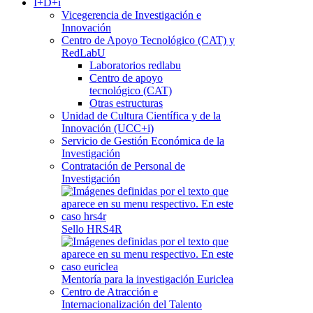
I+D+i
Vicegerencia de Investigación e
Innovación
Centro de Apoyo Tecnológico (CAT) y
RedLabU
Laboratorios redlabu
Centro de apoyo
tecnológico (CAT)
Otras estructuras
Unidad de Cultura Científica y de la
Innovación (UCC+i)
Servicio de Gestión Económica de la
Investigación
Contratación de Personal de
Investigación
Sello HRS4R
Mentoría para la investigación Euriclea
Centro de Atracción e
Internacionalización del Talento