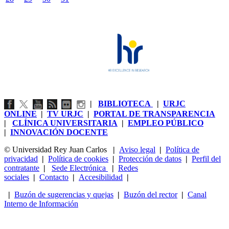
|
BIBLIOTECA
|
URJC
ONLINE
|
TV URJC
|
PORTAL DE TRANSPARENCIA
|
CLÍNICA UNIVERSITARIA
|
EMPLEO PÚBLICO
|
INNOVACIÓN DOCENTE
© Universidad Rey Juan Carlos
|
Aviso legal
|
Política de
privacidad
|
Política de cookies
|
Protección de datos
|
Perfil del
contratante
|
Sede Electrónica
|
Redes
sociales
|
Contacto
|
Accesibilidad
|
|
Buzón de sugerencias y quejas
|
Buzón del rector
|
Canal
Interno de Información