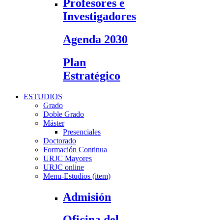
Profesores e
Investigadores
Agenda 2030
Plan
Estratégico
ESTUDIOS
Grado
Doble Grado
Máster
Presenciales
Doctorado
Formación Continua
URJC Mayores
URJC online
Menu-Estudios (item)
Admisión
Oficina del