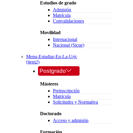
Estudios de grado
Admisión
Matrícula
Convalidaciones
Movilidad
Internacional
Nacional (Sicue)
Menu-Estudiar-En-La-Urjc
(item2)
Postgrado
Másteres
Preinscripción
Matrícula
Solicitudes y Normativa
Doctorado
Acceso y admisión
Formación