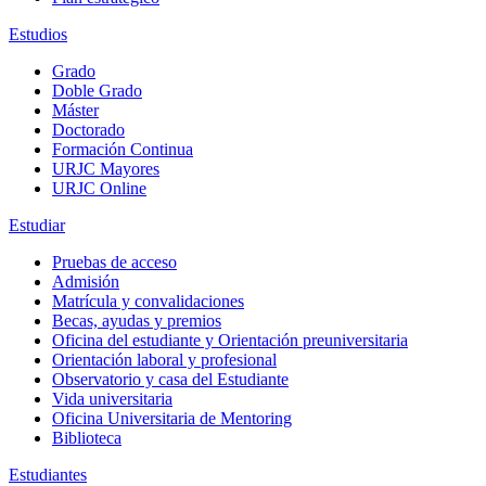
Estudios
Grado
Doble Grado
Máster
Doctorado
Formación Continua
URJC Mayores
URJC Online
Estudiar
Pruebas de acceso
Admisión
Matrícula y convalidaciones
Becas, ayudas y premios
Oficina del estudiante y Orientación preuniversitaria
Orientación laboral y profesional
Observatorio y casa del Estudiante
Vida universitaria
Oficina Universitaria de Mentoring
Biblioteca
Estudiantes