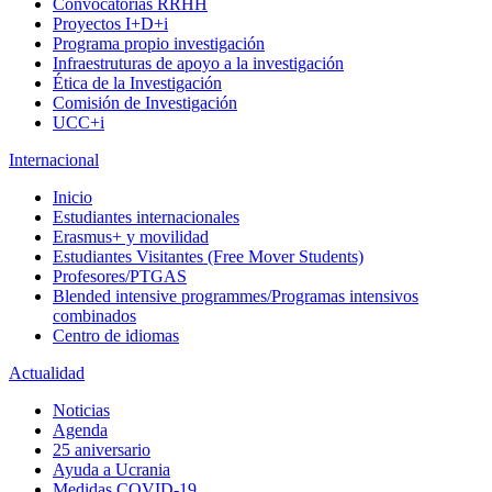
Convocatorias RRHH
Proyectos I+D+i
Programa propio investigación
Infraestruturas de apoyo a la investigación
Ética de la Investigación
Comisión de Investigación
UCC+i
Internacional
Inicio
Estudiantes internacionales
Erasmus+ y movilidad
Estudiantes Visitantes (Free Mover Students)
Profesores/PTGAS
Blended intensive programmes/Programas intensivos
combinados
Centro de idiomas
Actualidad
Noticias
Agenda
25 aniversario
Ayuda a Ucrania
Medidas COVID-19