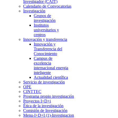
Investigador (CAIT)
Calendario de Convocatorias
Investigación
Grupos de
investigación
Institutos
universitarios y
centros
Innovación y transferencia
Innovación y
Transferencia del
Conocimiento
Campus de
excelencia
internacional energia
inteligente
Actualidad científica
Servicio de investigación
OPE
CINTTEC
Programa propio investigación
Proyectos I+D+i
Ética de la investigación
Comisión de Investigación
Menu-I+D+I (1)-Investigacion