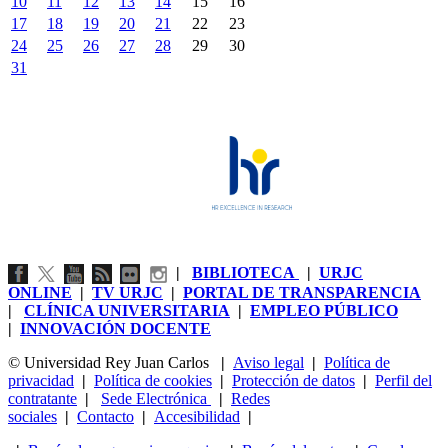
10
11
12
13
14
15
16
17
18
19
20
21
22
23
24
25
26
27
28
29
30
31
|
BIBLIOTECA
|
URJC
ONLINE
|
TV URJC
|
PORTAL DE TRANSPARENCIA
|
CLÍNICA UNIVERSITARIA
|
EMPLEO PÚBLICO
|
INNOVACIÓN DOCENTE
© Universidad Rey Juan Carlos
|
Aviso legal
|
Política de
privacidad
|
Política de cookies
|
Protección de datos
|
Perfil del
contratante
|
Sede Electrónica
|
Redes
sociales
|
Contacto
|
Accesibilidad
|