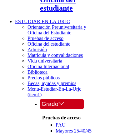
estudiante
ESTUDIAR EN LA URJC
Orientación Preuniversitaria y
Oficina del Estudiante
Pruebas de acceso
Oficina del estudiante
Admisión
Matrícula y convalidaciones
Vida universitaria
Oficina Internacional
Biblioteca
Precios públicos
Becas, ayudas y premios
Menu-Estudiar-En-La-Urjc
(item1)
Grado
Pruebas de acceso
PAU
Mayores 25/40/45