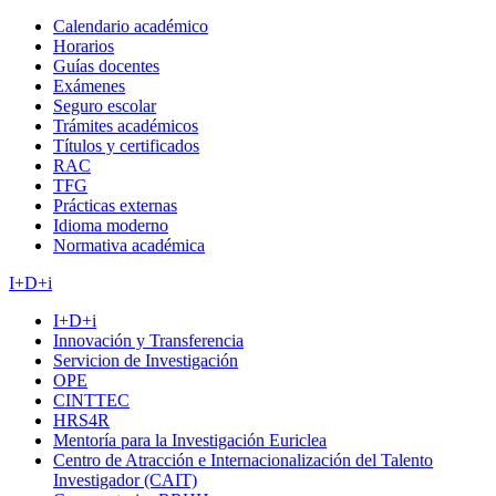
Calendario académico
Horarios
Guías docentes
Exámenes
Seguro escolar
Trámites académicos
Títulos y certificados
RAC
TFG
Prácticas externas
Idioma moderno
Normativa académica
I+D+i
I+D+i
Innovación y Transferencia
Servicion de Investigación
OPE
CINTTEC
HRS4R
Mentoría para la Investigación Euriclea
Centro de Atracción e Internacionalización del Talento
Investigador (CAIT)