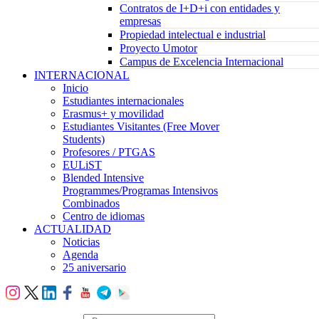
Contratos de I+D+i con entidades y
empresas
Propiedad intelectual e industrial
Proyecto Umotor
Campus de Excelencia Internacional
INTERNACIONAL
Inicio
Estudiantes internacionales
Erasmus+ y movilidad
Estudiantes Visitantes (Free Mover
Students)
Profesores / PTGAS
EULiST
Blended Intensive
Programmes/Programas Intensivos
Combinados
Centro de idiomas
ACTUALIDAD
Noticias
Agenda
25 aniversario