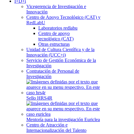
I+D+i
Vicegerencia de Investigación e
Innovación
Centro de Apoyo Tecnológico (CAT) y
RedLabU
Laboratorios redlabu
Centro de apoyo
tecnológico (CAT)
Otras estructuras
Unidad de Cultura Científica y de la
Innovación (UCC+i)
Servicio de Gestión Económica de la
Investigación
Contratación de Personal de
Investigación
Sello HRS4R
Mentoría para la investigación Euriclea
Centro de Atracción e
Internacionalización del Talento