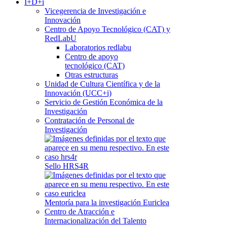
I+D+i
Vicegerencia de Investigación e
Innovación
Centro de Apoyo Tecnológico (CAT) y
RedLabU
Laboratorios redlabu
Centro de apoyo
tecnológico (CAT)
Otras estructuras
Unidad de Cultura Científica y de la
Innovación (UCC+i)
Servicio de Gestión Económica de la
Investigación
Contratación de Personal de
Investigación
Sello HRS4R
Mentoría para la investigación Euriclea
Centro de Atracción e
Internacionalización del Talento