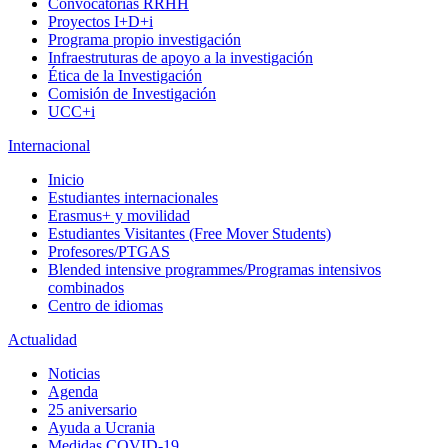
Convocatorias RRHH
Proyectos I+D+i
Programa propio investigación
Infraestruturas de apoyo a la investigación
Ética de la Investigación
Comisión de Investigación
UCC+i
Internacional
Inicio
Estudiantes internacionales
Erasmus+ y movilidad
Estudiantes Visitantes (Free Mover Students)
Profesores/PTGAS
Blended intensive programmes/Programas intensivos
combinados
Centro de idiomas
Actualidad
Noticias
Agenda
25 aniversario
Ayuda a Ucrania
Medidas COVID-19