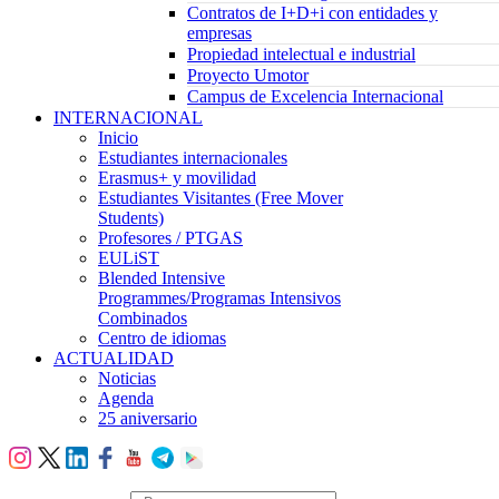
Contratos de I+D+i con entidades y
empresas
Propiedad intelectual e industrial
Proyecto Umotor
Campus de Excelencia Internacional
INTERNACIONAL
Inicio
Estudiantes internacionales
Erasmus+ y movilidad
Estudiantes Visitantes (Free Mover
Students)
Profesores / PTGAS
EULiST
Blended Intensive
Programmes/Programas Intensivos
Combinados
Centro de idiomas
ACTUALIDAD
Noticias
Agenda
25 aniversario