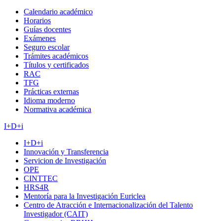
Calendario académico
Horarios
Guías docentes
Exámenes
Seguro escolar
Trámites académicos
Títulos y certificados
RAC
TFG
Prácticas externas
Idioma moderno
Normativa académica
I+D+i
I+D+i
Innovación y Transferencia
Servicion de Investigación
OPE
CINTTEC
HRS4R
Mentoría para la Investigación Euriclea
Centro de Atracción e Internacionalización del Talento
Investigador (CAIT)