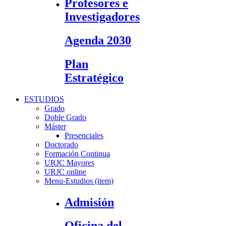
Profesores e
Investigadores
Agenda 2030
Plan
Estratégico
ESTUDIOS
Grado
Doble Grado
Máster
Presenciales
Doctorado
Formación Continua
URJC Mayores
URJC online
Menu-Estudios (item)
Admisión
Oficina del