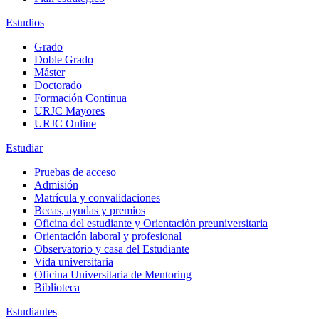
Estudios
Grado
Doble Grado
Máster
Doctorado
Formación Continua
URJC Mayores
URJC Online
Estudiar
Pruebas de acceso
Admisión
Matrícula y convalidaciones
Becas, ayudas y premios
Oficina del estudiante y Orientación preuniversitaria
Orientación laboral y profesional
Observatorio y casa del Estudiante
Vida universitaria
Oficina Universitaria de Mentoring
Biblioteca
Estudiantes