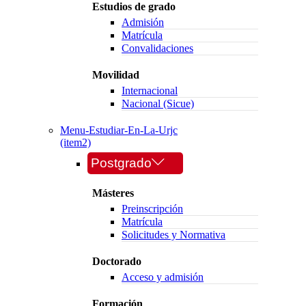
Estudios de grado
Admisión
Matrícula
Convalidaciones
Movilidad
Internacional
Nacional (Sicue)
Menu-Estudiar-En-La-Urjc
(item2)
Postgrado
Másteres
Preinscripción
Matrícula
Solicitudes y Normativa
Doctorado
Acceso y admisión
Formación