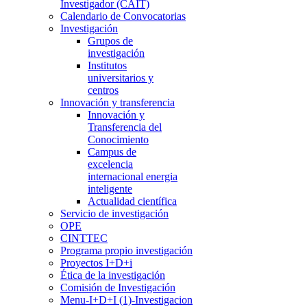
Investigador (CAIT)
Calendario de Convocatorias
Investigación
Grupos de
investigación
Institutos
universitarios y
centros
Innovación y transferencia
Innovación y
Transferencia del
Conocimiento
Campus de
excelencia
internacional energia
inteligente
Actualidad científica
Servicio de investigación
OPE
CINTTEC
Programa propio investigación
Proyectos I+D+i
Ética de la investigación
Comisión de Investigación
Menu-I+D+I (1)-Investigacion