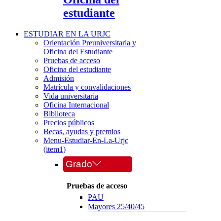
estudiante
ESTUDIAR EN LA URJC
Orientación Preuniversitaria y
Oficina del Estudiante
Pruebas de acceso
Oficina del estudiante
Admisión
Matrícula y convalidaciones
Vida universitaria
Oficina Internacional
Biblioteca
Precios públicos
Becas, ayudas y premios
Menu-Estudiar-En-La-Urjc
(item1)
Grado
Pruebas de acceso
PAU
Mayores 25/40/45