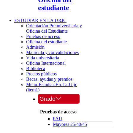
estudiante
ESTUDIAR EN LA URJC
Orientación Preuniversitaria y
Oficina del Estudiante
Pruebas de acceso
Oficina del estudiante
Admisión
Matrícula y convalidaciones
Vida universitaria
Oficina Internacional
Biblioteca
Precios públicos
Becas, ayudas y premios
Menu-Estudiar-En-La-Urjc
(item1)
Grado
Pruebas de acceso
PAU
Mayores 25/40/45