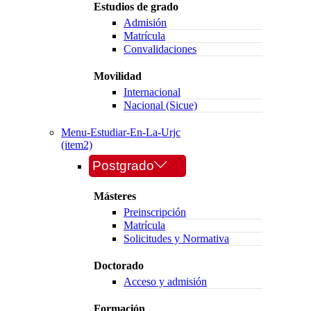
Estudios de grado
Admisión
Matrícula
Convalidaciones
Movilidad
Internacional
Nacional (Sicue)
Menu-Estudiar-En-La-Urjc
(item2)
Postgrado
Másteres
Preinscripción
Matrícula
Solicitudes y Normativa
Doctorado
Acceso y admisión
Formación