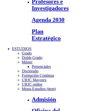
Profesores e
Investigadores
Agenda 2030
Plan
Estratégico
ESTUDIOS
Grado
Doble Grado
Máster
Presenciales
Doctorado
Formación Continua
URJC Mayores
URJC online
Menu-Estudios (item)
Admisión
Oficina del