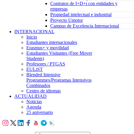
Contratos de I+D+i con entidades y
empresas
Propiedad intelectual e industrial
Proyecto Umotor
Campus de Excelencia Internacional
INTERNACIONAL
Inicio
Estudiantes internacionales
Erasmus+ y movilidad
Estudiantes Visitantes (Free Mover
Students)
Profesores / PTGAS
EULiST
Blended Intensive
Programmes/Programas Intensivos
Combinados
Centro de idiomas
ACTUALIDAD
Noticias
Agenda
25 aniversario