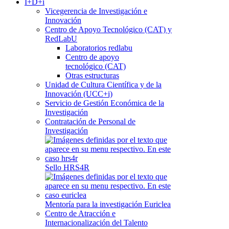
I+D+i
Vicegerencia de Investigación e
Innovación
Centro de Apoyo Tecnológico (CAT) y
RedLabU
Laboratorios redlabu
Centro de apoyo
tecnológico (CAT)
Otras estructuras
Unidad de Cultura Científica y de la
Innovación (UCC+i)
Servicio de Gestión Económica de la
Investigación
Contratación de Personal de
Investigación
Sello HRS4R
Mentoría para la investigación Euriclea
Centro de Atracción e
Internacionalización del Talento