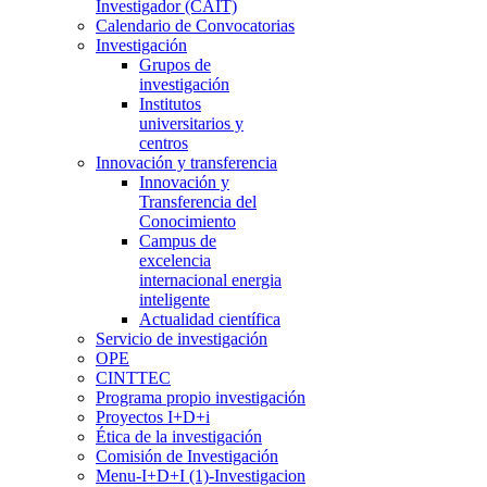
Investigador (CAIT)
Calendario de Convocatorias
Investigación
Grupos de
investigación
Institutos
universitarios y
centros
Innovación y transferencia
Innovación y
Transferencia del
Conocimiento
Campus de
excelencia
internacional energia
inteligente
Actualidad científica
Servicio de investigación
OPE
CINTTEC
Programa propio investigación
Proyectos I+D+i
Ética de la investigación
Comisión de Investigación
Menu-I+D+I (1)-Investigacion