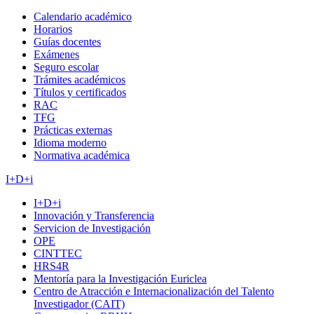
Calendario académico
Horarios
Guías docentes
Exámenes
Seguro escolar
Trámites académicos
Títulos y certificados
RAC
TFG
Prácticas externas
Idioma moderno
Normativa académica
I+D+i
I+D+i
Innovación y Transferencia
Servicion de Investigación
OPE
CINTTEC
HRS4R
Mentoría para la Investigación Euriclea
Centro de Atracción e Internacionalización del Talento
Investigador (CAIT)