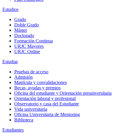
Estudios
Grado
Doble Grado
Máster
Doctorado
Formación Continua
URJC Mayores
URJC Online
Estudiar
Pruebas de acceso
Admisión
Matrícula y convalidaciones
Becas, ayudas y premios
Oficina del estudiante y Orientación preuniversitaria
Orientación laboral y profesional
Observatorio y casa del Estudiante
Vida universitaria
Oficina Universitaria de Mentoring
Biblioteca
Estudiantes