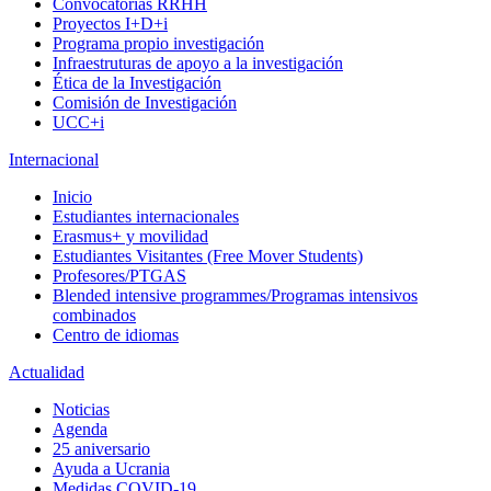
Convocatorias RRHH
Proyectos I+D+i
Programa propio investigación
Infraestruturas de apoyo a la investigación
Ética de la Investigación
Comisión de Investigación
UCC+i
Internacional
Inicio
Estudiantes internacionales
Erasmus+ y movilidad
Estudiantes Visitantes (Free Mover Students)
Profesores/PTGAS
Blended intensive programmes/Programas intensivos
combinados
Centro de idiomas
Actualidad
Noticias
Agenda
25 aniversario
Ayuda a Ucrania
Medidas COVID-19