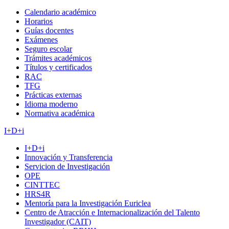
Calendario académico
Horarios
Guías docentes
Exámenes
Seguro escolar
Trámites académicos
Títulos y certificados
RAC
TFG
Prácticas externas
Idioma moderno
Normativa académica
I+D+i
I+D+i
Innovación y Transferencia
Servicion de Investigación
OPE
CINTTEC
HRS4R
Mentoría para la Investigación Euriclea
Centro de Atracción e Internacionalización del Talento
Investigador (CAIT)