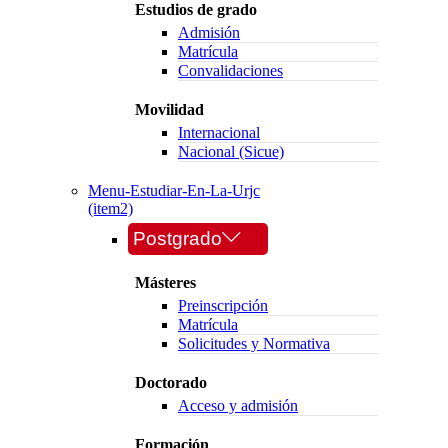
Estudios de grado
Admisión
Matrícula
Convalidaciones
Movilidad
Internacional
Nacional (Sicue)
Menu-Estudiar-En-La-Urjc
(item2)
Postgrado
Másteres
Preinscripción
Matrícula
Solicitudes y Normativa
Doctorado
Acceso y admisión
Formación