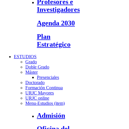
Profesores e
Investigadores
Agenda 2030
Plan
Estratégico
ESTUDIOS
Grado
Doble Grado
Máster
Presenciales
Doctorado
Formación Continua
URJC Mayores
URJC online
Menu-Estudios (item)
Admisión
Oficina del