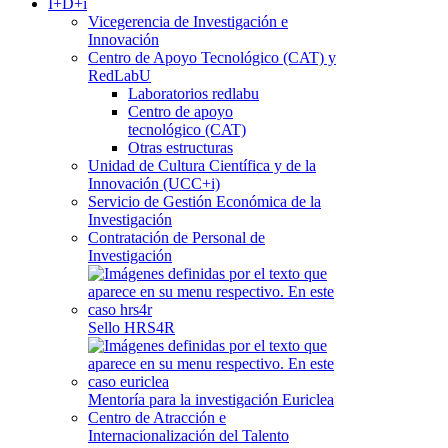
I+D+i
Vicegerencia de Investigación e
Innovación
Centro de Apoyo Tecnológico (CAT) y
RedLabU
Laboratorios redlabu
Centro de apoyo
tecnológico (CAT)
Otras estructuras
Unidad de Cultura Científica y de la
Innovación (UCC+i)
Servicio de Gestión Económica de la
Investigación
Contratación de Personal de
Investigación
Sello HRS4R
Mentoría para la investigación Euriclea
Centro de Atracción e
Internacionalización del Talento