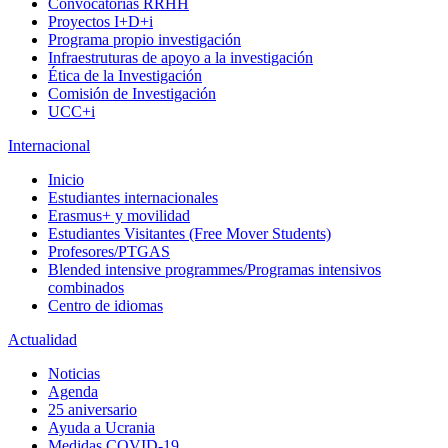
Convocatorias RRHH
Proyectos I+D+i
Programa propio investigación
Infraestruturas de apoyo a la investigación
Ética de la Investigación
Comisión de Investigación
UCC+i
Internacional
Inicio
Estudiantes internacionales
Erasmus+ y movilidad
Estudiantes Visitantes (Free Mover Students)
Profesores/PTGAS
Blended intensive programmes/Programas intensivos
combinados
Centro de idiomas
Actualidad
Noticias
Agenda
25 aniversario
Ayuda a Ucrania
Medidas COVID-19