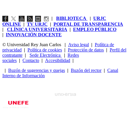
|
BIBLIOTECA
|
URJC
ONLINE
|
TV URJC
|
PORTAL DE TRANSPARENCIA
|
CLÍNICA UNIVERSITARIA
|
EMPLEO PÚBLICO
|
INNOVACIÓN DOCENTE
© Universidad Rey Juan Carlos
|
Aviso legal
|
Política de
privacidad
|
Política de cookies
|
Protección de datos
|
Perfil del
contratante
|
Sede Electrónica
|
Redes
sociales
|
Contacto
|
Accesibilidad
|
|
Buzón de sugerencias y quejas
|
Buzón del rector
|
Canal
Interno de Información