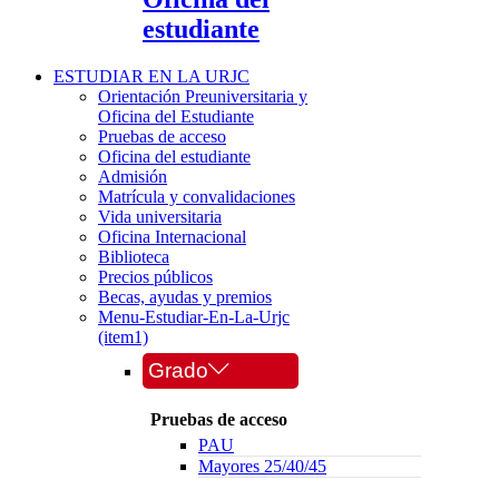
estudiante
ESTUDIAR EN LA URJC
Orientación Preuniversitaria y
Oficina del Estudiante
Pruebas de acceso
Oficina del estudiante
Admisión
Matrícula y convalidaciones
Vida universitaria
Oficina Internacional
Biblioteca
Precios públicos
Becas, ayudas y premios
Menu-Estudiar-En-La-Urjc
(item1)
Grado
Pruebas de acceso
PAU
Mayores 25/40/45