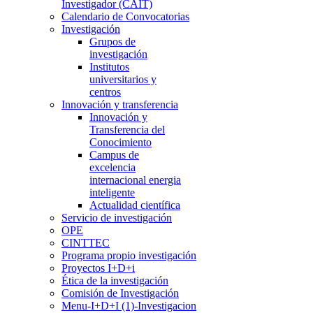
Investigador (CAIT)
Calendario de Convocatorias
Investigación
Grupos de
investigación
Institutos
universitarios y
centros
Innovación y transferencia
Innovación y
Transferencia del
Conocimiento
Campus de
excelencia
internacional energia
inteligente
Actualidad científica
Servicio de investigación
OPE
CINTTEC
Programa propio investigación
Proyectos I+D+i
Ética de la investigación
Comisión de Investigación
Menu-I+D+I (1)-Investigacion