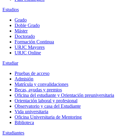
Estudios
Grado
Doble Grado
Máster
Doctorado
Formación Continua
URJC Mayores
URJC Online
Estudiar
Pruebas de acceso
Admisión
Matrícula y convalidaciones
Becas, ayudas y premios
Oficina del estudiante y Orientación preuniversitaria
Orientación laboral y profesional
Observatorio y casa del Estudiante
Vida universitaria
Oficina Universitaria de Mentoring
Biblioteca
Estudiantes