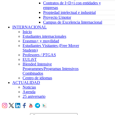
Contratos de I+D+i con entidades y
empresas
Propiedad intelectual e industrial
Proyecto Umotor
Campus de Excelencia Internacional
INTERNACIONAL
Inicio
Estudiantes internacionales
Erasmus+ y movilidad
Estudiantes Visitantes (Free Mover
Students)
Profesores / PTGAS
EULiST
Blended Intensive
Programmes/Programas Intensivos
Combinados
Centro de idiomas
ACTUALIDAD
Noticias
Agenda
25 aniversario