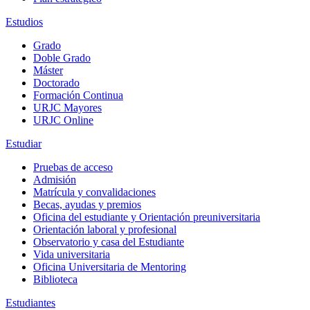
Estudios
Grado
Doble Grado
Máster
Doctorado
Formación Continua
URJC Mayores
URJC Online
Estudiar
Pruebas de acceso
Admisión
Matrícula y convalidaciones
Becas, ayudas y premios
Oficina del estudiante y Orientación preuniversitaria
Orientación laboral y profesional
Observatorio y casa del Estudiante
Vida universitaria
Oficina Universitaria de Mentoring
Biblioteca
Estudiantes