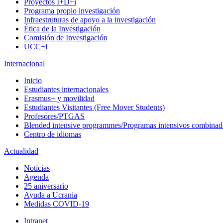
Proyectos I+D+i
Programa propio investigación
Infraestruturas de apoyo a la investigación
Ética de la Investigación
Comisión de Investigación
UCC+i
Internacional
Inicio
Estudiantes internacionales
Erasmus+ y movilidad
Estudiantes Visitantes (Free Mover Students)
Profesores/PTGAS
Blended intensive programmes/Programas intensivos combinad
Centro de idiomas
Actualidad
Noticias
Agenda
25 aniversario
Ayuda a Ucrania
Medidas COVID-19
Intranet