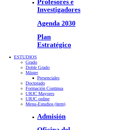
Profesores e
Investigadores
Agenda 2030
Plan
Estratégico
ESTUDIOS
Grado
Doble Grado
Máster
Presenciales
Doctorado
Formación Continua
URJC Mayores
URJC online
Menu-Estudios (item)
Admisión
Oficina del