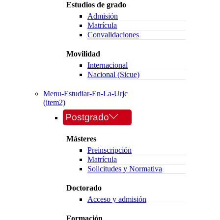
Estudios de grado
Admisión
Matrícula
Convalidaciones
Movilidad
Internacional
Nacional (Sicue)
Menu-Estudiar-En-La-Urjc
(item2)
Postgrado
Másteres
Preinscripción
Matrícula
Solicitudes y Normativa
Doctorado
Acceso y admisión
Formación