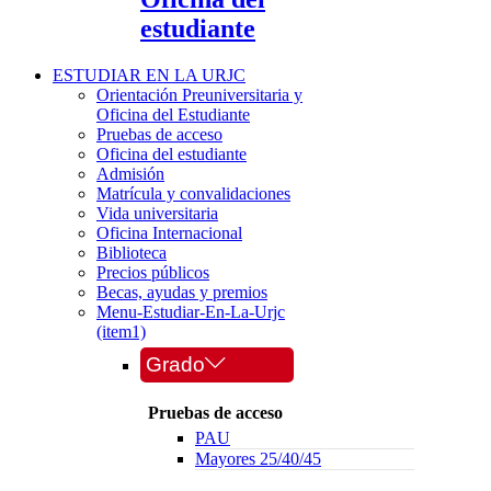
estudiante
ESTUDIAR EN LA URJC
Orientación Preuniversitaria y
Oficina del Estudiante
Pruebas de acceso
Oficina del estudiante
Admisión
Matrícula y convalidaciones
Vida universitaria
Oficina Internacional
Biblioteca
Precios públicos
Becas, ayudas y premios
Menu-Estudiar-En-La-Urjc
(item1)
Grado
Pruebas de acceso
PAU
Mayores 25/40/45