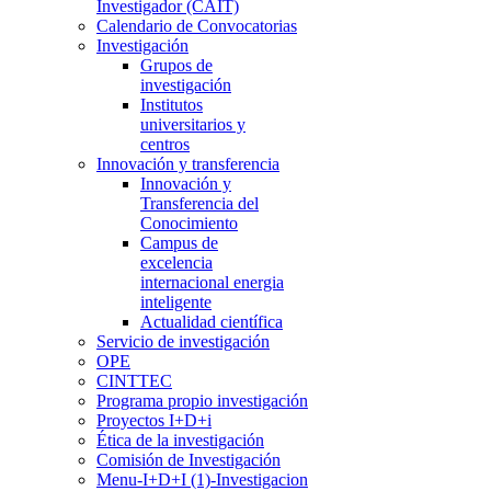
Investigador (CAIT)
Calendario de Convocatorias
Investigación
Grupos de
investigación
Institutos
universitarios y
centros
Innovación y transferencia
Innovación y
Transferencia del
Conocimiento
Campus de
excelencia
internacional energia
inteligente
Actualidad científica
Servicio de investigación
OPE
CINTTEC
Programa propio investigación
Proyectos I+D+i
Ética de la investigación
Comisión de Investigación
Menu-I+D+I (1)-Investigacion