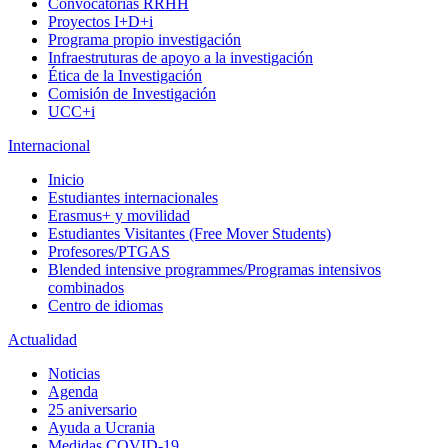
Convocatorias RRHH
Proyectos I+D+i
Programa propio investigación
Infraestruturas de apoyo a la investigación
Ética de la Investigación
Comisión de Investigación
UCC+i
Internacional
Inicio
Estudiantes internacionales
Erasmus+ y movilidad
Estudiantes Visitantes (Free Mover Students)
Profesores/PTGAS
Blended intensive programmes/Programas intensivos
combinados
Centro de idiomas
Actualidad
Noticias
Agenda
25 aniversario
Ayuda a Ucrania
Medidas COVID-19