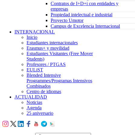
Contratos de I+D+i con entidades y
empresas
Propiedad intelectual e industrial
Proyecto Umotor
Campus de Excelencia Internacional
INTERNACIONAL
Inicio
Estudiantes internacionales
Erasmus+ y movilidad
Estudiantes Visitantes (Free Mover
Students)
Profesores / PTGAS
EULiST
Blended Intensive
Programmes/Programas Intensivos
Combinados
Centro de idiomas
ACTUALIDAD
Noticias
Agenda
25 aniversario