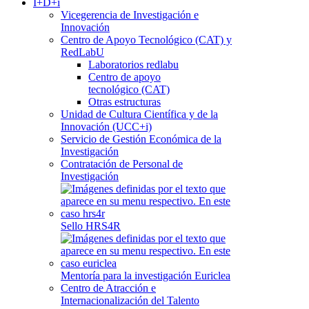
I+D+i
Vicegerencia de Investigación e
Innovación
Centro de Apoyo Tecnológico (CAT) y
RedLabU
Laboratorios redlabu
Centro de apoyo
tecnológico (CAT)
Otras estructuras
Unidad de Cultura Científica y de la
Innovación (UCC+i)
Servicio de Gestión Económica de la
Investigación
Contratación de Personal de
Investigación
Sello HRS4R
Mentoría para la investigación Euriclea
Centro de Atracción e
Internacionalización del Talento