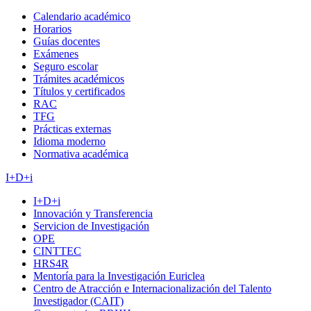
Calendario académico
Horarios
Guías docentes
Exámenes
Seguro escolar
Trámites académicos
Títulos y certificados
RAC
TFG
Prácticas externas
Idioma moderno
Normativa académica
I+D+i
I+D+i
Innovación y Transferencia
Servicion de Investigación
OPE
CINTTEC
HRS4R
Mentoría para la Investigación Euriclea
Centro de Atracción e Internacionalización del Talento
Investigador (CAIT)