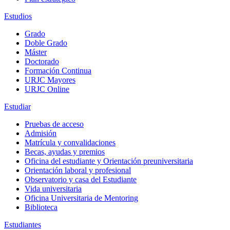
Estudios
Grado
Doble Grado
Máster
Doctorado
Formación Continua
URJC Mayores
URJC Online
Estudiar
Pruebas de acceso
Admisión
Matrícula y convalidaciones
Becas, ayudas y premios
Oficina del estudiante y Orientación preuniversitaria
Orientación laboral y profesional
Observatorio y casa del Estudiante
Vida universitaria
Oficina Universitaria de Mentoring
Biblioteca
Estudiantes