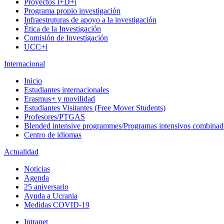
Proyectos I+D+i
Programa propio investigación
Infraestruturas de apoyo a la investigación
Ética de la Investigación
Comisión de Investigación
UCC+i
Internacional
Inicio
Estudiantes internacionales
Erasmus+ y movilidad
Estudiantes Visitantes (Free Mover Students)
Profesores/PTGAS
Blended intensive programmes/Programas intensivos combinad
Centro de idiomas
Actualidad
Noticias
Agenda
25 aniversario
Ayuda a Ucrania
Medidas COVID-19
Intranet