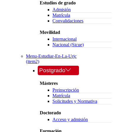
Estudios de grado
Admisión
Matrícula
Convalidaciones
Movilidad
Internacional
Nacional (Sicue)
Menu-Estudiar-En-La-Urjc
(item2)
Postgrado
Másteres
Preinscripción
Matrícula
Solicitudes y Normativa
Doctorado
Acceso y admisión
Formación