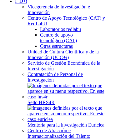
I+D+i
Vicegerencia de Investigación e
Innovación
Centro de Apoyo Tecnológico (CAT) y
RedLabU
Laboratorios redlabu
Centro de apoyo
tecnológico (CAT)
Otras estructuras
Unidad de Cultura Científica y de la
Innovación (UCC+i)
Servicio de Gestión Económica de la
Investigación
Contratación de Personal de
Investigación
Sello HRS4R
Mentoría para la investigación Euriclea
Centro de Atracción e
Internacionalización del Talento