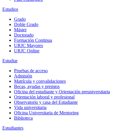
Estudios
Grado
Doble Grado
Máster
Doctorado
Formación Continua
URJC Mayores
URJC Online
Estudiar
Pruebas de acceso
Admisión
Matrícula y convalidaciones
Becas, ayudas y premios
Oficina del estudiante y Orientación preuniversitaria
Orientación laboral y profesional
Observatorio y casa del Estudiante
Vida universitaria
Oficina Universitaria de Mentoring
Biblioteca
Estudiantes