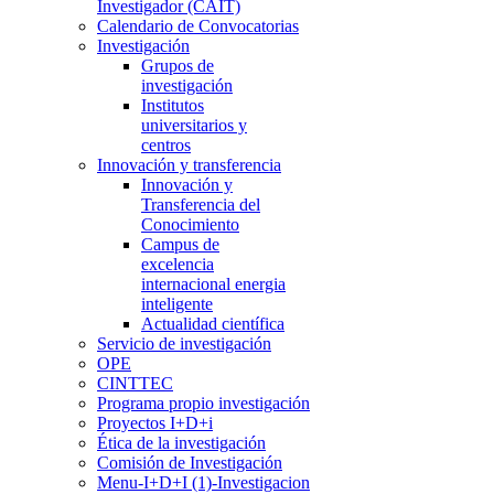
Investigador (CAIT)
Calendario de Convocatorias
Investigación
Grupos de
investigación
Institutos
universitarios y
centros
Innovación y transferencia
Innovación y
Transferencia del
Conocimiento
Campus de
excelencia
internacional energia
inteligente
Actualidad científica
Servicio de investigación
OPE
CINTTEC
Programa propio investigación
Proyectos I+D+i
Ética de la investigación
Comisión de Investigación
Menu-I+D+I (1)-Investigacion