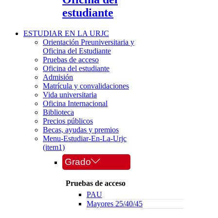
estudiante
ESTUDIAR EN LA URJC
Orientación Preuniversitaria y
Oficina del Estudiante
Pruebas de acceso
Oficina del estudiante
Admisión
Matrícula y convalidaciones
Vida universitaria
Oficina Internacional
Biblioteca
Precios públicos
Becas, ayudas y premios
Menu-Estudiar-En-La-Urjc
(item1)
Grado
Pruebas de acceso
PAU
Mayores 25/40/45