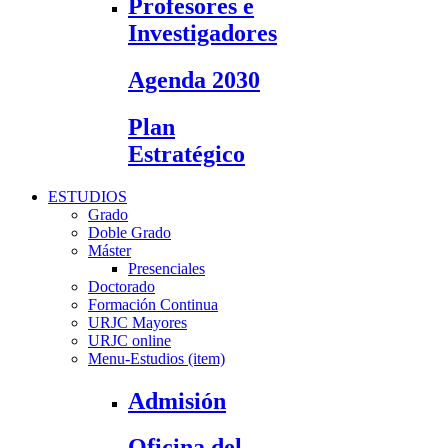
Profesores e
Investigadores
Agenda 2030
Plan
Estratégico
ESTUDIOS
Grado
Doble Grado
Máster
Presenciales
Doctorado
Formación Continua
URJC Mayores
URJC online
Menu-Estudios (item)
Admisión
Oficina del