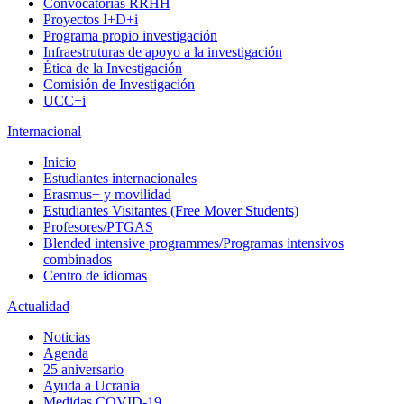
Convocatorias RRHH
Proyectos I+D+i
Programa propio investigación
Infraestruturas de apoyo a la investigación
Ética de la Investigación
Comisión de Investigación
UCC+i
Internacional
Inicio
Estudiantes internacionales
Erasmus+ y movilidad
Estudiantes Visitantes (Free Mover Students)
Profesores/PTGAS
Blended intensive programmes/Programas intensivos
combinados
Centro de idiomas
Actualidad
Noticias
Agenda
25 aniversario
Ayuda a Ucrania
Medidas COVID-19