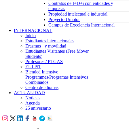
Contratos de I+D+i con entidades y
empresas
Propiedad intelectual e industrial
Proyecto Umotor
Campus de Excelencia Internacional
INTERNACIONAL
Inicio
Estudiantes internacionales
Erasmus+ y movilidad
Estudiantes Visitantes (Free Mover
Students)
Profesores / PTGAS
EULiST
Blended Intensive
Programmes/Programas Intensivos
Combinados
Centro de idiomas
ACTUALIDAD
Noticias
Agenda
25 aniversario