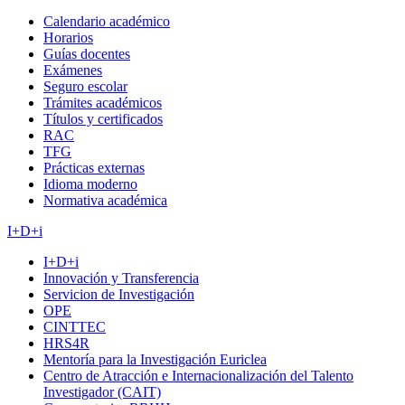
Calendario académico
Horarios
Guías docentes
Exámenes
Seguro escolar
Trámites académicos
Títulos y certificados
RAC
TFG
Prácticas externas
Idioma moderno
Normativa académica
I+D+i
I+D+i
Innovación y Transferencia
Servicion de Investigación
OPE
CINTTEC
HRS4R
Mentoría para la Investigación Euriclea
Centro de Atracción e Internacionalización del Talento
Investigador (CAIT)