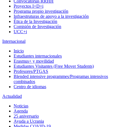
Convocatorias RRHH
Proyectos I+D+i
Programa propio investigación
Infraestruturas de apoyo a la investigación
Ética de la Investigación
Comisión de Investigación
UCC+i
Internacional
Inicio
Estudiantes internacionales
Erasmus+ y movilidad
Estudiantes Visitantes (Free Mover Students)
Profesores/PTGAS
Blended intensive programmes/Programas intensivos
combinados
Centro de idiomas
Actualidad
Noticias
Agenda
25 aniversario
Ayuda a Ucrania
Medidas COVID-19