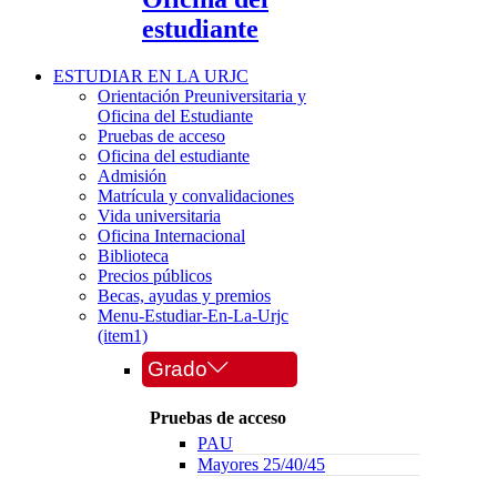
estudiante
ESTUDIAR EN LA URJC
Orientación Preuniversitaria y
Oficina del Estudiante
Pruebas de acceso
Oficina del estudiante
Admisión
Matrícula y convalidaciones
Vida universitaria
Oficina Internacional
Biblioteca
Precios públicos
Becas, ayudas y premios
Menu-Estudiar-En-La-Urjc
(item1)
Grado
Pruebas de acceso
PAU
Mayores 25/40/45