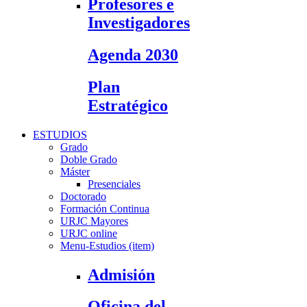
Profesores e
Investigadores
Agenda 2030
Plan
Estratégico
ESTUDIOS
Grado
Doble Grado
Máster
Presenciales
Doctorado
Formación Continua
URJC Mayores
URJC online
Menu-Estudios (item)
Admisión
Oficina del