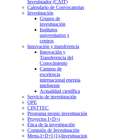
Investigador (CAIT)
Calendario de Convocatorias
Investigación
Grupos de
investigación
Institutos
universitarios y
centros
Innovación y transferencia
Innovación y
Transferencia del
Conocimiento
Campus de
excelencia
internacional energia
inteligente
Actualidad científica
Servicio de investigación
OPE
CINTTEC
Programa propio investigación
Proyectos I+D+i
Ética de la investigación
Comisión de Investigación
Menu-I+D+I (1)-Investigacion