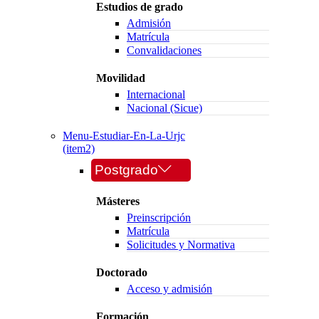
Estudios de grado
Admisión
Matrícula
Convalidaciones
Movilidad
Internacional
Nacional (Sicue)
Menu-Estudiar-En-La-Urjc
(item2)
Postgrado
Másteres
Preinscripción
Matrícula
Solicitudes y Normativa
Doctorado
Acceso y admisión
Formación