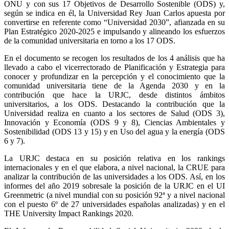
ONU y con sus 17 Objetivos de Desarrollo Sostenible (ODS) y,
según se indica en él, la Universidad Rey Juan Carlos apuesta por
convertirse en referente como “Universidad 2030”, afianzada en su
Plan Estratégico 2020-2025 e impulsando y alineando los esfuerzos
de la comunidad universitaria en torno a los 17 ODS.
En el documento se recogen los resultados de los 4 análisis que ha
llevado a cabo el vicerrectorado de Planificación y Estrategia para
conocer y profundizar en la percepción y el conocimiento que la
comunidad universitaria tiene de la Agenda 2030 y en la
contribución que hace la URJC, desde distintos ámbitos
universitarios, a los ODS. Destacando la contribución que la
Universidad realiza en cuanto a los sectores de Salud (ODS 3),
Innovación y Economía (ODS 9 y 8), Ciencias Ambientales y
Sostenibilidad (ODS 13 y 15) y en Uso del agua y la energía (ODS
6 y 7).
La URJC destaca en su posición relativa en los rankings
internacionales y en el que elabora, a nivel nacional, la CRUE para
analizar la contribución de las universidades a los ODS. Así, en los
informes del año 2019 sobresale la posición de la URJC en el UI
Greenmetric (a nivel mundial con su posición 92ª y a nivel nacional
con el puesto 6º de 27 universidades españolas analizadas) y en el
THE University Impact Rankings 2020.