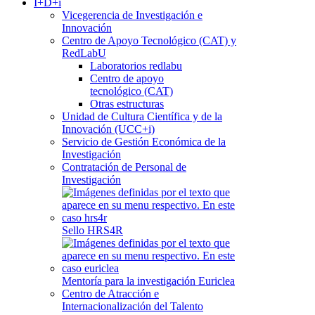
I+D+i
Vicegerencia de Investigación e
Innovación
Centro de Apoyo Tecnológico (CAT) y
RedLabU
Laboratorios redlabu
Centro de apoyo
tecnológico (CAT)
Otras estructuras
Unidad de Cultura Científica y de la
Innovación (UCC+i)
Servicio de Gestión Económica de la
Investigación
Contratación de Personal de
Investigación
Sello HRS4R
Mentoría para la investigación Euriclea
Centro de Atracción e
Internacionalización del Talento