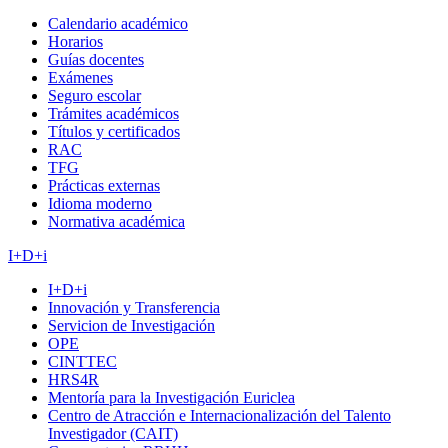
Calendario académico
Horarios
Guías docentes
Exámenes
Seguro escolar
Trámites académicos
Títulos y certificados
RAC
TFG
Prácticas externas
Idioma moderno
Normativa académica
I+D+i
I+D+i
Innovación y Transferencia
Servicion de Investigación
OPE
CINTTEC
HRS4R
Mentoría para la Investigación Euriclea
Centro de Atracción e Internacionalización del Talento
Investigador (CAIT)