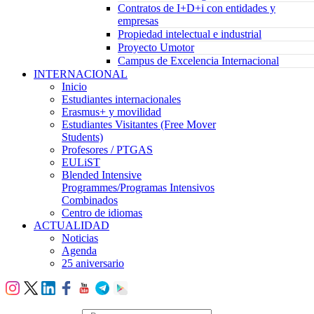
Contratos de I+D+i con entidades y
empresas
Propiedad intelectual e industrial
Proyecto Umotor
Campus de Excelencia Internacional
INTERNACIONAL
Inicio
Estudiantes internacionales
Erasmus+ y movilidad
Estudiantes Visitantes (Free Mover
Students)
Profesores / PTGAS
EULiST
Blended Intensive
Programmes/Programas Intensivos
Combinados
Centro de idiomas
ACTUALIDAD
Noticias
Agenda
25 aniversario