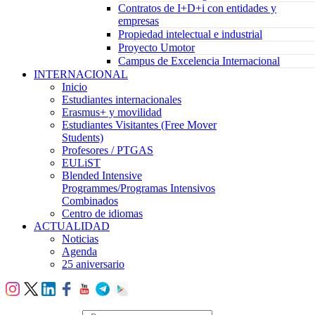
Contratos de I+D+i con entidades y
empresas
Propiedad intelectual e industrial
Proyecto Umotor
Campus de Excelencia Internacional
INTERNACIONAL
Inicio
Estudiantes internacionales
Erasmus+ y movilidad
Estudiantes Visitantes (Free Mover
Students)
Profesores / PTGAS
EULiST
Blended Intensive
Programmes/Programas Intensivos
Combinados
Centro de idiomas
ACTUALIDAD
Noticias
Agenda
25 aniversario