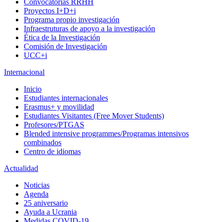
Convocatorias RRHH
Proyectos I+D+i
Programa propio investigación
Infraestruturas de apoyo a la investigación
Ética de la Investigación
Comisión de Investigación
UCC+i
Internacional
Inicio
Estudiantes internacionales
Erasmus+ y movilidad
Estudiantes Visitantes (Free Mover Students)
Profesores/PTGAS
Blended intensive programmes/Programas intensivos
combinados
Centro de idiomas
Actualidad
Noticias
Agenda
25 aniversario
Ayuda a Ucrania
Medidas COVID-19