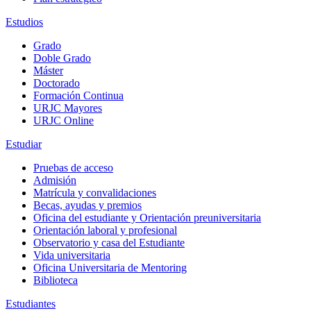
Estudios
Grado
Doble Grado
Máster
Doctorado
Formación Continua
URJC Mayores
URJC Online
Estudiar
Pruebas de acceso
Admisión
Matrícula y convalidaciones
Becas, ayudas y premios
Oficina del estudiante y Orientación preuniversitaria
Orientación laboral y profesional
Observatorio y casa del Estudiante
Vida universitaria
Oficina Universitaria de Mentoring
Biblioteca
Estudiantes