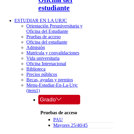
estudiante
ESTUDIAR EN LA URJC
Orientación Preuniversitaria y
Oficina del Estudiante
Pruebas de acceso
Oficina del estudiante
Admisión
Matrícula y convalidaciones
Vida universitaria
Oficina Internacional
Biblioteca
Precios públicos
Becas, ayudas y premios
Menu-Estudiar-En-La-Urjc
(item1)
Grado
Pruebas de acceso
PAU
Mayores 25/40/45