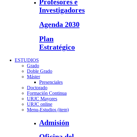
Profesores e
Investigadores
Agenda 2030
Plan
Estratégico
ESTUDIOS
Grado
Doble Grado
Máster
Presenciales
Doctorado
Formación Continua
URJC Mayores
URJC online
Menu-Estudios (item)
Admisión
Oficina del