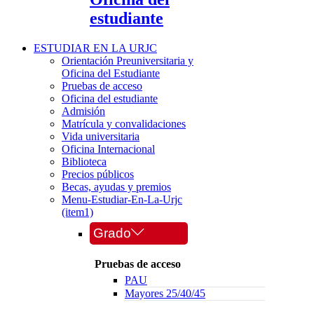
estudiante
ESTUDIAR EN LA URJC
Orientación Preuniversitaria y
Oficina del Estudiante
Pruebas de acceso
Oficina del estudiante
Admisión
Matrícula y convalidaciones
Vida universitaria
Oficina Internacional
Biblioteca
Precios públicos
Becas, ayudas y premios
Menu-Estudiar-En-La-Urjc
(item1)
Grado
Pruebas de acceso
PAU
Mayores 25/40/45