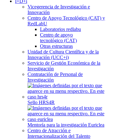
I+D+i
Vicegerencia de Investigación e
Innovación
Centro de Apoyo Tecnológico (CAT) y
RedLabU
Laboratorios redlabu
Centro de apoyo
tecnológico (CAT)
Otras estructuras
Unidad de Cultura Científica y de la
Innovación (UCC+i)
Servicio de Gestión Económica de la
Investigación
Contratación de Personal de
Investigación
Sello HRS4R
Mentoría para la investigación Euriclea
Centro de Atracción e
Internacionalización del Talento