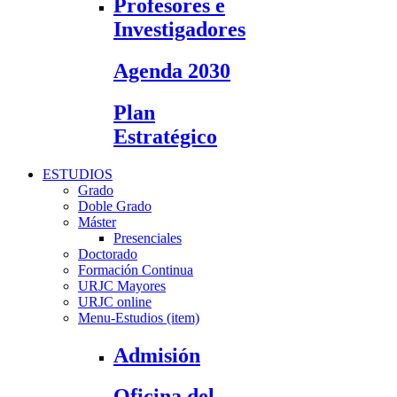
Profesores e
Investigadores
Agenda 2030
Plan
Estratégico
ESTUDIOS
Grado
Doble Grado
Máster
Presenciales
Doctorado
Formación Continua
URJC Mayores
URJC online
Menu-Estudios (item)
Admisión
Oficina del