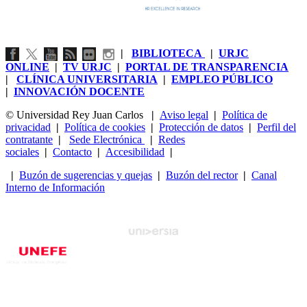
|
BIBLIOTECA
|
URJC
ONLINE
|
TV URJC
|
PORTAL DE TRANSPARENCIA
|
CLÍNICA UNIVERSITARIA
|
EMPLEO PÚBLICO
|
INNOVACIÓN DOCENTE
© Universidad Rey Juan Carlos
|
Aviso legal
|
Política de
privacidad
|
Política de cookies
|
Protección de datos
|
Perfil del
contratante
|
Sede Electrónica
|
Redes
sociales
|
Contacto
|
Accesibilidad
|
|
Buzón de sugerencias y quejas
|
Buzón del rector
|
Canal
Interno de Información