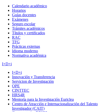
Calendario académico
Horarios
Guías docentes
Exámenes
Seguro escolar
Trámites académicos
Títulos y certificados
RAC
TFG
Prácticas externas
Idioma moderno
Normativa académica
I+D+i
I+D+i
Innovación y Transferencia
Servicion de Investigación
OPE
CINTTEC
HRS4R
Mentoría para la Investigación Euriclea
Centro de Atracción e Internacionalización del Talento
Investigador (CAIT)