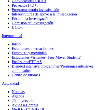
Convocatorias RRHH
Proyectos I+D+i
Programa propio investigación
Infraestruturas de apoyo a la investigación
Ética de la Investigación
Comisión de Investigación
UCC+i
Internacional
Inicio
Estudiantes internacionales
Erasmus+ y movilidad
Estudiantes Visitantes (Free Mover Students)
Profesores/PTGAS
Blended intensive programmes/Programas intensivos
combinados
Centro de idiomas
Actualidad
Noticias
Agenda
25 aniversario
Ayuda a Ucrania
Medidas COVID-19