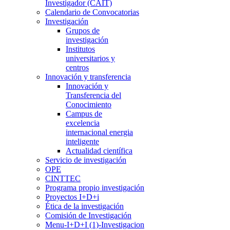
Investigador (CAIT)
Calendario de Convocatorias
Investigación
Grupos de
investigación
Institutos
universitarios y
centros
Innovación y transferencia
Innovación y
Transferencia del
Conocimiento
Campus de
excelencia
internacional energia
inteligente
Actualidad científica
Servicio de investigación
OPE
CINTTEC
Programa propio investigación
Proyectos I+D+i
Ética de la investigación
Comisión de Investigación
Menu-I+D+I (1)-Investigacion