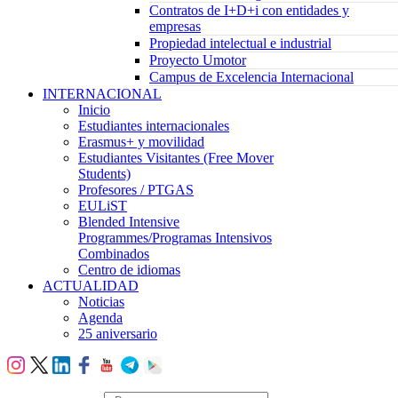
Contratos de I+D+i con entidades y
empresas
Propiedad intelectual e industrial
Proyecto Umotor
Campus de Excelencia Internacional
INTERNACIONAL
Inicio
Estudiantes internacionales
Erasmus+ y movilidad
Estudiantes Visitantes (Free Mover
Students)
Profesores / PTGAS
EULiST
Blended Intensive
Programmes/Programas Intensivos
Combinados
Centro de idiomas
ACTUALIDAD
Noticias
Agenda
25 aniversario