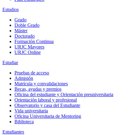
Estudios
Grado
Doble Grado
Máster
Doctorado
Formación Continua
URJC Mayores
URJC Online
Estudiar
Pruebas de acceso
Admisión
Matrícula y convalidaciones
Becas, ayudas y premios
Oficina del estudiante y Orientación preuniversitaria
Orientación laboral y profesional
Observatorio y casa del Estudiante
Vida universitaria
Oficina Universitaria de Mentoring
Biblioteca
Estudiantes