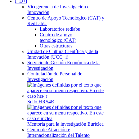
I+D+i
Vicegerencia de Investigación e
Innovación
Centro de Apoyo Tecnológico (CAT) y
RedLabU
Laboratorios redlabu
Centro de apoyo
tecnológico (CAT)
Otras estructuras
Unidad de Cultura Científica y de la
Innovación (UCC+i)
Servicio de Gestión Económica de la
Investigación
Contratación de Personal de
Investigación
Sello HRS4R
Mentoría para la investigación Euriclea
Centro de Atracción e
Internacionalización del Talento