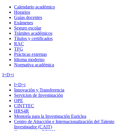
Calendario académico
Horarios
Guías docentes
Exámenes
Seguro escolar
Trámites académicos
Títulos y certificados
RAC
TFG
Prácticas externas
Idioma moderno
Normativa académica
I+D+i
I+D+i
Innovación y Transferencia
Servicion de Investigación
OPE
CINTTEC
HRS4R
Mentoría para la Investigación Euriclea
Centro de Atracción e Internacionalización del Talento
Investigador (CAIT)