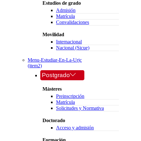
Estudios de grado
Admisión
Matrícula
Convalidaciones
Movilidad
Internacional
Nacional (Sicue)
Menu-Estudiar-En-La-Urjc
(item2)
Postgrado
Másteres
Preinscripción
Matrícula
Solicitudes y Normativa
Doctorado
Acceso y admisión
Formación