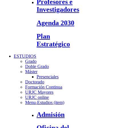
Profesores e
Investigadores
Agenda 2030
Plan
Estratégico
ESTUDIOS
Grado
Doble Grado
Máster
Presenciales
Doctorado
Formación Continua
URJC Mayores
URJC online
Menu-Estudios (item)
Admisión
Oficina del