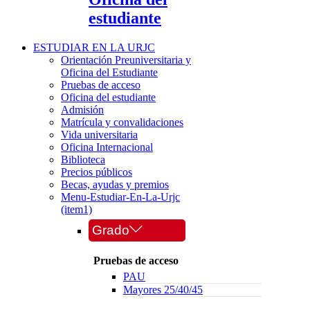
estudiante
ESTUDIAR EN LA URJC
Orientación Preuniversitaria y
Oficina del Estudiante
Pruebas de acceso
Oficina del estudiante
Admisión
Matrícula y convalidaciones
Vida universitaria
Oficina Internacional
Biblioteca
Precios públicos
Becas, ayudas y premios
Menu-Estudiar-En-La-Urjc
(item1)
Grado
Pruebas de acceso
PAU
Mayores 25/40/45