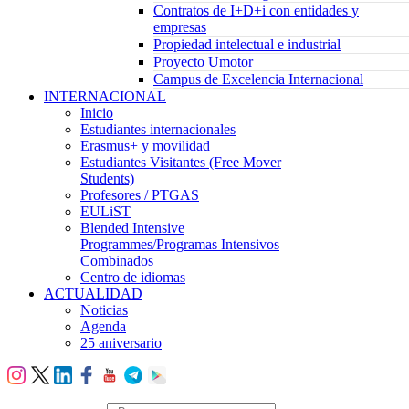
Contratos de I+D+i con entidades y
empresas
Propiedad intelectual e industrial
Proyecto Umotor
Campus de Excelencia Internacional
INTERNACIONAL
Inicio
Estudiantes internacionales
Erasmus+ y movilidad
Estudiantes Visitantes (Free Mover
Students)
Profesores / PTGAS
EULiST
Blended Intensive
Programmes/Programas Intensivos
Combinados
Centro de idiomas
ACTUALIDAD
Noticias
Agenda
25 aniversario