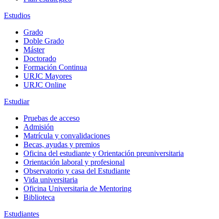
Estudios
Grado
Doble Grado
Máster
Doctorado
Formación Continua
URJC Mayores
URJC Online
Estudiar
Pruebas de acceso
Admisión
Matrícula y convalidaciones
Becas, ayudas y premios
Oficina del estudiante y Orientación preuniversitaria
Orientación laboral y profesional
Observatorio y casa del Estudiante
Vida universitaria
Oficina Universitaria de Mentoring
Biblioteca
Estudiantes