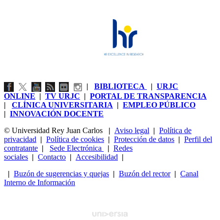
|
BIBLIOTECA
|
URJC
ONLINE
|
TV URJC
|
PORTAL DE TRANSPARENCIA
|
CLÍNICA UNIVERSITARIA
|
EMPLEO PÚBLICO
|
INNOVACIÓN DOCENTE
© Universidad Rey Juan Carlos
|
Aviso legal
|
Política de
privacidad
|
Política de cookies
|
Protección de datos
|
Perfil del
contratante
|
Sede Electrónica
|
Redes
sociales
|
Contacto
|
Accesibilidad
|
|
Buzón de sugerencias y quejas
|
Buzón del rector
|
Canal
Interno de Información