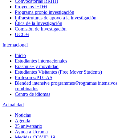
Convocatorias RRHH
Proyectos I+D+i
Programa propio investigación
Infraestruturas de apoyo a la investigación
Ética de la Investigación
Comisión de Investigación
UCC+i
Internacional
Inicio
Estudiantes internacionales
Erasmus+ y movilidad
Estudiantes Visitantes (Free Mover Students)
Profesores/PTGAS
Blended intensive programmes/Programas intensivos
combinados
Centro de idiomas
Actualidad
Noticias
Agenda
25 aniversario
Ayuda a Ucrania
Medidas COVID-19