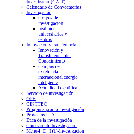
Investigador (CAIT)
Calendario de Convocatorias
Investigación
Grupos de
investigación
Institutos
universitarios y
centros
Innovación y transferencia
Innovación y
Transferencia del
Conocimiento
Campus de
excelencia
internacional energia
inteligente
Actualidad científica
Servicio de investigación
OPE
CINTTEC
Programa propio investigación
Proyectos I+D+i
Ética de la investigación
Comisión de Investigación
Menu-I+D+I (1)-Investigacion