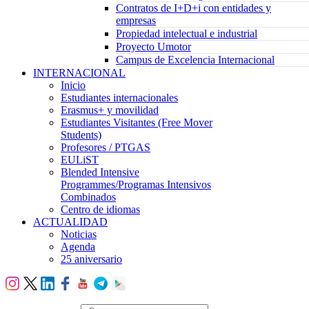
Contratos de I+D+i con entidades y
empresas
Propiedad intelectual e industrial
Proyecto Umotor
Campus de Excelencia Internacional
INTERNACIONAL
Inicio
Estudiantes internacionales
Erasmus+ y movilidad
Estudiantes Visitantes (Free Mover
Students)
Profesores / PTGAS
EULiST
Blended Intensive
Programmes/Programas Intensivos
Combinados
Centro de idiomas
ACTUALIDAD
Noticias
Agenda
25 aniversario