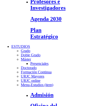
Profesores e
Investigadores
Agenda 2030
Plan
Estratégico
ESTUDIOS
Grado
Doble Grado
Máster
Presenciales
Doctorado
Formación Continua
URJC Mayores
URJC online
Menu-Estudios (item)
Admisión
Oficina del