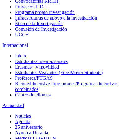
Convocatorias RRHH
Proyectos I+D+i
Programa propio investigación
Infraestruturas de apoyo a la investigación
Ética de la Investigación
Comisión de Investigación
UCC+i
Internacional
Inicio
Estudiantes internacionales
Erasmus+ y movilidad
Estudiantes Visitantes (Free Mover Students)
Profesores/PTGAS
Blended intensive programmes/Programas intensivos
combinados
Centro de idiomas
Actualidad
Noticias
Agenda
25 aniversario
Ayuda a Ucrania
Medidas COVID-19