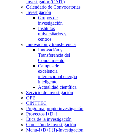
Investigador (CAIT)
Calendario de Convocatorias
Investigación
Grupos de
investigación
Institutos
universitarios y
centros
Innovación y transferencia
Innovación y
Transferencia del
Conocimiento
Campus de
excelencia
internacional energia
inteligente
Actualidad científica
Servicio de investigación
OPE
CINTTEC
Programa propio investigación
Proyectos I+D+i
Ética de la investigación
Comisión de Investigación
Menu-I+D+I (1)-Investigacion