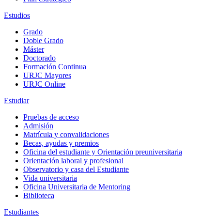
Estudios
Grado
Doble Grado
Máster
Doctorado
Formación Continua
URJC Mayores
URJC Online
Estudiar
Pruebas de acceso
Admisión
Matrícula y convalidaciones
Becas, ayudas y premios
Oficina del estudiante y Orientación preuniversitaria
Orientación laboral y profesional
Observatorio y casa del Estudiante
Vida universitaria
Oficina Universitaria de Mentoring
Biblioteca
Estudiantes