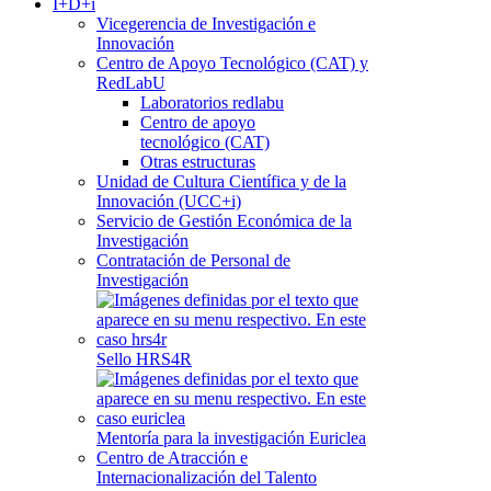
I+D+i
Vicegerencia de Investigación e
Innovación
Centro de Apoyo Tecnológico (CAT) y
RedLabU
Laboratorios redlabu
Centro de apoyo
tecnológico (CAT)
Otras estructuras
Unidad de Cultura Científica y de la
Innovación (UCC+i)
Servicio de Gestión Económica de la
Investigación
Contratación de Personal de
Investigación
Sello HRS4R
Mentoría para la investigación Euriclea
Centro de Atracción e
Internacionalización del Talento