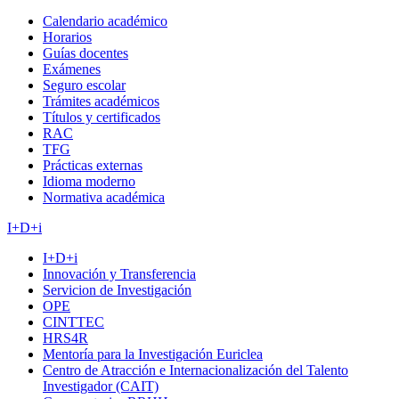
Calendario académico
Horarios
Guías docentes
Exámenes
Seguro escolar
Trámites académicos
Títulos y certificados
RAC
TFG
Prácticas externas
Idioma moderno
Normativa académica
I+D+i
I+D+i
Innovación y Transferencia
Servicion de Investigación
OPE
CINTTEC
HRS4R
Mentoría para la Investigación Euriclea
Centro de Atracción e Internacionalización del Talento
Investigador (CAIT)