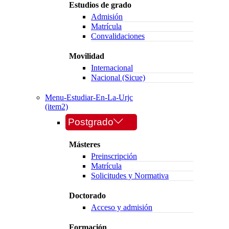
Estudios de grado
Admisión
Matrícula
Convalidaciones
Movilidad
Internacional
Nacional (Sicue)
Menu-Estudiar-En-La-Urjc
(item2)
Postgrado
Másteres
Preinscripción
Matrícula
Solicitudes y Normativa
Doctorado
Acceso y admisión
Formación