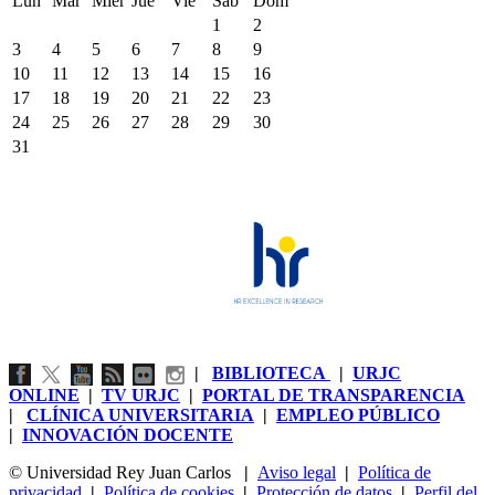
Lun
Mar
Mier
Jue
Vie
Sáb
Dom
1
2
3
4
5
6
7
8
9
10
11
12
13
14
15
16
17
18
19
20
21
22
23
24
25
26
27
28
29
30
31
|
BIBLIOTECA
|
URJC
ONLINE
|
TV URJC
|
PORTAL DE TRANSPARENCIA
|
CLÍNICA UNIVERSITARIA
|
EMPLEO PÚBLICO
|
INNOVACIÓN DOCENTE
© Universidad Rey Juan Carlos
|
Aviso legal
|
Política de
privacidad
|
Política de cookies
|
Protección de datos
|
Perfil del