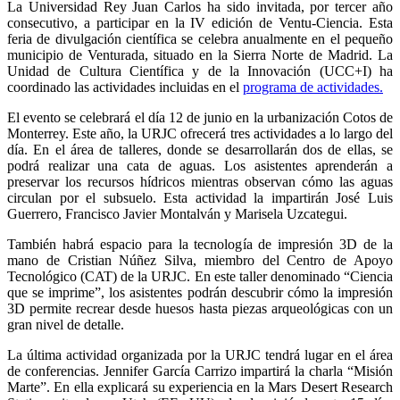
La Universidad Rey Juan Carlos ha sido invitada, por tercer año
consecutivo, a participar en la IV edición de Ventu-Ciencia. Esta
feria de divulgación científica se celebra anualmente en el pequeño
municipio de Venturada, situado en la Sierra Norte de Madrid. La
Unidad de Cultura Científica y de la Innovación (UCC+I) ha
coordinado las actividades incluidas en el
programa de actividades.
El evento se celebrará el día 12 de junio en la urbanización Cotos de
Monterrey. Este año, la URJC ofrecerá tres actividades a lo largo del
día. En el área de talleres, donde se desarrollarán dos de ellas, se
podrá realizar una cata de aguas. Los asistentes aprenderán a
preservar los recursos hídricos mientras observan cómo las aguas
circulan por el subsuelo. Esta actividad la impartirán José Luis
Guerrero, Francisco Javier Montalván y Marisela Uzcategui.
También habrá espacio para la tecnología de impresión 3D de la
mano de Cristian Núñez Silva, miembro del Centro de Apoyo
Tecnológico (CAT) de la URJC. En este taller denominado “Ciencia
que se imprime”, los asistentes podrán descubrir cómo la impresión
3D permite recrear desde huesos hasta piezas arqueológicas con un
gran nivel de detalle.
La última actividad organizada por la URJC tendrá lugar en el área
de conferencias. Jennifer García Carrizo impartirá la charla “Misión
Marte”. En ella explicará su experiencia en la Mars Desert Research