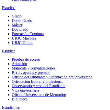
Estudios
Grado
Doble Grado
Máster
Doctorado
Formación Continua
URJC Mayores
URJC Online
Estudiar
Pruebas de acceso
Admisión
Matrícula y convalidaciones
Becas, ayudas y premios
Oficina del estudiante y Orientación preuniversitaria
Orientación laboral y profesional
Observatorio y casa del Estudiante
Vida universitaria
Oficina Universitaria de Mentoring
Biblioteca
Estudiantes