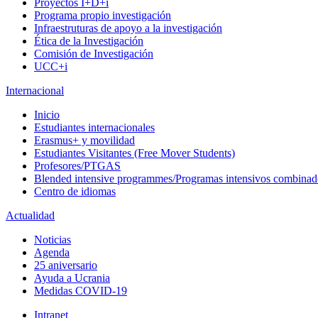
Proyectos I+D+i
Programa propio investigación
Infraestruturas de apoyo a la investigación
Ética de la Investigación
Comisión de Investigación
UCC+i
Internacional
Inicio
Estudiantes internacionales
Erasmus+ y movilidad
Estudiantes Visitantes (Free Mover Students)
Profesores/PTGAS
Blended intensive programmes/Programas intensivos combinad
Centro de idiomas
Actualidad
Noticias
Agenda
25 aniversario
Ayuda a Ucrania
Medidas COVID-19
Intranet