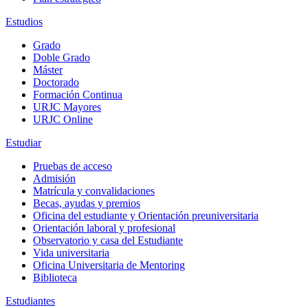
Estudios
Grado
Doble Grado
Máster
Doctorado
Formación Continua
URJC Mayores
URJC Online
Estudiar
Pruebas de acceso
Admisión
Matrícula y convalidaciones
Becas, ayudas y premios
Oficina del estudiante y Orientación preuniversitaria
Orientación laboral y profesional
Observatorio y casa del Estudiante
Vida universitaria
Oficina Universitaria de Mentoring
Biblioteca
Estudiantes