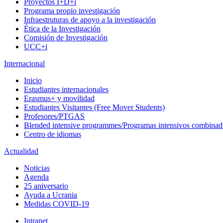
Proyectos I+D+i
Programa propio investigación
Infraestruturas de apoyo a la investigación
Ética de la Investigación
Comisión de Investigación
UCC+i
Internacional
Inicio
Estudiantes internacionales
Erasmus+ y movilidad
Estudiantes Visitantes (Free Mover Students)
Profesores/PTGAS
Blended intensive programmes/Programas intensivos combinad
Centro de idiomas
Actualidad
Noticias
Agenda
25 aniversario
Ayuda a Ucrania
Medidas COVID-19
Intranet