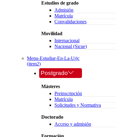
Estudios de grado
Admisión
Matrícula
Convalidaciones
Movilidad
Internacional
Nacional (Sicue)
Menu-Estudiar-En-La-Urjc
(item2)
Postgrado
Másteres
Preinscripción
Matrícula
Solicitudes y Normativa
Doctorado
Acceso y admisión
Formación