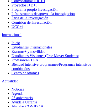
Convocatorias RRHH
Proyectos I+D+i
Programa propio investigación
Infraestruturas de apoyo a la investigación
Ética de la Investigación
Comisión de Investigación
UCC+i
Internacional
Inicio
Estudiantes internacionales
Erasmus+ y movilidad
Estudiantes Visitantes (Free Mover Students)
Profesores/PTGAS
Blended intensive programmes/Programas intensivos
combinados
Centro de idiomas
Actualidad
Noticias
Agenda
25 aniversario
Ayuda a Ucrania
Medidas COVID-19