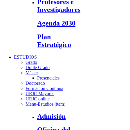
Profesores e
Investigadores
Agenda 2030
Plan
Estratégico
ESTUDIOS
Grado
Doble Grado
Máster
Presenciales
Doctorado
Formación Continua
URJC Mayores
URJC online
Menu-Estudios (item)
Admisión
Oficina del