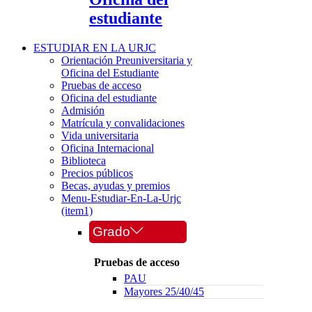
estudiante
ESTUDIAR EN LA URJC
Orientación Preuniversitaria y
Oficina del Estudiante
Pruebas de acceso
Oficina del estudiante
Admisión
Matrícula y convalidaciones
Vida universitaria
Oficina Internacional
Biblioteca
Precios públicos
Becas, ayudas y premios
Menu-Estudiar-En-La-Urjc
(item1)
Grado
Pruebas de acceso
PAU
Mayores 25/40/45