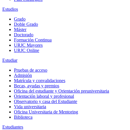
Estudios
Grado
Doble Grado
Máster
Doctorado
Formación Continua
URJC Mayores
URJC Online
Estudiar
Pruebas de acceso
Admisión
Matrícula y convalidaciones
Becas, ayudas y premios
Oficina del estudiante y Orientación preuniversitaria
Orientación laboral y profesional
Observatorio y casa del Estudiante
Vida universitaria
Oficina Universitaria de Mentoring
Biblioteca
Estudiantes