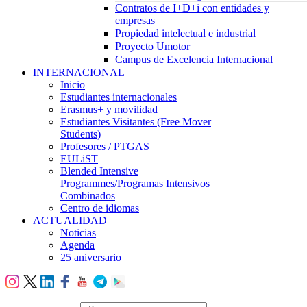
Contratos de I+D+i con entidades y
empresas
Propiedad intelectual e industrial
Proyecto Umotor
Campus de Excelencia Internacional
INTERNACIONAL
Inicio
Estudiantes internacionales
Erasmus+ y movilidad
Estudiantes Visitantes (Free Mover
Students)
Profesores / PTGAS
EULiST
Blended Intensive
Programmes/Programas Intensivos
Combinados
Centro de idiomas
ACTUALIDAD
Noticias
Agenda
25 aniversario