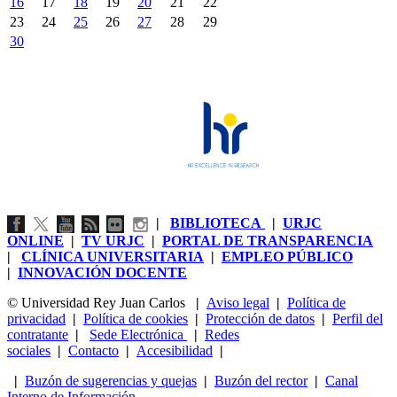
16
17
18
19
20
21
22
23
24
25
26
27
28
29
30
|
BIBLIOTECA
|
URJC
ONLINE
|
TV URJC
|
PORTAL DE TRANSPARENCIA
|
CLÍNICA UNIVERSITARIA
|
EMPLEO PÚBLICO
|
INNOVACIÓN DOCENTE
© Universidad Rey Juan Carlos
|
Aviso legal
|
Política de
privacidad
|
Política de cookies
|
Protección de datos
|
Perfil del
contratante
|
Sede Electrónica
|
Redes
sociales
|
Contacto
|
Accesibilidad
|
|
Buzón de sugerencias y quejas
|
Buzón del rector
|
Canal
Interno de Información