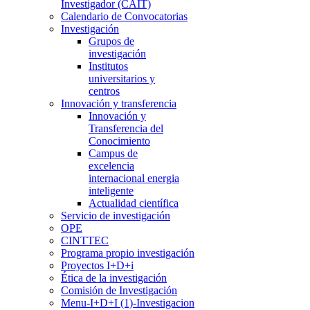
Investigador (CAIT)
Calendario de Convocatorias
Investigación
Grupos de
investigación
Institutos
universitarios y
centros
Innovación y transferencia
Innovación y
Transferencia del
Conocimiento
Campus de
excelencia
internacional energia
inteligente
Actualidad científica
Servicio de investigación
OPE
CINTTEC
Programa propio investigación
Proyectos I+D+i
Ética de la investigación
Comisión de Investigación
Menu-I+D+I (1)-Investigacion