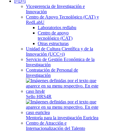
I+D+i
Vicegerencia de Investigación e
Innovación
Centro de Apoyo Tecnológico (CAT) y
RedLabU
Laboratorios redlabu
Centro de apoyo
tecnológico (CAT)
Otras estructuras
Unidad de Cultura Científica y de la
Innovación (UCC+i)
Servicio de Gestión Económica de la
Investigación
Contratación de Personal de
Investigación
Sello HRS4R
Mentoría para la investigación Euriclea
Centro de Atracción e
Internacionalización del Talento