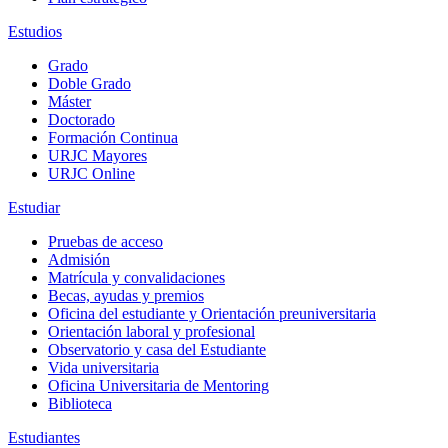
Estudios
Grado
Doble Grado
Máster
Doctorado
Formación Continua
URJC Mayores
URJC Online
Estudiar
Pruebas de acceso
Admisión
Matrícula y convalidaciones
Becas, ayudas y premios
Oficina del estudiante y Orientación preuniversitaria
Orientación laboral y profesional
Observatorio y casa del Estudiante
Vida universitaria
Oficina Universitaria de Mentoring
Biblioteca
Estudiantes