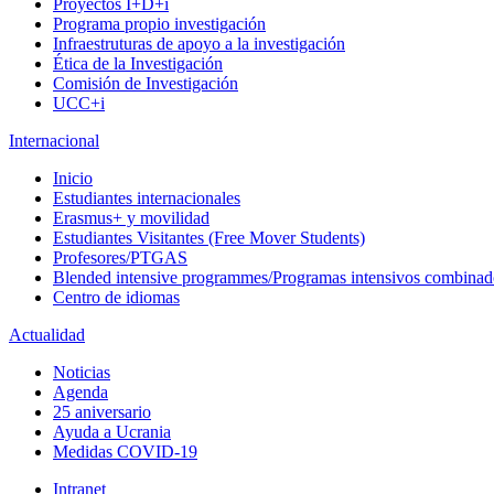
Proyectos I+D+i
Programa propio investigación
Infraestruturas de apoyo a la investigación
Ética de la Investigación
Comisión de Investigación
UCC+i
Internacional
Inicio
Estudiantes internacionales
Erasmus+ y movilidad
Estudiantes Visitantes (Free Mover Students)
Profesores/PTGAS
Blended intensive programmes/Programas intensivos combinad
Centro de idiomas
Actualidad
Noticias
Agenda
25 aniversario
Ayuda a Ucrania
Medidas COVID-19
Intranet