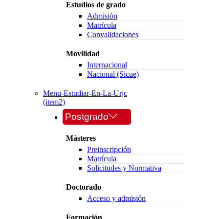
Estudios de grado
Admisión
Matrícula
Convalidaciones
Movilidad
Internacional
Nacional (Sicue)
Menu-Estudiar-En-La-Urjc
(item2)
Postgrado
Másteres
Preinscripción
Matrícula
Solicitudes y Normativa
Doctorado
Acceso y admisión
Formación