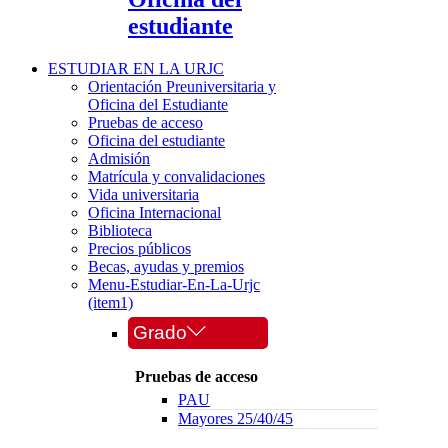
estudiante
ESTUDIAR EN LA URJC
Orientación Preuniversitaria y
Oficina del Estudiante
Pruebas de acceso
Oficina del estudiante
Admisión
Matrícula y convalidaciones
Vida universitaria
Oficina Internacional
Biblioteca
Precios públicos
Becas, ayudas y premios
Menu-Estudiar-En-La-Urjc
(item1)
Grado
Pruebas de acceso
PAU
Mayores 25/40/45