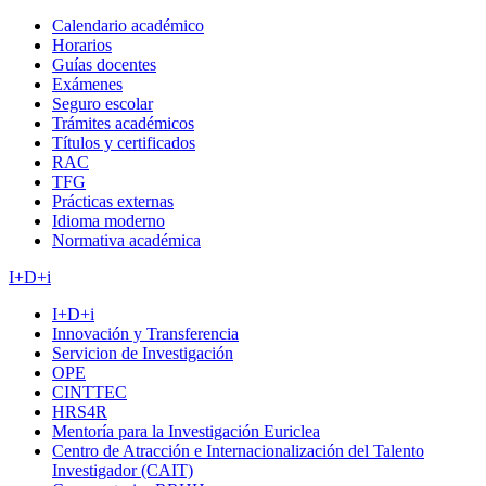
Calendario académico
Horarios
Guías docentes
Exámenes
Seguro escolar
Trámites académicos
Títulos y certificados
RAC
TFG
Prácticas externas
Idioma moderno
Normativa académica
I+D+i
I+D+i
Innovación y Transferencia
Servicion de Investigación
OPE
CINTTEC
HRS4R
Mentoría para la Investigación Euriclea
Centro de Atracción e Internacionalización del Talento
Investigador (CAIT)