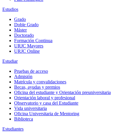
Estudios
Grado
Doble Grado
Máster
Doctorado
Formación Continua
URJC Mayores
URJC Online
Estudiar
Pruebas de acceso
Admisión
Matrícula y convalidaciones
Becas, ayudas y premios
Oficina del estudiante y Orientación preuniversitaria
Orientación laboral y profesional
Observatorio y casa del Estudiante
Vida universitaria
Oficina Universitaria de Mentoring
Biblioteca
Estudiantes