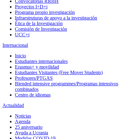
Convocatorias RRHH
Proyectos I+D+i
Programa propio investigación
Infraestruturas de apoyo a la investigación
Ética de la Investigación
Comisión de Investigación
UCC+i
Internacional
Inicio
Estudiantes internacionales
Erasmus+ y movilidad
Estudiantes Visitantes (Free Mover Students)
Profesores/PTGAS
Blended intensive programmes/Programas intensivos
combinados
Centro de idiomas
Actualidad
Noticias
Agenda
25 aniversario
Ayuda a Ucrania
Medidas COVID-19