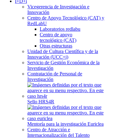
I+D+i
Vicegerencia de Investigación e
Innovación
Centro de Apoyo Tecnológico (CAT) y
RedLabU
Laboratorios redlabu
Centro de apoyo
tecnológico (CAT)
Otras estructuras
Unidad de Cultura Científica y de la
Innovación (UCC+i)
Servicio de Gestión Económica de la
Investigación
Contratación de Personal de
Investigación
Sello HRS4R
Mentoría para la investigación Euriclea
Centro de Atracción e
Internacionalización del Talento