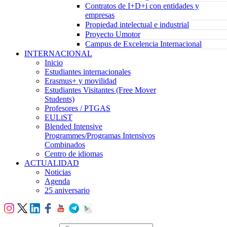
Contratos de I+D+i con entidades y
empresas
Propiedad intelectual e industrial
Proyecto Umotor
Campus de Excelencia Internacional
INTERNACIONAL
Inicio
Estudiantes internacionales
Erasmus+ y movilidad
Estudiantes Visitantes (Free Mover
Students)
Profesores / PTGAS
EULiST
Blended Intensive
Programmes/Programas Intensivos
Combinados
Centro de idiomas
ACTUALIDAD
Noticias
Agenda
25 aniversario