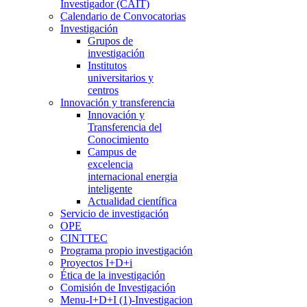
Investigador (CAIT)
Calendario de Convocatorias
Investigación
Grupos de
investigación
Institutos
universitarios y
centros
Innovación y transferencia
Innovación y
Transferencia del
Conocimiento
Campus de
excelencia
internacional energia
inteligente
Actualidad científica
Servicio de investigación
OPE
CINTTEC
Programa propio investigación
Proyectos I+D+i
Ética de la investigación
Comisión de Investigación
Menu-I+D+I (1)-Investigacion