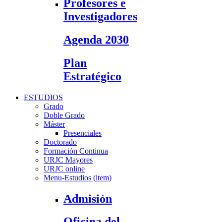
Profesores e
Investigadores
Agenda 2030
Plan
Estratégico
ESTUDIOS
Grado
Doble Grado
Máster
Presenciales
Doctorado
Formación Continua
URJC Mayores
URJC online
Menu-Estudios (item)
Admisión
Oficina del