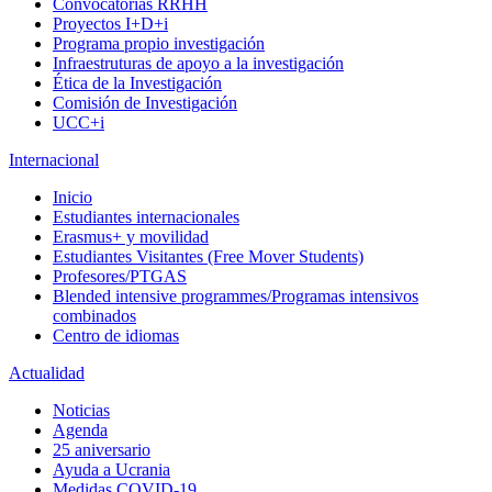
Convocatorias RRHH
Proyectos I+D+i
Programa propio investigación
Infraestruturas de apoyo a la investigación
Ética de la Investigación
Comisión de Investigación
UCC+i
Internacional
Inicio
Estudiantes internacionales
Erasmus+ y movilidad
Estudiantes Visitantes (Free Mover Students)
Profesores/PTGAS
Blended intensive programmes/Programas intensivos
combinados
Centro de idiomas
Actualidad
Noticias
Agenda
25 aniversario
Ayuda a Ucrania
Medidas COVID-19