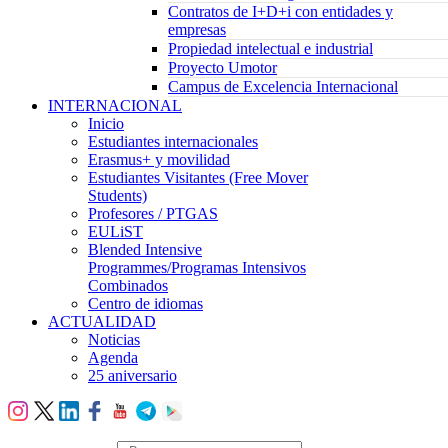
Contratos de I+D+i con entidades y
empresas
Propiedad intelectual e industrial
Proyecto Umotor
Campus de Excelencia Internacional
INTERNACIONAL
Inicio
Estudiantes internacionales
Erasmus+ y movilidad
Estudiantes Visitantes (Free Mover
Students)
Profesores / PTGAS
EULiST
Blended Intensive
Programmes/Programas Intensivos
Combinados
Centro de idiomas
ACTUALIDAD
Noticias
Agenda
25 aniversario