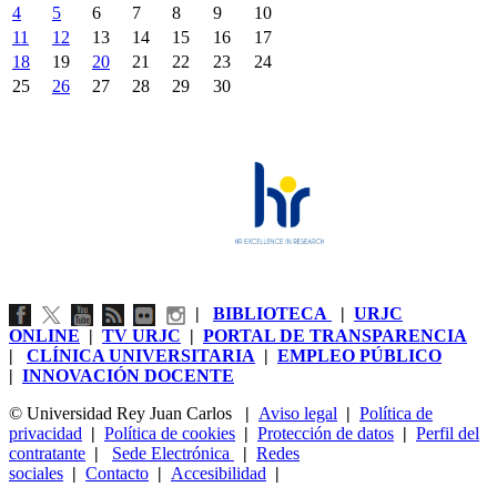
4
5
6
7
8
9
10
11
12
13
14
15
16
17
18
19
20
21
22
23
24
25
26
27
28
29
30
|
BIBLIOTECA
|
URJC
ONLINE
|
TV URJC
|
PORTAL DE TRANSPARENCIA
|
CLÍNICA UNIVERSITARIA
|
EMPLEO PÚBLICO
|
INNOVACIÓN DOCENTE
© Universidad Rey Juan Carlos
|
Aviso legal
|
Política de
privacidad
|
Política de cookies
|
Protección de datos
|
Perfil del
contratante
|
Sede Electrónica
|
Redes
sociales
|
Contacto
|
Accesibilidad
|