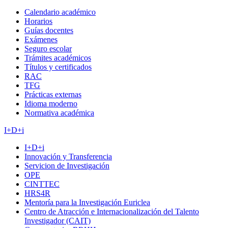
Calendario académico
Horarios
Guías docentes
Exámenes
Seguro escolar
Trámites académicos
Títulos y certificados
RAC
TFG
Prácticas externas
Idioma moderno
Normativa académica
I+D+i
I+D+i
Innovación y Transferencia
Servicion de Investigación
OPE
CINTTEC
HRS4R
Mentoría para la Investigación Euriclea
Centro de Atracción e Internacionalización del Talento
Investigador (CAIT)