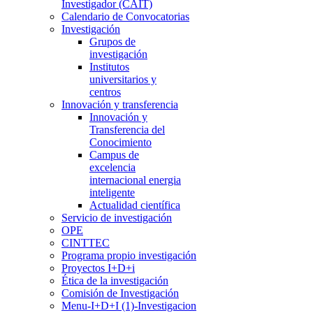
Investigador (CAIT)
Calendario de Convocatorias
Investigación
Grupos de
investigación
Institutos
universitarios y
centros
Innovación y transferencia
Innovación y
Transferencia del
Conocimiento
Campus de
excelencia
internacional energia
inteligente
Actualidad científica
Servicio de investigación
OPE
CINTTEC
Programa propio investigación
Proyectos I+D+i
Ética de la investigación
Comisión de Investigación
Menu-I+D+I (1)-Investigacion