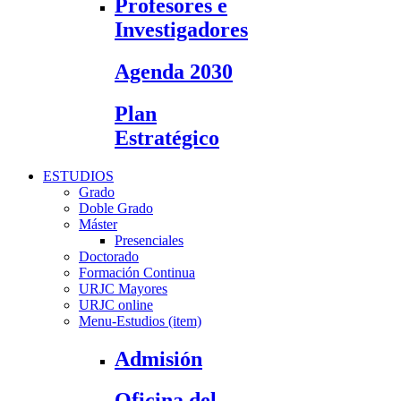
Profesores e
Investigadores
Agenda 2030
Plan
Estratégico
ESTUDIOS
Grado
Doble Grado
Máster
Presenciales
Doctorado
Formación Continua
URJC Mayores
URJC online
Menu-Estudios (item)
Admisión
Oficina del