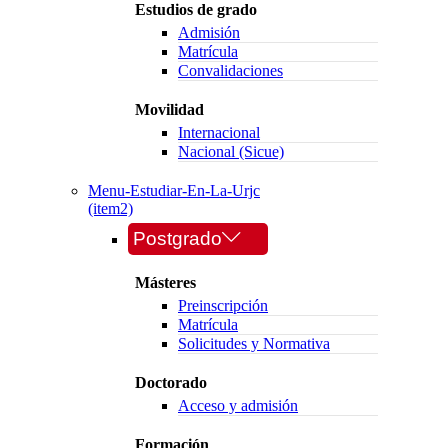
Estudios de grado
Admisión
Matrícula
Convalidaciones
Movilidad
Internacional
Nacional (Sicue)
Menu-Estudiar-En-La-Urjc
(item2)
Postgrado
Másteres
Preinscripción
Matrícula
Solicitudes y Normativa
Doctorado
Acceso y admisión
Formación