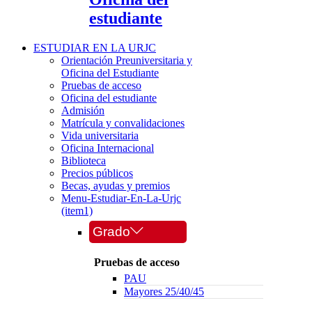
estudiante
ESTUDIAR EN LA URJC
Orientación Preuniversitaria y
Oficina del Estudiante
Pruebas de acceso
Oficina del estudiante
Admisión
Matrícula y convalidaciones
Vida universitaria
Oficina Internacional
Biblioteca
Precios públicos
Becas, ayudas y premios
Menu-Estudiar-En-La-Urjc
(item1)
Grado
Pruebas de acceso
PAU
Mayores 25/40/45