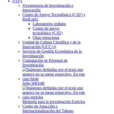
I+D+i
Vicegerencia de Investigación e
Innovación
Centro de Apoyo Tecnológico (CAT) y
RedLabU
Laboratorios redlabu
Centro de apoyo
tecnológico (CAT)
Otras estructuras
Unidad de Cultura Científica y de la
Innovación (UCC+i)
Servicio de Gestión Económica de la
Investigación
Contratación de Personal de
Investigación
Sello HRS4R
Mentoría para la investigación Euriclea
Centro de Atracción e
Internacionalización del Talento