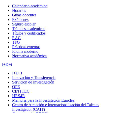
Calendario académico
Horarios
Guías docentes
Exámenes
Seguro escolar
Trámites académicos
Títulos y certificados
RAC
TFG
Prácticas externas
Idioma moderno
Normativa académica
I+D+i
I+D+i
Innovación y Transferencia
Servicion de Investigación
OPE
CINTTEC
HRS4R
Mentoría para la Investigación Euriclea
Centro de Atracción e Internacionalización del Talento
Investigador (CAIT)