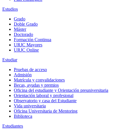
Estudios
Grado
Doble Grado
Máster
Doctorado
Formación Continua
URJC Mayores
URJC Online
Estudiar
Pruebas de acceso
Admisión
Matrícula y convalidaciones
Becas, ayudas y premios
Oficina del estudiante y Orientación preuniversitaria
Orientación laboral y profesional
Observatorio y casa del Estudiante
Vida universitaria
Oficina Universitaria de Mentoring
Biblioteca
Estudiantes