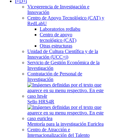
I+D+i
Vicegerencia de Investigación e
Innovación
Centro de Apoyo Tecnológico (CAT) y
RedLabU
Laboratorios redlabu
Centro de apoyo
tecnológico (CAT)
Otras estructuras
Unidad de Cultura Científica y de la
Innovación (UCC+i)
Servicio de Gestión Económica de la
Investigación
Contratación de Personal de
Investigación
Sello HRS4R
Mentoría para la investigación Euriclea
Centro de Atracción e
Internacionalización del Talento