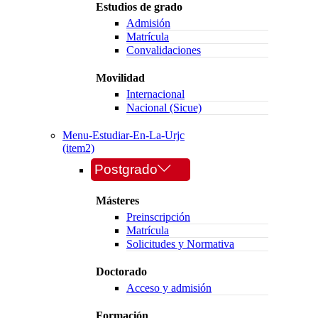
Estudios de grado
Admisión
Matrícula
Convalidaciones
Movilidad
Internacional
Nacional (Sicue)
Menu-Estudiar-En-La-Urjc
(item2)
Postgrado
Másteres
Preinscripción
Matrícula
Solicitudes y Normativa
Doctorado
Acceso y admisión
Formación