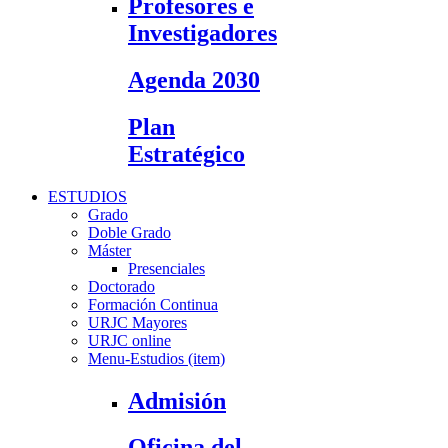
Profesores e
Investigadores
Agenda 2030
Plan
Estratégico
ESTUDIOS
Grado
Doble Grado
Máster
Presenciales
Doctorado
Formación Continua
URJC Mayores
URJC online
Menu-Estudios (item)
Admisión
Oficina del