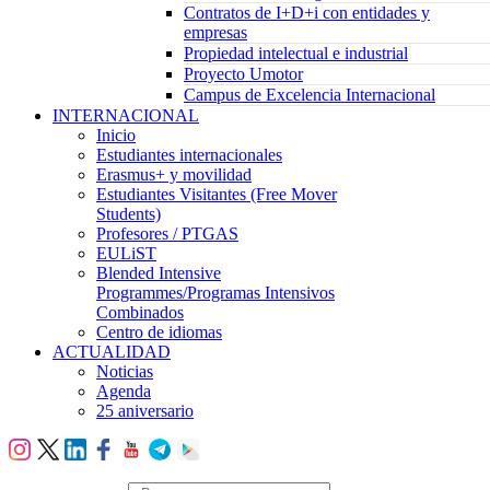
Contratos de I+D+i con entidades y
empresas
Propiedad intelectual e industrial
Proyecto Umotor
Campus de Excelencia Internacional
INTERNACIONAL
Inicio
Estudiantes internacionales
Erasmus+ y movilidad
Estudiantes Visitantes (Free Mover
Students)
Profesores / PTGAS
EULiST
Blended Intensive
Programmes/Programas Intensivos
Combinados
Centro de idiomas
ACTUALIDAD
Noticias
Agenda
25 aniversario