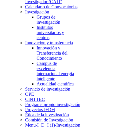
Investigador (CAIT)
Calendario de Convocatorias
Investigación
Grupos de
investigación
Institutos
universitarios y
centros
Innovación y transferencia
Innovación y
Transferencia del
Conocimiento
Campus de
excelencia
internacional energia
inteligente
Actualidad científica
Servicio de investigación
OPE
CINTTEC
Programa propio investigación
Proyectos I+D+i
Ética de la investigación
Comisión de Investigación
Menu-I+D+I (1)-Investigacion