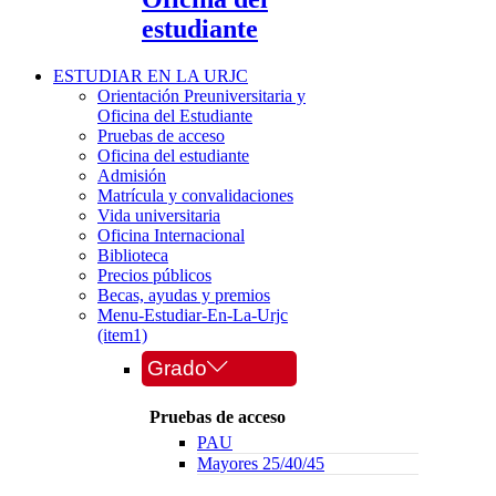
estudiante
ESTUDIAR EN LA URJC
Orientación Preuniversitaria y
Oficina del Estudiante
Pruebas de acceso
Oficina del estudiante
Admisión
Matrícula y convalidaciones
Vida universitaria
Oficina Internacional
Biblioteca
Precios públicos
Becas, ayudas y premios
Menu-Estudiar-En-La-Urjc
(item1)
Grado
Pruebas de acceso
PAU
Mayores 25/40/45