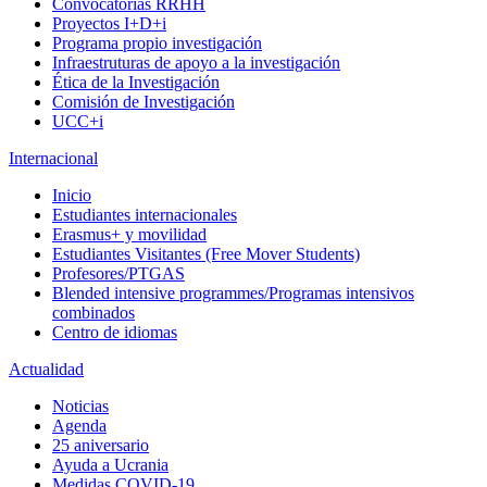
Convocatorias RRHH
Proyectos I+D+i
Programa propio investigación
Infraestruturas de apoyo a la investigación
Ética de la Investigación
Comisión de Investigación
UCC+i
Internacional
Inicio
Estudiantes internacionales
Erasmus+ y movilidad
Estudiantes Visitantes (Free Mover Students)
Profesores/PTGAS
Blended intensive programmes/Programas intensivos
combinados
Centro de idiomas
Actualidad
Noticias
Agenda
25 aniversario
Ayuda a Ucrania
Medidas COVID-19