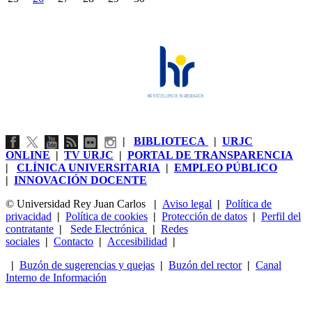
|
BIBLIOTECA
|
URJC
ONLINE
|
TV URJC
|
PORTAL DE TRANSPARENCIA
|
CLÍNICA UNIVERSITARIA
|
EMPLEO PÚBLICO
|
INNOVACIÓN DOCENTE
© Universidad Rey Juan Carlos
|
Aviso legal
|
Política de
privacidad
|
Política de cookies
|
Protección de datos
|
Perfil del
contratante
|
Sede Electrónica
|
Redes
sociales
|
Contacto
|
Accesibilidad
|
|
Buzón de sugerencias y quejas
|
Buzón del rector
|
Canal
Interno de Información