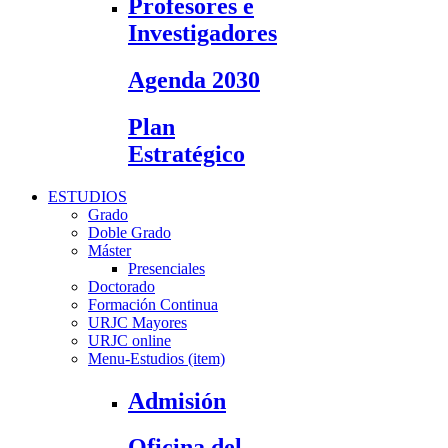
Profesores e
Investigadores
Agenda 2030
Plan
Estratégico
ESTUDIOS
Grado
Doble Grado
Máster
Presenciales
Doctorado
Formación Continua
URJC Mayores
URJC online
Menu-Estudios (item)
Admisión
Oficina del