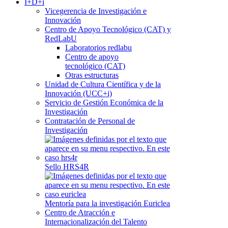
I+D+i
Vicegerencia de Investigación e
Innovación
Centro de Apoyo Tecnológico (CAT) y
RedLabU
Laboratorios redlabu
Centro de apoyo
tecnológico (CAT)
Otras estructuras
Unidad de Cultura Científica y de la
Innovación (UCC+i)
Servicio de Gestión Económica de la
Investigación
Contratación de Personal de
Investigación
Sello HRS4R
Mentoría para la investigación Euriclea
Centro de Atracción e
Internacionalización del Talento