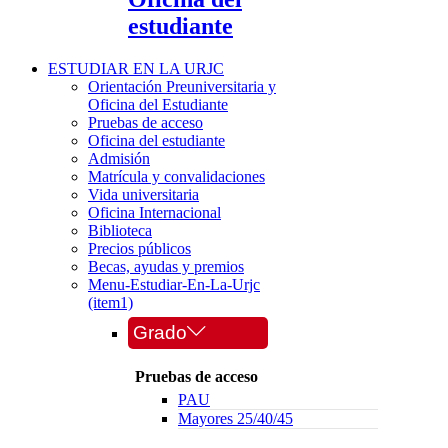
estudiante
ESTUDIAR EN LA URJC
Orientación Preuniversitaria y
Oficina del Estudiante
Pruebas de acceso
Oficina del estudiante
Admisión
Matrícula y convalidaciones
Vida universitaria
Oficina Internacional
Biblioteca
Precios públicos
Becas, ayudas y premios
Menu-Estudiar-En-La-Urjc
(item1)
Grado
Pruebas de acceso
PAU
Mayores 25/40/45