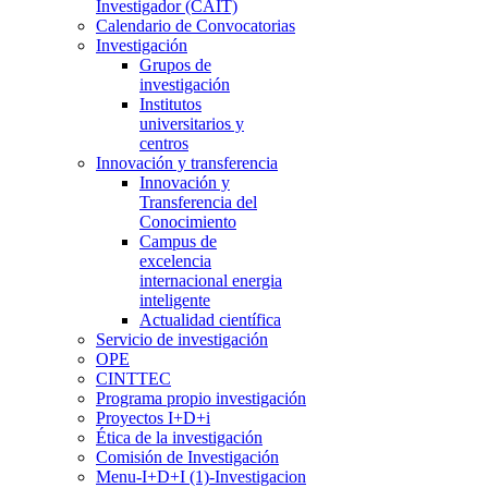
Investigador (CAIT)
Calendario de Convocatorias
Investigación
Grupos de
investigación
Institutos
universitarios y
centros
Innovación y transferencia
Innovación y
Transferencia del
Conocimiento
Campus de
excelencia
internacional energia
inteligente
Actualidad científica
Servicio de investigación
OPE
CINTTEC
Programa propio investigación
Proyectos I+D+i
Ética de la investigación
Comisión de Investigación
Menu-I+D+I (1)-Investigacion