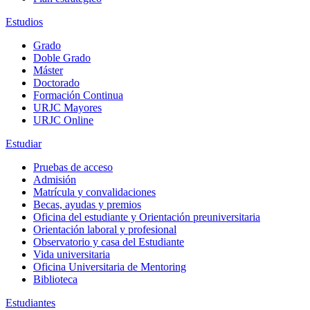
Estudios
Grado
Doble Grado
Máster
Doctorado
Formación Continua
URJC Mayores
URJC Online
Estudiar
Pruebas de acceso
Admisión
Matrícula y convalidaciones
Becas, ayudas y premios
Oficina del estudiante y Orientación preuniversitaria
Orientación laboral y profesional
Observatorio y casa del Estudiante
Vida universitaria
Oficina Universitaria de Mentoring
Biblioteca
Estudiantes