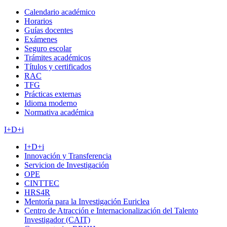
Calendario académico
Horarios
Guías docentes
Exámenes
Seguro escolar
Trámites académicos
Títulos y certificados
RAC
TFG
Prácticas externas
Idioma moderno
Normativa académica
I+D+i
I+D+i
Innovación y Transferencia
Servicion de Investigación
OPE
CINTTEC
HRS4R
Mentoría para la Investigación Euriclea
Centro de Atracción e Internacionalización del Talento
Investigador (CAIT)