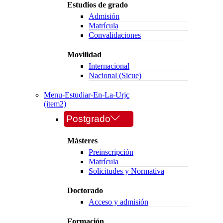
Estudios de grado
Admisión
Matrícula
Convalidaciones
Movilidad
Internacional
Nacional (Sicue)
Menu-Estudiar-En-La-Urjc
(item2)
Postgrado
Másteres
Preinscripción
Matrícula
Solicitudes y Normativa
Doctorado
Acceso y admisión
Formación