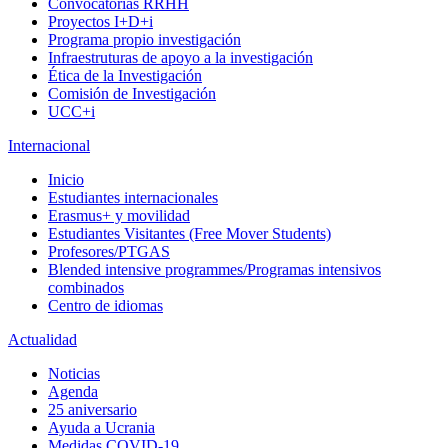
Convocatorias RRHH
Proyectos I+D+i
Programa propio investigación
Infraestruturas de apoyo a la investigación
Ética de la Investigación
Comisión de Investigación
UCC+i
Internacional
Inicio
Estudiantes internacionales
Erasmus+ y movilidad
Estudiantes Visitantes (Free Mover Students)
Profesores/PTGAS
Blended intensive programmes/Programas intensivos
combinados
Centro de idiomas
Actualidad
Noticias
Agenda
25 aniversario
Ayuda a Ucrania
Medidas COVID-19