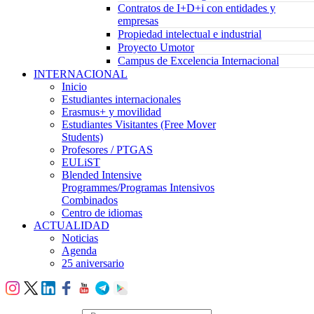
Contratos de I+D+i con entidades y
empresas
Propiedad intelectual e industrial
Proyecto Umotor
Campus de Excelencia Internacional
INTERNACIONAL
Inicio
Estudiantes internacionales
Erasmus+ y movilidad
Estudiantes Visitantes (Free Mover
Students)
Profesores / PTGAS
EULiST
Blended Intensive
Programmes/Programas Intensivos
Combinados
Centro de idiomas
ACTUALIDAD
Noticias
Agenda
25 aniversario