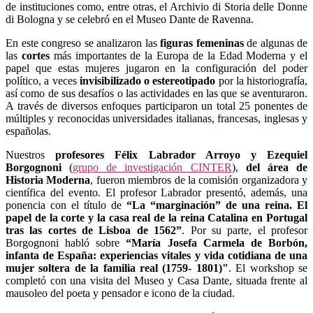
de instituciones como, entre otras, el Archivio di Storia delle Donne
di Bologna y se celebró en el Museo Dante de Ravenna.
En este congreso se analizaron las
figuras femeninas
de algunas de
las
cortes
más importantes de la Europa de la Edad Moderna y el
papel que estas mujeres jugaron en la configuración del poder
político, a veces
invisibilizado o estereotipado
por la historiografía,
así como de sus desafíos o las actividades en las que se aventuraron.
A través de diversos enfoques participaron un total 25 ponentes de
múltiples y reconocidas universidades italianas, francesas, inglesas y
españolas.
Nuestros
profesores Félix Labrador Arroyo y Ezequiel
Borgognoni
(
grupo de investigación CINTER
),
del área de
Historia Moderna
, fueron miembros de la comisión organizadora y
científica del evento. El profesor Labrador presentó, además, una
ponencia con el título de
“La “marginación” de una reina. El
papel de la corte y la casa real de la reina Catalina en Portugal
tras las cortes de Lisboa de 1562”
. Por su parte, el profesor
Borgognoni habló sobre
“María Josefa Carmela de Borbón,
infanta de España: experiencias vitales y vida cotidiana de una
mujer soltera de la familia real (1759- 1801)"
. El workshop se
completó con una visita del Museo y Casa Dante, situada frente al
mausoleo del poeta y pensador e icono de la ciudad.