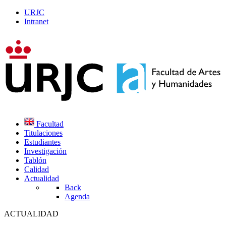
URJC
Intranet
Facultad
Titulaciones
Estudiantes
Investigación
Tablón
Calidad
Actualidad
Back
Agenda
ACTUALIDAD