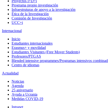
Proyectos I+D+i
Programa propio investigación
Infraestruturas de apoyo a la investigación
Ética de la Investigación
Comisión de Investigación
UCC+i
Internacional
Inicio
Estudiantes internacionales
Erasmus+ y movilidad
Estudiantes Visitantes (Free Mover Students)
Profesores/PTGAS
Blended intensive programmes/Programas intensivos combinad
Centro de idiomas
Actualidad
Noticias
Agenda
25 aniversario
Ayuda a Ucrania
Medidas COVID-19
Intranet