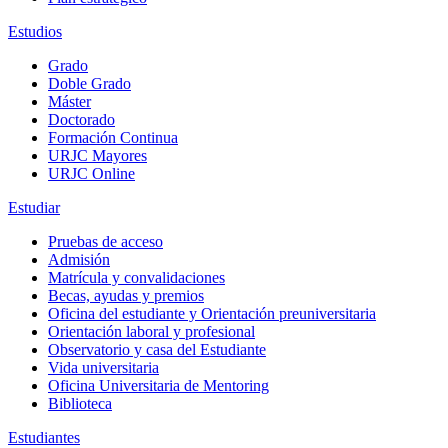
Estudios
Grado
Doble Grado
Máster
Doctorado
Formación Continua
URJC Mayores
URJC Online
Estudiar
Pruebas de acceso
Admisión
Matrícula y convalidaciones
Becas, ayudas y premios
Oficina del estudiante y Orientación preuniversitaria
Orientación laboral y profesional
Observatorio y casa del Estudiante
Vida universitaria
Oficina Universitaria de Mentoring
Biblioteca
Estudiantes