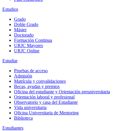
Estudios
Grado
Doble Grado
Máster
Doctorado
Formación Continua
URJC Mayores
URJC Online
Estudiar
Pruebas de acceso
Admisión
Matrícula y convalidaciones
Becas, ayudas y premios
Oficina del estudiante y Orientación preuniversitaria
Orientación laboral y profesional
Observatorio y casa del Estudiante
Vida universitaria
Oficina Universitaria de Mentoring
Biblioteca
Estudiantes