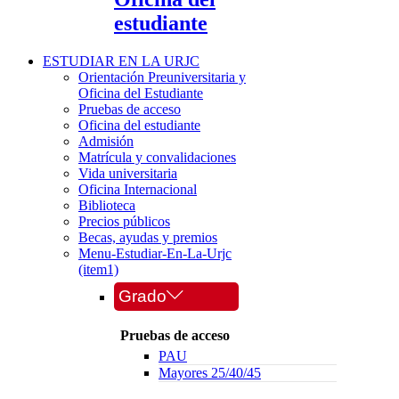
estudiante
ESTUDIAR EN LA URJC
Orientación Preuniversitaria y
Oficina del Estudiante
Pruebas de acceso
Oficina del estudiante
Admisión
Matrícula y convalidaciones
Vida universitaria
Oficina Internacional
Biblioteca
Precios públicos
Becas, ayudas y premios
Menu-Estudiar-En-La-Urjc
(item1)
Grado
Pruebas de acceso
PAU
Mayores 25/40/45