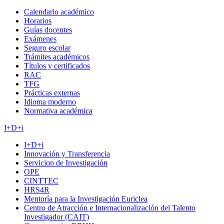
Calendario académico
Horarios
Guías docentes
Exámenes
Seguro escolar
Trámites académicos
Títulos y certificados
RAC
TFG
Prácticas externas
Idioma moderno
Normativa académica
I+D+i
I+D+i
Innovación y Transferencia
Servicion de Investigación
OPE
CINTTEC
HRS4R
Mentoría para la Investigación Euriclea
Centro de Atracción e Internacionalización del Talento
Investigador (CAIT)