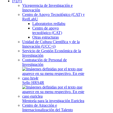
I+D+i
Vicegerencia de Investigación e
Innovación
Centro de Apoyo Tecnológico (CAT) y
RedLabU
Laboratorios redlabu
Centro de apoyo
tecnológico (CAT)
Otras estructuras
Unidad de Cultura Científica y de la
Innovación (UCC+i)
Servicio de Gestión Económica de la
Investigación
Contratación de Personal de
Investigación
Sello HRS4R
Mentoría para la investigación Euriclea
Centro de Atracción e
Internacionalización del Talento