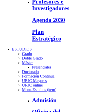
Profesores e
Investigadores
Agenda 2030
Plan
Estratégico
ESTUDIOS
Grado
Doble Grado
Máster
Presenciales
Doctorado
Formación Continua
URJC Mayores
URJC online
Menu-Estudios (item)
Admisión
Oficina del