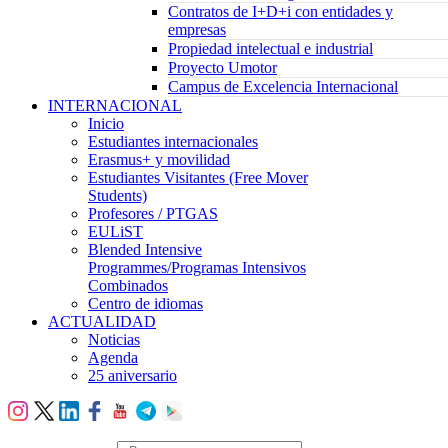
Contratos de I+D+i con entidades y
empresas
Propiedad intelectual e industrial
Proyecto Umotor
Campus de Excelencia Internacional
INTERNACIONAL
Inicio
Estudiantes internacionales
Erasmus+ y movilidad
Estudiantes Visitantes (Free Mover
Students)
Profesores / PTGAS
EULiST
Blended Intensive
Programmes/Programas Intensivos
Combinados
Centro de idiomas
ACTUALIDAD
Noticias
Agenda
25 aniversario