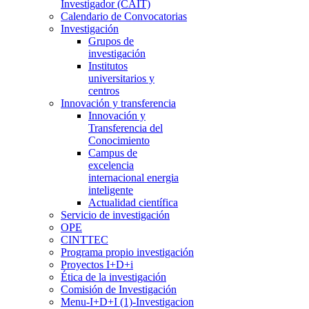
Investigador (CAIT)
Calendario de Convocatorias
Investigación
Grupos de
investigación
Institutos
universitarios y
centros
Innovación y transferencia
Innovación y
Transferencia del
Conocimiento
Campus de
excelencia
internacional energia
inteligente
Actualidad científica
Servicio de investigación
OPE
CINTTEC
Programa propio investigación
Proyectos I+D+i
Ética de la investigación
Comisión de Investigación
Menu-I+D+I (1)-Investigacion