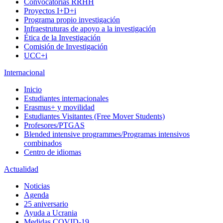
Convocatorias RRHH
Proyectos I+D+i
Programa propio investigación
Infraestruturas de apoyo a la investigación
Ética de la Investigación
Comisión de Investigación
UCC+i
Internacional
Inicio
Estudiantes internacionales
Erasmus+ y movilidad
Estudiantes Visitantes (Free Mover Students)
Profesores/PTGAS
Blended intensive programmes/Programas intensivos
combinados
Centro de idiomas
Actualidad
Noticias
Agenda
25 aniversario
Ayuda a Ucrania
Medidas COVID-19