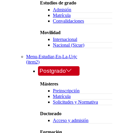
Estudios de grado
Admisión
Matrícula
Convalidaciones
Movilidad
Internacional
Nacional (Sicue)
Menu-Estudiar-En-La-Urjc
(item2)
Postgrado
Másteres
Preinscripción
Matrícula
Solicitudes y Normativa
Doctorado
Acceso y admisión
Formación