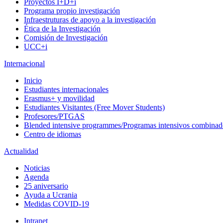
Proyectos I+D+i
Programa propio investigación
Infraestruturas de apoyo a la investigación
Ética de la Investigación
Comisión de Investigación
UCC+i
Internacional
Inicio
Estudiantes internacionales
Erasmus+ y movilidad
Estudiantes Visitantes (Free Mover Students)
Profesores/PTGAS
Blended intensive programmes/Programas intensivos combinad
Centro de idiomas
Actualidad
Noticias
Agenda
25 aniversario
Ayuda a Ucrania
Medidas COVID-19
Intranet