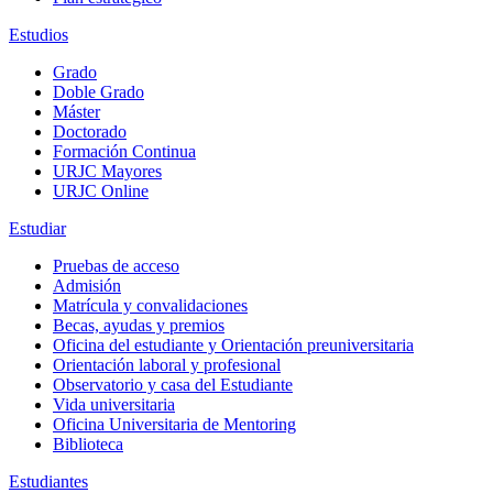
Estudios
Grado
Doble Grado
Máster
Doctorado
Formación Continua
URJC Mayores
URJC Online
Estudiar
Pruebas de acceso
Admisión
Matrícula y convalidaciones
Becas, ayudas y premios
Oficina del estudiante y Orientación preuniversitaria
Orientación laboral y profesional
Observatorio y casa del Estudiante
Vida universitaria
Oficina Universitaria de Mentoring
Biblioteca
Estudiantes