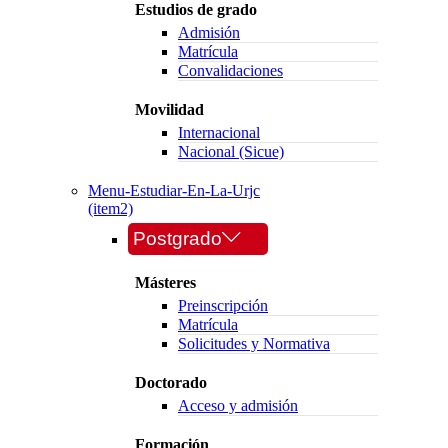
Estudios de grado
Admisión
Matrícula
Convalidaciones
Movilidad
Internacional
Nacional (Sicue)
Menu-Estudiar-En-La-Urjc
(item2)
Postgrado
Másteres
Preinscripción
Matrícula
Solicitudes y Normativa
Doctorado
Acceso y admisión
Formación