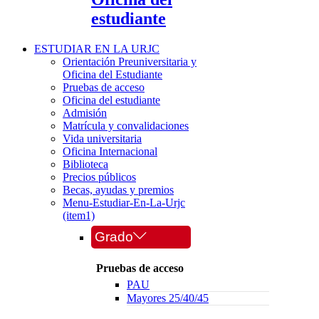
estudiante
ESTUDIAR EN LA URJC
Orientación Preuniversitaria y
Oficina del Estudiante
Pruebas de acceso
Oficina del estudiante
Admisión
Matrícula y convalidaciones
Vida universitaria
Oficina Internacional
Biblioteca
Precios públicos
Becas, ayudas y premios
Menu-Estudiar-En-La-Urjc
(item1)
Grado
Pruebas de acceso
PAU
Mayores 25/40/45