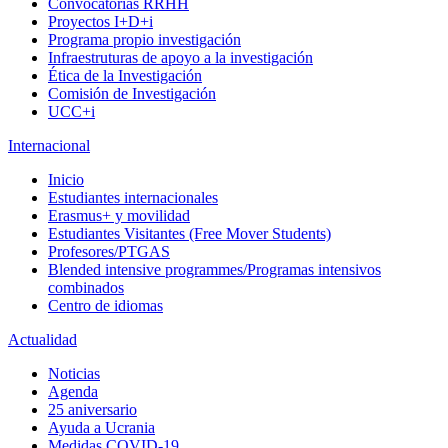
Convocatorias RRHH
Proyectos I+D+i
Programa propio investigación
Infraestruturas de apoyo a la investigación
Ética de la Investigación
Comisión de Investigación
UCC+i
Internacional
Inicio
Estudiantes internacionales
Erasmus+ y movilidad
Estudiantes Visitantes (Free Mover Students)
Profesores/PTGAS
Blended intensive programmes/Programas intensivos
combinados
Centro de idiomas
Actualidad
Noticias
Agenda
25 aniversario
Ayuda a Ucrania
Medidas COVID-19