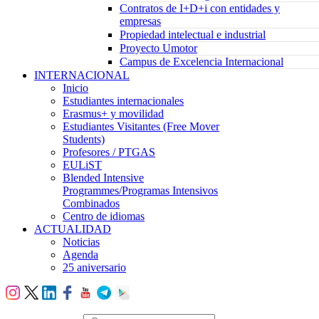
Contratos de I+D+i con entidades y
empresas
Propiedad intelectual e industrial
Proyecto Umotor
Campus de Excelencia Internacional
INTERNACIONAL
Inicio
Estudiantes internacionales
Erasmus+ y movilidad
Estudiantes Visitantes (Free Mover
Students)
Profesores / PTGAS
EULiST
Blended Intensive
Programmes/Programas Intensivos
Combinados
Centro de idiomas
ACTUALIDAD
Noticias
Agenda
25 aniversario