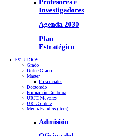
Profesores e
Investigadores
Agenda 2030
Plan
Estratégico
ESTUDIOS
Grado
Doble Grado
Máster
Presenciales
Doctorado
Formación Continua
URJC Mayores
URJC online
Menu-Estudios (item)
Admisión
Oficina del