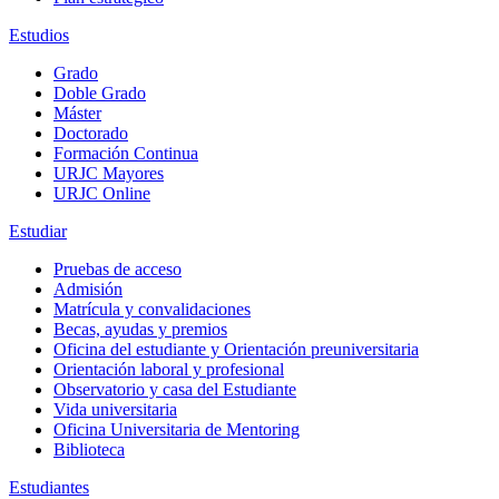
Estudios
Grado
Doble Grado
Máster
Doctorado
Formación Continua
URJC Mayores
URJC Online
Estudiar
Pruebas de acceso
Admisión
Matrícula y convalidaciones
Becas, ayudas y premios
Oficina del estudiante y Orientación preuniversitaria
Orientación laboral y profesional
Observatorio y casa del Estudiante
Vida universitaria
Oficina Universitaria de Mentoring
Biblioteca
Estudiantes