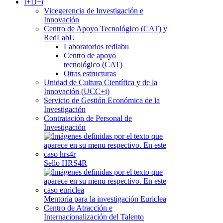
I+D+i
Vicegerencia de Investigación e
Innovación
Centro de Apoyo Tecnológico (CAT) y
RedLabU
Laboratorios redlabu
Centro de apoyo
tecnológico (CAT)
Otras estructuras
Unidad de Cultura Científica y de la
Innovación (UCC+i)
Servicio de Gestión Económica de la
Investigación
Contratación de Personal de
Investigación
Sello HRS4R
Mentoría para la investigación Euriclea
Centro de Atracción e
Internacionalización del Talento