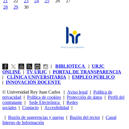
21
22
23
24
25
26
27
28
29
30
|
BIBLIOTECA
|
URJC
ONLINE
|
TV URJC
|
PORTAL DE TRANSPARENCIA
|
CLÍNICA UNIVERSITARIA
|
EMPLEO PÚBLICO
|
INNOVACIÓN DOCENTE
© Universidad Rey Juan Carlos
|
Aviso legal
|
Política de
privacidad
|
Política de cookies
|
Protección de datos
|
Perfil del
contratante
|
Sede Electrónica
|
Redes
sociales
|
Contacto
|
Accesibilidad
|
|
Buzón de sugerencias y quejas
|
Buzón del rector
|
Canal
Interno de Información