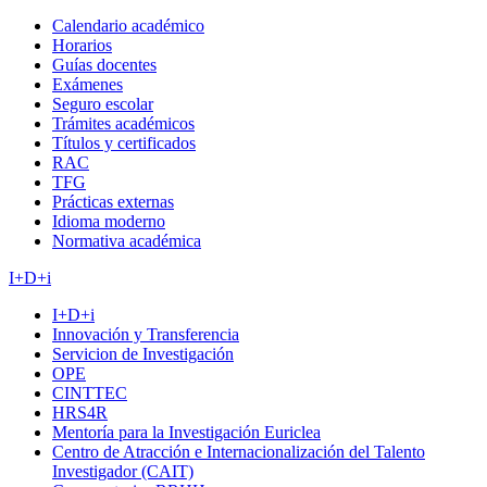
Calendario académico
Horarios
Guías docentes
Exámenes
Seguro escolar
Trámites académicos
Títulos y certificados
RAC
TFG
Prácticas externas
Idioma moderno
Normativa académica
I+D+i
I+D+i
Innovación y Transferencia
Servicion de Investigación
OPE
CINTTEC
HRS4R
Mentoría para la Investigación Euriclea
Centro de Atracción e Internacionalización del Talento
Investigador (CAIT)