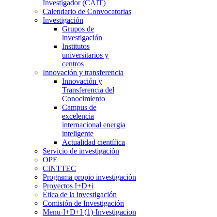
Investigador (CAIT)
Calendario de Convocatorias
Investigación
Grupos de
investigación
Institutos
universitarios y
centros
Innovación y transferencia
Innovación y
Transferencia del
Conocimiento
Campus de
excelencia
internacional energia
inteligente
Actualidad científica
Servicio de investigación
OPE
CINTTEC
Programa propio investigación
Proyectos I+D+i
Ética de la investigación
Comisión de Investigación
Menu-I+D+I (1)-Investigacion