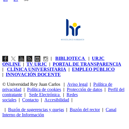
|
BIBLIOTECA
|
URJC
ONLINE
|
TV URJC
|
PORTAL DE TRANSPARENCIA
|
CLÍNICA UNIVERSITARIA
|
EMPLEO PÚBLICO
|
INNOVACIÓN DOCENTE
© Universidad Rey Juan Carlos
|
Aviso legal
|
Política de
privacidad
|
Política de cookies
|
Protección de datos
|
Perfil del
contratante
|
Sede Electrónica
|
Redes
sociales
|
Contacto
|
Accesibilidad
|
|
Buzón de sugerencias y quejas
|
Buzón del rector
|
Canal
Interno de Información