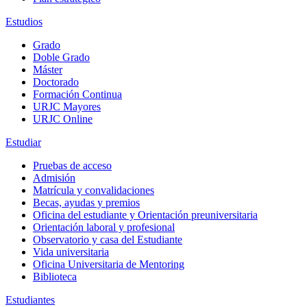
Estudios
Grado
Doble Grado
Máster
Doctorado
Formación Continua
URJC Mayores
URJC Online
Estudiar
Pruebas de acceso
Admisión
Matrícula y convalidaciones
Becas, ayudas y premios
Oficina del estudiante y Orientación preuniversitaria
Orientación laboral y profesional
Observatorio y casa del Estudiante
Vida universitaria
Oficina Universitaria de Mentoring
Biblioteca
Estudiantes