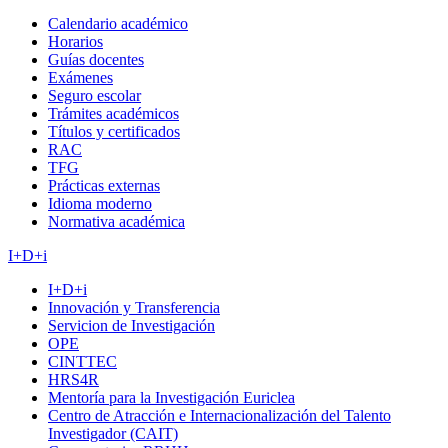
Calendario académico
Horarios
Guías docentes
Exámenes
Seguro escolar
Trámites académicos
Títulos y certificados
RAC
TFG
Prácticas externas
Idioma moderno
Normativa académica
I+D+i
I+D+i
Innovación y Transferencia
Servicion de Investigación
OPE
CINTTEC
HRS4R
Mentoría para la Investigación Euriclea
Centro de Atracción e Internacionalización del Talento
Investigador (CAIT)