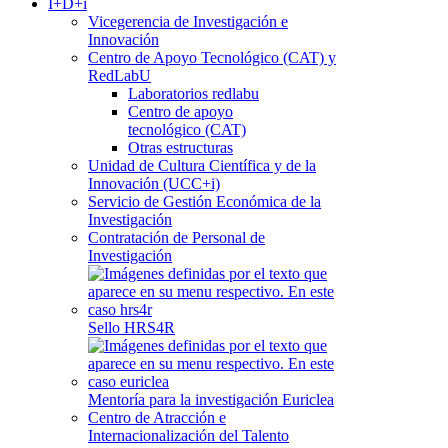
I+D+i
Vicegerencia de Investigación e
Innovación
Centro de Apoyo Tecnológico (CAT) y
RedLabU
Laboratorios redlabu
Centro de apoyo
tecnológico (CAT)
Otras estructuras
Unidad de Cultura Científica y de la
Innovación (UCC+i)
Servicio de Gestión Económica de la
Investigación
Contratación de Personal de
Investigación
Sello HRS4R
Mentoría para la investigación Euriclea
Centro de Atracción e
Internacionalización del Talento