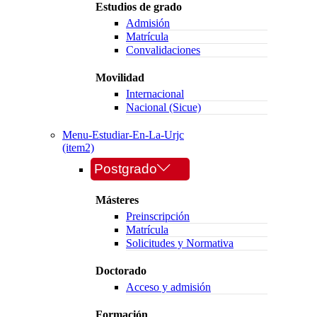
Estudios de grado
Admisión
Matrícula
Convalidaciones
Movilidad
Internacional
Nacional (Sicue)
Menu-Estudiar-En-La-Urjc
(item2)
Postgrado
Másteres
Preinscripción
Matrícula
Solicitudes y Normativa
Doctorado
Acceso y admisión
Formación