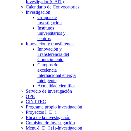
Investigador (CAIT)
Calendario de Convocatorias
Investigación
Grupos de
investigación
Institutos
universitarios y
centros
Innovación y transferencia
Innovación y
Transferencia del
Conocimiento
Campus de
excelencia
internacional energia
inteligente
Actualidad científica
Servicio de investigación
OPE
CINTTEC
Programa propio investigación
Proyectos I+D+i
Ética de la investigación
Comisión de Investigación
Menu-I+D+I (1)-Investigacion