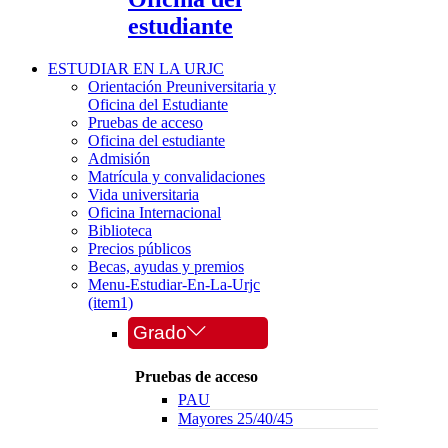
estudiante
ESTUDIAR EN LA URJC
Orientación Preuniversitaria y
Oficina del Estudiante
Pruebas de acceso
Oficina del estudiante
Admisión
Matrícula y convalidaciones
Vida universitaria
Oficina Internacional
Biblioteca
Precios públicos
Becas, ayudas y premios
Menu-Estudiar-En-La-Urjc
(item1)
Grado
Pruebas de acceso
PAU
Mayores 25/40/45