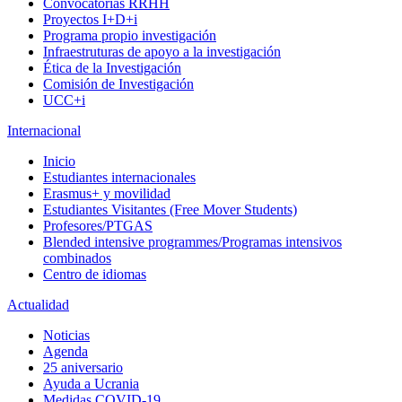
Convocatorias RRHH
Proyectos I+D+i
Programa propio investigación
Infraestruturas de apoyo a la investigación
Ética de la Investigación
Comisión de Investigación
UCC+i
Internacional
Inicio
Estudiantes internacionales
Erasmus+ y movilidad
Estudiantes Visitantes (Free Mover Students)
Profesores/PTGAS
Blended intensive programmes/Programas intensivos
combinados
Centro de idiomas
Actualidad
Noticias
Agenda
25 aniversario
Ayuda a Ucrania
Medidas COVID-19