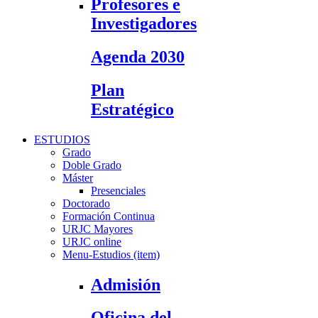
Profesores e
Investigadores
Agenda 2030
Plan
Estratégico
ESTUDIOS
Grado
Doble Grado
Máster
Presenciales
Doctorado
Formación Continua
URJC Mayores
URJC online
Menu-Estudios (item)
Admisión
Oficina del