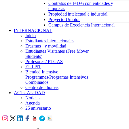
Contratos de I+D+i con entidades y
empresas
Propiedad intelectual e industrial
Proyecto Umotor
Campus de Excelencia Internacional
INTERNACIONAL
Inicio
Estudiantes internacionales
Erasmus+ y movilidad
Estudiantes Visitantes (Free Mover
Students)
Profesores / PTGAS
EULiST
Blended Intensive
Programmes/Programas Intensivos
Combinados
Centro de idiomas
ACTUALIDAD
Noticias
Agenda
25 aniversario