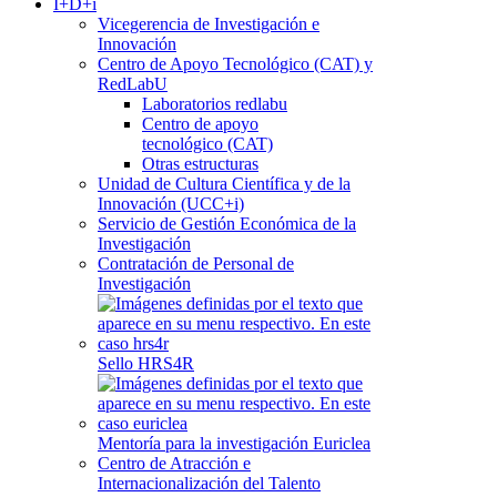
I+D+i
Vicegerencia de Investigación e
Innovación
Centro de Apoyo Tecnológico (CAT) y
RedLabU
Laboratorios redlabu
Centro de apoyo
tecnológico (CAT)
Otras estructuras
Unidad de Cultura Científica y de la
Innovación (UCC+i)
Servicio de Gestión Económica de la
Investigación
Contratación de Personal de
Investigación
Sello HRS4R
Mentoría para la investigación Euriclea
Centro de Atracción e
Internacionalización del Talento