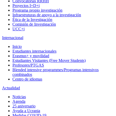
Convocatorias RRHH
Proyectos I+D+i
Programa propio investigación
Infraestruturas de apoyo a la investigación
Ética de la Investigación
Comisión de Investigación
UCC+i
Internacional
Inicio
Estudiantes internacionales
Erasmus+ y movilidad
Estudiantes Visitantes (Free Mover Students)
Profesores/PTGAS
Blended intensive programmes/Programas intensivos
combinados
Centro de idiomas
Actualidad
Noticias
Agenda
25 aniversario
Ayuda a Ucrania
Medidas COVID-19