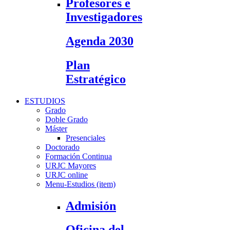
Profesores e
Investigadores
Agenda 2030
Plan
Estratégico
ESTUDIOS
Grado
Doble Grado
Máster
Presenciales
Doctorado
Formación Continua
URJC Mayores
URJC online
Menu-Estudios (item)
Admisión
Oficina del