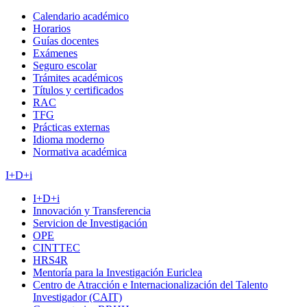
Calendario académico
Horarios
Guías docentes
Exámenes
Seguro escolar
Trámites académicos
Títulos y certificados
RAC
TFG
Prácticas externas
Idioma moderno
Normativa académica
I+D+i
I+D+i
Innovación y Transferencia
Servicion de Investigación
OPE
CINTTEC
HRS4R
Mentoría para la Investigación Euriclea
Centro de Atracción e Internacionalización del Talento
Investigador (CAIT)