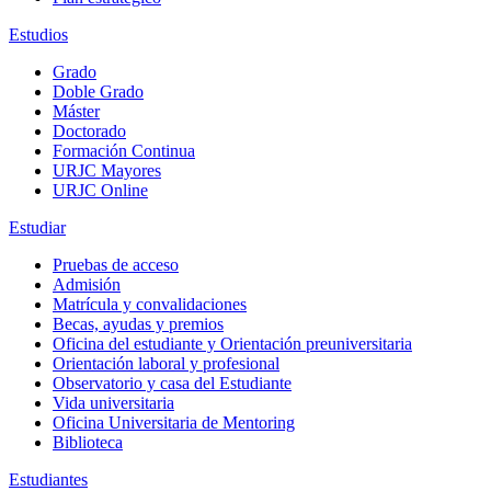
Estudios
Grado
Doble Grado
Máster
Doctorado
Formación Continua
URJC Mayores
URJC Online
Estudiar
Pruebas de acceso
Admisión
Matrícula y convalidaciones
Becas, ayudas y premios
Oficina del estudiante y Orientación preuniversitaria
Orientación laboral y profesional
Observatorio y casa del Estudiante
Vida universitaria
Oficina Universitaria de Mentoring
Biblioteca
Estudiantes