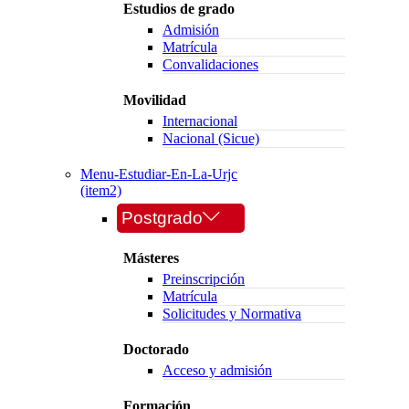
Estudios de grado
Admisión
Matrícula
Convalidaciones
Movilidad
Internacional
Nacional (Sicue)
Menu-Estudiar-En-La-Urjc
(item2)
Postgrado
Másteres
Preinscripción
Matrícula
Solicitudes y Normativa
Doctorado
Acceso y admisión
Formación