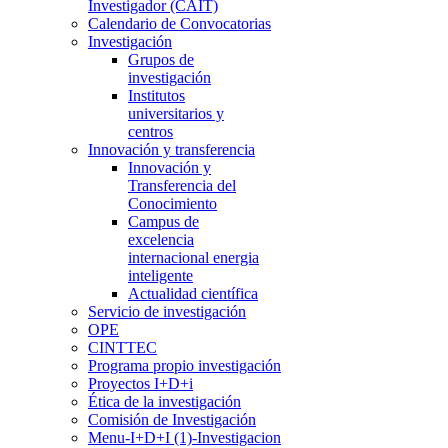
Investigador (CAIT)
Calendario de Convocatorias
Investigación
Grupos de
investigación
Institutos
universitarios y
centros
Innovación y transferencia
Innovación y
Transferencia del
Conocimiento
Campus de
excelencia
internacional energia
inteligente
Actualidad científica
Servicio de investigación
OPE
CINTTEC
Programa propio investigación
Proyectos I+D+i
Ética de la investigación
Comisión de Investigación
Menu-I+D+I (1)-Investigacion