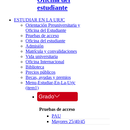
estudiante
ESTUDIAR EN LA URJC
Orientación Preuniversitaria y
Oficina del Estudiante
Pruebas de acceso
Oficina del estudiante
Admisión
Matrícula y convalidaciones
Vida universitaria
Oficina Internacional
Biblioteca
Precios públicos
Becas, ayudas y premios
Menu-Estudiar-En-La-Urjc
(item1)
Grado
Pruebas de acceso
PAU
Mayores 25/40/45