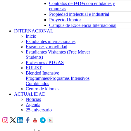
Contratos de I+D+i con entidades y
empresas
Propiedad intelectual e industrial
Proyecto Umotor
Campus de Excelencia Internacional
INTERNACIONAL
Inicio
Estudiantes internacionales
Erasmus+ y movilidad
Estudiantes Visitantes (Free Mover
Students)
Profesores / PTGAS
EULiST
Blended Intensive
Programmes/Programas Intensivos
Combinados
Centro de idiomas
ACTUALIDAD
Noticias
Agenda
25 aniversario