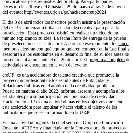
convocatoria y los requisitos del briefing. Para participar es
necesario inscribirse del 8 hasta el 29 de marzo a través de la web
del evento:
http://eventos.urjc.es/go/hackatoncreup2024
El día 3 de abril todos los inscritos podrán asistir a la presentación
del
brief
y comenzar a trabajar en su idea creativa para pasar la
preselección. Esta prueba consistirá en realizar un vídeo de un
minuto explicando su idea. La fecha límite de entrega de la prueba
de preselección es el 12 de abril. A partir de ese momento, los
cinco
mentores
elegirán con qué equipo quieren competir en la fase final y
asesorarán a los estudiantes en el desarrollo final de su idea antes de
presentarla al anunciante el día 26 de abril. El
programa completo
de
actividades se encuentra en la
web del evento
.
creUP! es una aceleradora de talento creativo que promueve la
proyección profesional de los estudiantes de Publicidad y
Relaciones Públicas en el ámbito de la creatividad publicitaria.
Puesta en marcha el año 2022, informa, asesora y acompaña a los
estudiantes para su participación en concursos de creatividad.
Hackaton creUP! es una actividad más en los objetivos que tiene
esta aceleradora para impulsar y hacer visible el talento de los
publicitarios que se están formando en la URJC.
Es una actividad organizada en el seno del Grupo de Innovación
Docente
inCREAx
y financiada por la Convocatoria de proyectos