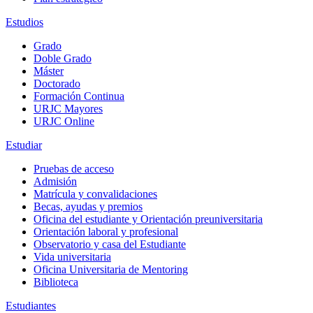
Estudios
Grado
Doble Grado
Máster
Doctorado
Formación Continua
URJC Mayores
URJC Online
Estudiar
Pruebas de acceso
Admisión
Matrícula y convalidaciones
Becas, ayudas y premios
Oficina del estudiante y Orientación preuniversitaria
Orientación laboral y profesional
Observatorio y casa del Estudiante
Vida universitaria
Oficina Universitaria de Mentoring
Biblioteca
Estudiantes