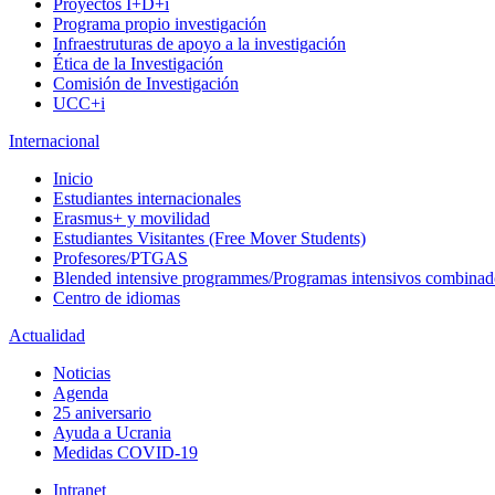
Proyectos I+D+i
Programa propio investigación
Infraestruturas de apoyo a la investigación
Ética de la Investigación
Comisión de Investigación
UCC+i
Internacional
Inicio
Estudiantes internacionales
Erasmus+ y movilidad
Estudiantes Visitantes (Free Mover Students)
Profesores/PTGAS
Blended intensive programmes/Programas intensivos combinad
Centro de idiomas
Actualidad
Noticias
Agenda
25 aniversario
Ayuda a Ucrania
Medidas COVID-19
Intranet