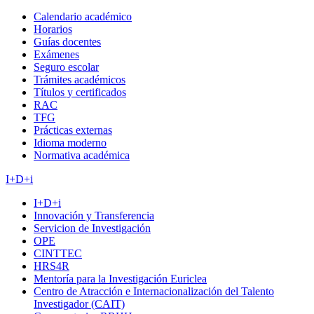
Calendario académico
Horarios
Guías docentes
Exámenes
Seguro escolar
Trámites académicos
Títulos y certificados
RAC
TFG
Prácticas externas
Idioma moderno
Normativa académica
I+D+i
I+D+i
Innovación y Transferencia
Servicion de Investigación
OPE
CINTTEC
HRS4R
Mentoría para la Investigación Euriclea
Centro de Atracción e Internacionalización del Talento
Investigador (CAIT)