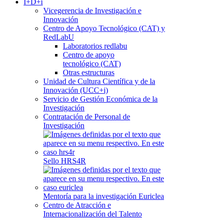
I+D+i
Vicegerencia de Investigación e
Innovación
Centro de Apoyo Tecnológico (CAT) y
RedLabU
Laboratorios redlabu
Centro de apoyo
tecnológico (CAT)
Otras estructuras
Unidad de Cultura Científica y de la
Innovación (UCC+i)
Servicio de Gestión Económica de la
Investigación
Contratación de Personal de
Investigación
Sello HRS4R
Mentoría para la investigación Euriclea
Centro de Atracción e
Internacionalización del Talento