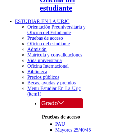
estudiante
ESTUDIAR EN LA URJC
Orientación Preuniversitaria y
Oficina del Estudiante
Pruebas de acceso
Oficina del estudiante
Admisión
Matrícula y convalidaciones
Vida universitaria
Oficina Internacional
Biblioteca
Precios públicos
Becas, ayudas y premios
Menu-Estudiar-En-La-Urjc
(item1)
Grado
Pruebas de acceso
PAU
Mayores 25/40/45