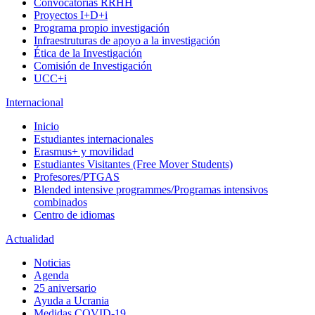
Convocatorias RRHH
Proyectos I+D+i
Programa propio investigación
Infraestruturas de apoyo a la investigación
Ética de la Investigación
Comisión de Investigación
UCC+i
Internacional
Inicio
Estudiantes internacionales
Erasmus+ y movilidad
Estudiantes Visitantes (Free Mover Students)
Profesores/PTGAS
Blended intensive programmes/Programas intensivos
combinados
Centro de idiomas
Actualidad
Noticias
Agenda
25 aniversario
Ayuda a Ucrania
Medidas COVID-19