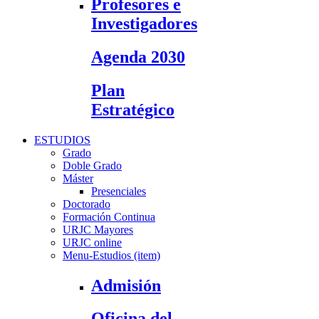
Profesores e
Investigadores
Agenda 2030
Plan
Estratégico
ESTUDIOS
Grado
Doble Grado
Máster
Presenciales
Doctorado
Formación Continua
URJC Mayores
URJC online
Menu-Estudios (item)
Admisión
Oficina del