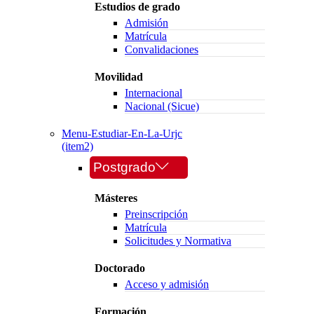
Estudios de grado
Admisión
Matrícula
Convalidaciones
Movilidad
Internacional
Nacional (Sicue)
Menu-Estudiar-En-La-Urjc
(item2)
Postgrado
Másteres
Preinscripción
Matrícula
Solicitudes y Normativa
Doctorado
Acceso y admisión
Formación