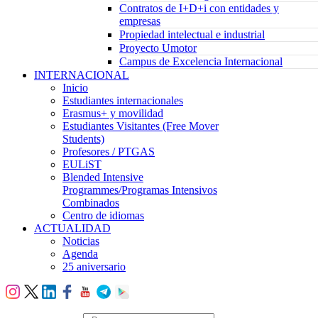
Contratos de I+D+i con entidades y
empresas
Propiedad intelectual e industrial
Proyecto Umotor
Campus de Excelencia Internacional
INTERNACIONAL
Inicio
Estudiantes internacionales
Erasmus+ y movilidad
Estudiantes Visitantes (Free Mover
Students)
Profesores / PTGAS
EULiST
Blended Intensive
Programmes/Programas Intensivos
Combinados
Centro de idiomas
ACTUALIDAD
Noticias
Agenda
25 aniversario