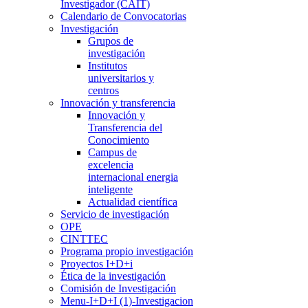
Investigador (CAIT)
Calendario de Convocatorias
Investigación
Grupos de
investigación
Institutos
universitarios y
centros
Innovación y transferencia
Innovación y
Transferencia del
Conocimiento
Campus de
excelencia
internacional energia
inteligente
Actualidad científica
Servicio de investigación
OPE
CINTTEC
Programa propio investigación
Proyectos I+D+i
Ética de la investigación
Comisión de Investigación
Menu-I+D+I (1)-Investigacion