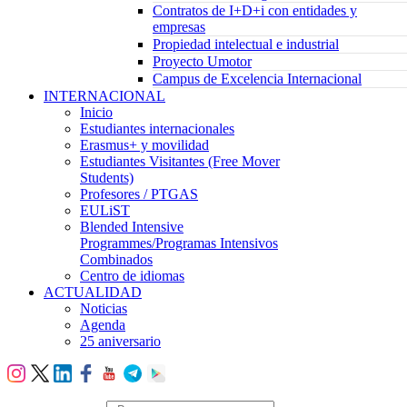
Contratos de I+D+i con entidades y
empresas
Propiedad intelectual e industrial
Proyecto Umotor
Campus de Excelencia Internacional
INTERNACIONAL
Inicio
Estudiantes internacionales
Erasmus+ y movilidad
Estudiantes Visitantes (Free Mover
Students)
Profesores / PTGAS
EULiST
Blended Intensive
Programmes/Programas Intensivos
Combinados
Centro de idiomas
ACTUALIDAD
Noticias
Agenda
25 aniversario