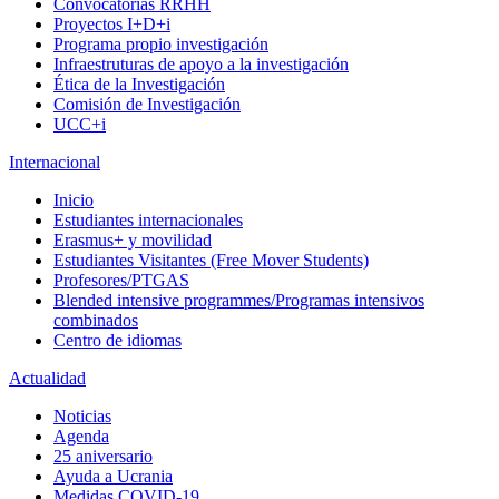
Convocatorias RRHH
Proyectos I+D+i
Programa propio investigación
Infraestruturas de apoyo a la investigación
Ética de la Investigación
Comisión de Investigación
UCC+i
Internacional
Inicio
Estudiantes internacionales
Erasmus+ y movilidad
Estudiantes Visitantes (Free Mover Students)
Profesores/PTGAS
Blended intensive programmes/Programas intensivos
combinados
Centro de idiomas
Actualidad
Noticias
Agenda
25 aniversario
Ayuda a Ucrania
Medidas COVID-19