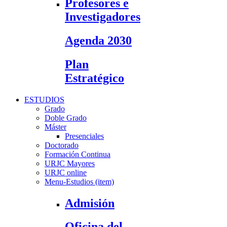
Profesores e
Investigadores
Agenda 2030
Plan
Estratégico
ESTUDIOS
Grado
Doble Grado
Máster
Presenciales
Doctorado
Formación Continua
URJC Mayores
URJC online
Menu-Estudios (item)
Admisión
Oficina del