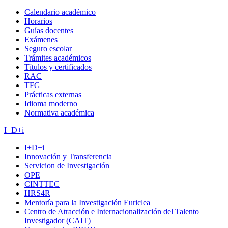
Calendario académico
Horarios
Guías docentes
Exámenes
Seguro escolar
Trámites académicos
Títulos y certificados
RAC
TFG
Prácticas externas
Idioma moderno
Normativa académica
I+D+i
I+D+i
Innovación y Transferencia
Servicion de Investigación
OPE
CINTTEC
HRS4R
Mentoría para la Investigación Euriclea
Centro de Atracción e Internacionalización del Talento
Investigador (CAIT)