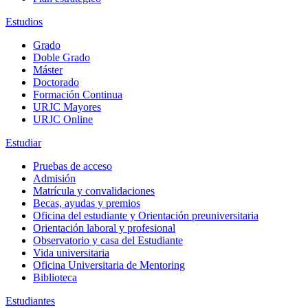
Estudios
Grado
Doble Grado
Máster
Doctorado
Formación Continua
URJC Mayores
URJC Online
Estudiar
Pruebas de acceso
Admisión
Matrícula y convalidaciones
Becas, ayudas y premios
Oficina del estudiante y Orientación preuniversitaria
Orientación laboral y profesional
Observatorio y casa del Estudiante
Vida universitaria
Oficina Universitaria de Mentoring
Biblioteca
Estudiantes