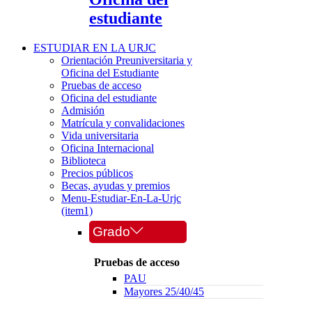
estudiante
ESTUDIAR EN LA URJC
Orientación Preuniversitaria y
Oficina del Estudiante
Pruebas de acceso
Oficina del estudiante
Admisión
Matrícula y convalidaciones
Vida universitaria
Oficina Internacional
Biblioteca
Precios públicos
Becas, ayudas y premios
Menu-Estudiar-En-La-Urjc
(item1)
Grado
Pruebas de acceso
PAU
Mayores 25/40/45