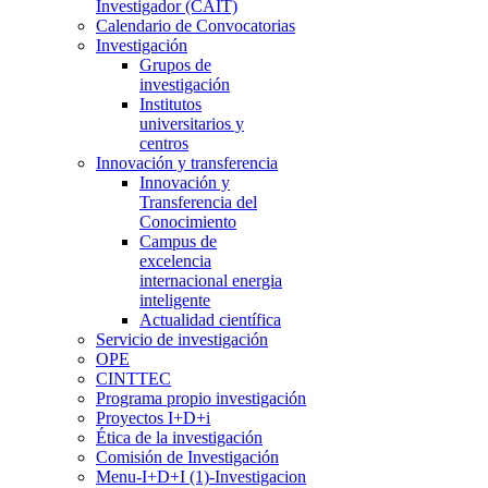
Investigador (CAIT)
Calendario de Convocatorias
Investigación
Grupos de
investigación
Institutos
universitarios y
centros
Innovación y transferencia
Innovación y
Transferencia del
Conocimiento
Campus de
excelencia
internacional energia
inteligente
Actualidad científica
Servicio de investigación
OPE
CINTTEC
Programa propio investigación
Proyectos I+D+i
Ética de la investigación
Comisión de Investigación
Menu-I+D+I (1)-Investigacion