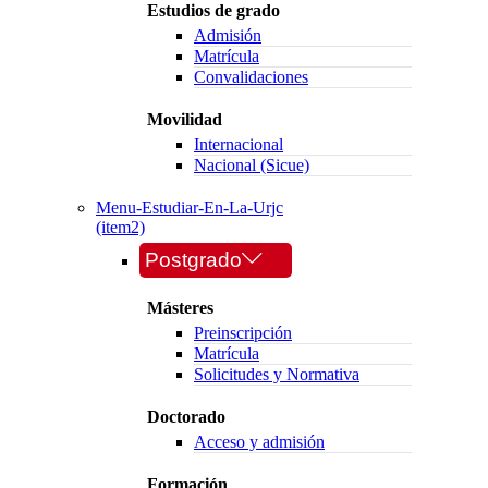
Estudios de grado
Admisión
Matrícula
Convalidaciones
Movilidad
Internacional
Nacional (Sicue)
Menu-Estudiar-En-La-Urjc
(item2)
Postgrado
Másteres
Preinscripción
Matrícula
Solicitudes y Normativa
Doctorado
Acceso y admisión
Formación