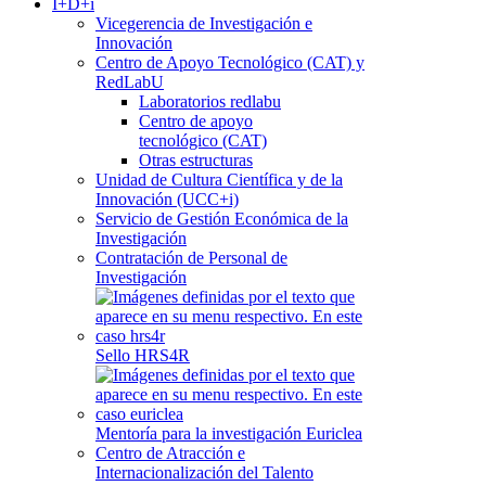
I+D+i
Vicegerencia de Investigación e
Innovación
Centro de Apoyo Tecnológico (CAT) y
RedLabU
Laboratorios redlabu
Centro de apoyo
tecnológico (CAT)
Otras estructuras
Unidad de Cultura Científica y de la
Innovación (UCC+i)
Servicio de Gestión Económica de la
Investigación
Contratación de Personal de
Investigación
Sello HRS4R
Mentoría para la investigación Euriclea
Centro de Atracción e
Internacionalización del Talento