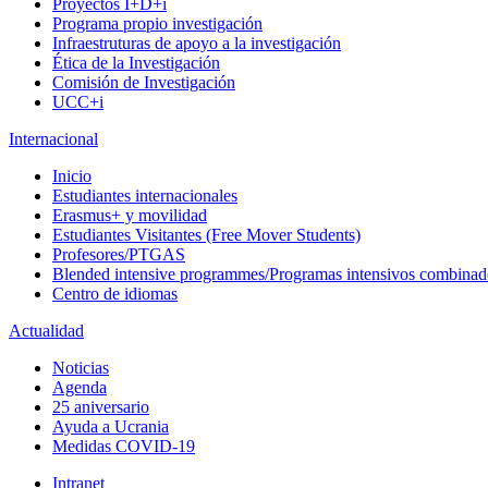
Proyectos I+D+i
Programa propio investigación
Infraestruturas de apoyo a la investigación
Ética de la Investigación
Comisión de Investigación
UCC+i
Internacional
Inicio
Estudiantes internacionales
Erasmus+ y movilidad
Estudiantes Visitantes (Free Mover Students)
Profesores/PTGAS
Blended intensive programmes/Programas intensivos combinad
Centro de idiomas
Actualidad
Noticias
Agenda
25 aniversario
Ayuda a Ucrania
Medidas COVID-19
Intranet