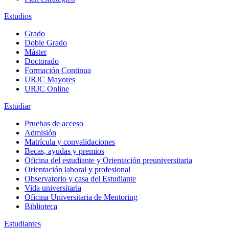
Estudios
Grado
Doble Grado
Máster
Doctorado
Formación Continua
URJC Mayores
URJC Online
Estudiar
Pruebas de acceso
Admisión
Matrícula y convalidaciones
Becas, ayudas y premios
Oficina del estudiante y Orientación preuniversitaria
Orientación laboral y profesional
Observatorio y casa del Estudiante
Vida universitaria
Oficina Universitaria de Mentoring
Biblioteca
Estudiantes