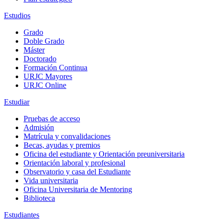
Estudios
Grado
Doble Grado
Máster
Doctorado
Formación Continua
URJC Mayores
URJC Online
Estudiar
Pruebas de acceso
Admisión
Matrícula y convalidaciones
Becas, ayudas y premios
Oficina del estudiante y Orientación preuniversitaria
Orientación laboral y profesional
Observatorio y casa del Estudiante
Vida universitaria
Oficina Universitaria de Mentoring
Biblioteca
Estudiantes