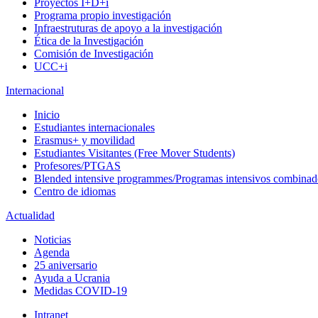
Proyectos I+D+i
Programa propio investigación
Infraestruturas de apoyo a la investigación
Ética de la Investigación
Comisión de Investigación
UCC+i
Internacional
Inicio
Estudiantes internacionales
Erasmus+ y movilidad
Estudiantes Visitantes (Free Mover Students)
Profesores/PTGAS
Blended intensive programmes/Programas intensivos combinad
Centro de idiomas
Actualidad
Noticias
Agenda
25 aniversario
Ayuda a Ucrania
Medidas COVID-19
Intranet