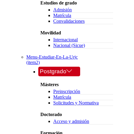
Estudios de grado
Admisión
Matrícula
Convalidaciones
Movilidad
Internacional
Nacional (Sicue)
Menu-Estudiar-En-La-Urjc
(item2)
Postgrado
Másteres
Preinscripción
Matrícula
Solicitudes y Normativa
Doctorado
Acceso y admisión
Formación