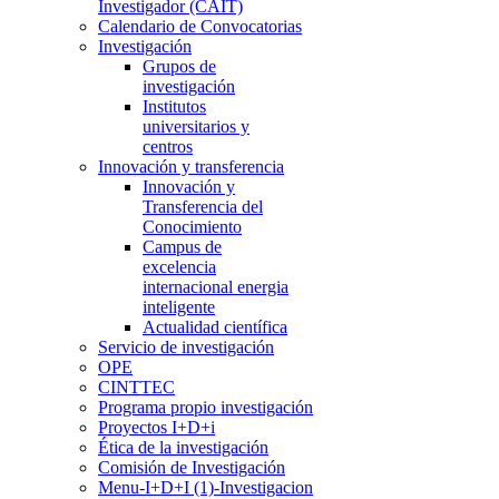
Investigador (CAIT)
Calendario de Convocatorias
Investigación
Grupos de
investigación
Institutos
universitarios y
centros
Innovación y transferencia
Innovación y
Transferencia del
Conocimiento
Campus de
excelencia
internacional energia
inteligente
Actualidad científica
Servicio de investigación
OPE
CINTTEC
Programa propio investigación
Proyectos I+D+i
Ética de la investigación
Comisión de Investigación
Menu-I+D+I (1)-Investigacion