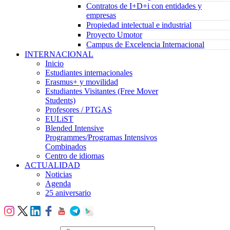
Contratos de I+D+i con entidades y
empresas
Propiedad intelectual e industrial
Proyecto Umotor
Campus de Excelencia Internacional
INTERNACIONAL
Inicio
Estudiantes internacionales
Erasmus+ y movilidad
Estudiantes Visitantes (Free Mover
Students)
Profesores / PTGAS
EULiST
Blended Intensive
Programmes/Programas Intensivos
Combinados
Centro de idiomas
ACTUALIDAD
Noticias
Agenda
25 aniversario