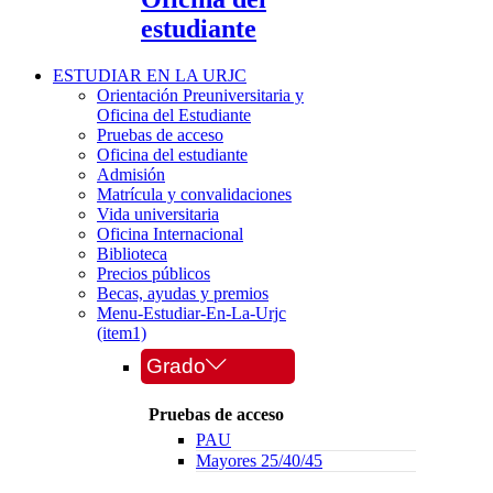
estudiante
ESTUDIAR EN LA URJC
Orientación Preuniversitaria y
Oficina del Estudiante
Pruebas de acceso
Oficina del estudiante
Admisión
Matrícula y convalidaciones
Vida universitaria
Oficina Internacional
Biblioteca
Precios públicos
Becas, ayudas y premios
Menu-Estudiar-En-La-Urjc
(item1)
Grado
Pruebas de acceso
PAU
Mayores 25/40/45