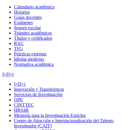
Calendario académico
Horarios
Guías docentes
Exámenes
Seguro escolar
Trámites académicos
Títulos y certificados
RAC
TFG
Prácticas externas
Idioma moderno
Normativa académica
I+D+i
I+D+i
Innovación y Transferencia
Servicion de Investigación
OPE
CINTTEC
HRS4R
Mentoría para la Investigación Euriclea
Centro de Atracción e Internacionalización del Talento
Investigador (CAIT)