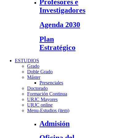
Profesores e
Investigadores
Agenda 2030
Plan
Estratégico
ESTUDIOS
Grado
Doble Grado
Máster
Presenciales
Doctorado
Formación Continua
URJC Mayores
URJC online
Menu-Estudios (item)
Admisión
Oficina del