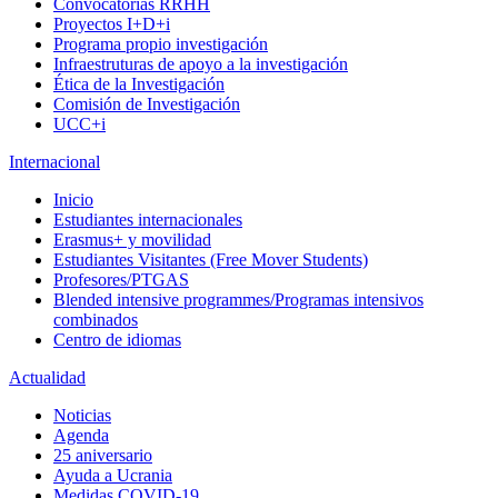
Convocatorias RRHH
Proyectos I+D+i
Programa propio investigación
Infraestruturas de apoyo a la investigación
Ética de la Investigación
Comisión de Investigación
UCC+i
Internacional
Inicio
Estudiantes internacionales
Erasmus+ y movilidad
Estudiantes Visitantes (Free Mover Students)
Profesores/PTGAS
Blended intensive programmes/Programas intensivos
combinados
Centro de idiomas
Actualidad
Noticias
Agenda
25 aniversario
Ayuda a Ucrania
Medidas COVID-19