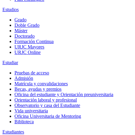
Estudios
Grado
Doble Grado
Máster
Doctorado
Formación Continua
URJC Mayores
URJC Online
Estudiar
Pruebas de acceso
Admisión
Matrícula y convalidaciones
Becas, ayudas y premios
Oficina del estudiante y Orientación preuniversitaria
Orientación laboral y profesional
Observatorio y casa del Estudiante
Vida universitaria
Oficina Universitaria de Mentoring
Biblioteca
Estudiantes