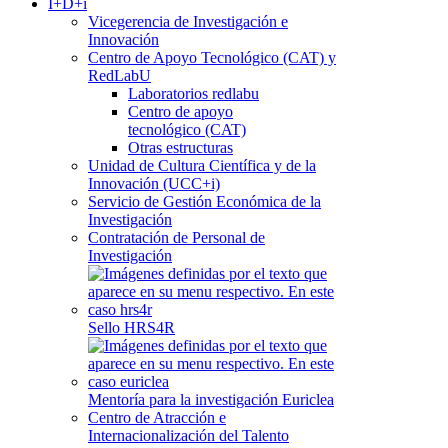
I+D+i
Vicegerencia de Investigación e
Innovación
Centro de Apoyo Tecnológico (CAT) y
RedLabU
Laboratorios redlabu
Centro de apoyo
tecnológico (CAT)
Otras estructuras
Unidad de Cultura Científica y de la
Innovación (UCC+i)
Servicio de Gestión Económica de la
Investigación
Contratación de Personal de
Investigación
Sello HRS4R
Mentoría para la investigación Euriclea
Centro de Atracción e
Internacionalización del Talento