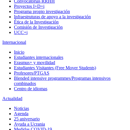
Convocatorias RRHH
Proyectos I+D+i
Programa propio investigación
Infraestruturas de apoyo a la investigación
Ética de la Investigación
Comisión de Investigación
UCC+i
Internacional
Inicio
Estudiantes internacionales
Erasmus+ y movilidad
Estudiantes Visitantes (Free Mover Students)
Profesores/PTGAS
Blended intensive programmes/Programas intensivos
combinados
Centro de idiomas
Actualidad
Noticias
Agenda
25 aniversario
Ayuda a Ucrania
Medidas COVID-19