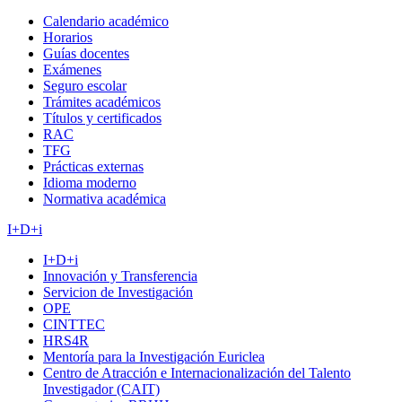
Calendario académico
Horarios
Guías docentes
Exámenes
Seguro escolar
Trámites académicos
Títulos y certificados
RAC
TFG
Prácticas externas
Idioma moderno
Normativa académica
I+D+i
I+D+i
Innovación y Transferencia
Servicion de Investigación
OPE
CINTTEC
HRS4R
Mentoría para la Investigación Euriclea
Centro de Atracción e Internacionalización del Talento
Investigador (CAIT)