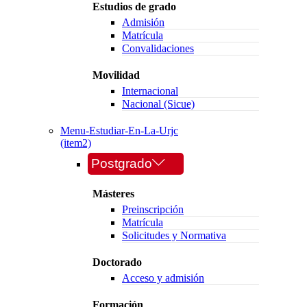
Estudios de grado
Admisión
Matrícula
Convalidaciones
Movilidad
Internacional
Nacional (Sicue)
Menu-Estudiar-En-La-Urjc
(item2)
Postgrado
Másteres
Preinscripción
Matrícula
Solicitudes y Normativa
Doctorado
Acceso y admisión
Formación