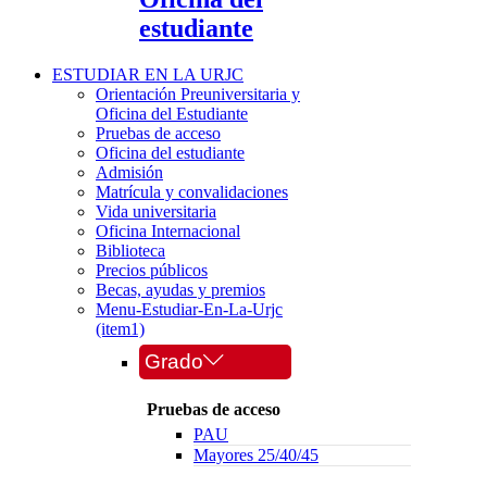
estudiante
ESTUDIAR EN LA URJC
Orientación Preuniversitaria y
Oficina del Estudiante
Pruebas de acceso
Oficina del estudiante
Admisión
Matrícula y convalidaciones
Vida universitaria
Oficina Internacional
Biblioteca
Precios públicos
Becas, ayudas y premios
Menu-Estudiar-En-La-Urjc
(item1)
Grado
Pruebas de acceso
PAU
Mayores 25/40/45