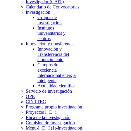
Investigador (CAIT)
Calendario de Convocatorias
Investigación
Grupos de
investigación
Institutos
universitarios y
centros
Innovación y transferencia
Innovación y
Transferencia del
Conocimiento
Campus de
excelencia
internacional energia
inteligente
Actualidad científica
Servicio de investigación
OPE
CINTTEC
Programa propio investigación
Proyectos I+D+i
Ética de la investigación
Comisión de Investigación
Menu-I+D+I (1)-Investigacion