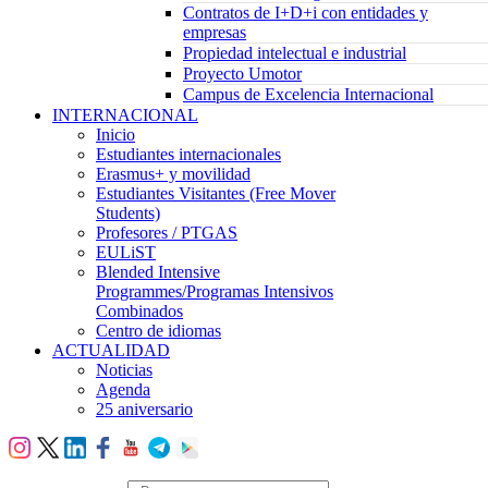
Contratos de I+D+i con entidades y
empresas
Propiedad intelectual e industrial
Proyecto Umotor
Campus de Excelencia Internacional
INTERNACIONAL
Inicio
Estudiantes internacionales
Erasmus+ y movilidad
Estudiantes Visitantes (Free Mover
Students)
Profesores / PTGAS
EULiST
Blended Intensive
Programmes/Programas Intensivos
Combinados
Centro de idiomas
ACTUALIDAD
Noticias
Agenda
25 aniversario