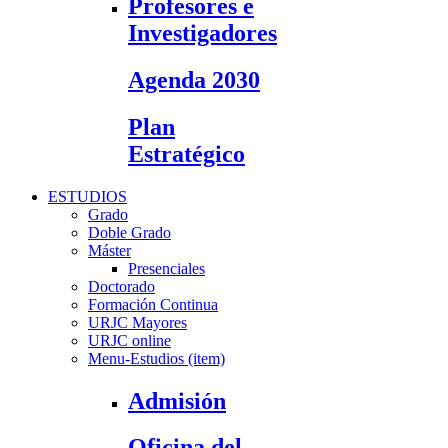
Profesores e
Investigadores
Agenda 2030
Plan
Estratégico
ESTUDIOS
Grado
Doble Grado
Máster
Presenciales
Doctorado
Formación Continua
URJC Mayores
URJC online
Menu-Estudios (item)
Admisión
Oficina del