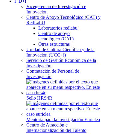
I+D+i
Vicegerencia de Investigación e
Innovación
Centro de Apoyo Tecnológico (CAT) y
RedLabU
Laboratorios redlabu
Centro de apoyo
tecnológico (CAT)
Otras estructuras
Unidad de Cultura Científica y de la
Innovación (UCC+i)
Servicio de Gestión Económica de la
Investigación
Contratación de Personal de
Investigación
Sello HRS4R
Mentoría para la investigación Euriclea
Centro de Atracción e
Internacionalización del Talento