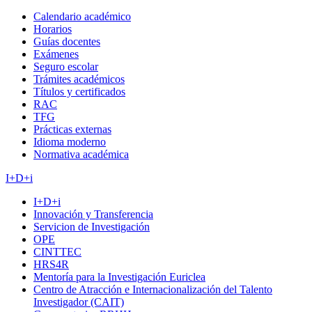
Calendario académico
Horarios
Guías docentes
Exámenes
Seguro escolar
Trámites académicos
Títulos y certificados
RAC
TFG
Prácticas externas
Idioma moderno
Normativa académica
I+D+i
I+D+i
Innovación y Transferencia
Servicion de Investigación
OPE
CINTTEC
HRS4R
Mentoría para la Investigación Euriclea
Centro de Atracción e Internacionalización del Talento
Investigador (CAIT)