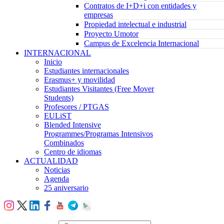
Contratos de I+D+i con entidades y
empresas
Propiedad intelectual e industrial
Proyecto Umotor
Campus de Excelencia Internacional
INTERNACIONAL
Inicio
Estudiantes internacionales
Erasmus+ y movilidad
Estudiantes Visitantes (Free Mover
Students)
Profesores / PTGAS
EULiST
Blended Intensive
Programmes/Programas Intensivos
Combinados
Centro de idiomas
ACTUALIDAD
Noticias
Agenda
25 aniversario