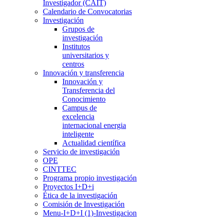
Investigador (CAIT)
Calendario de Convocatorias
Investigación
Grupos de
investigación
Institutos
universitarios y
centros
Innovación y transferencia
Innovación y
Transferencia del
Conocimiento
Campus de
excelencia
internacional energia
inteligente
Actualidad científica
Servicio de investigación
OPE
CINTTEC
Programa propio investigación
Proyectos I+D+i
Ética de la investigación
Comisión de Investigación
Menu-I+D+I (1)-Investigacion