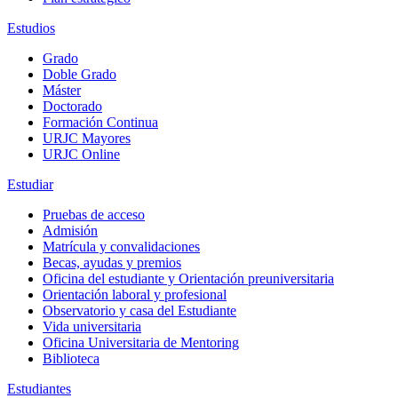
Estudios
Grado
Doble Grado
Máster
Doctorado
Formación Continua
URJC Mayores
URJC Online
Estudiar
Pruebas de acceso
Admisión
Matrícula y convalidaciones
Becas, ayudas y premios
Oficina del estudiante y Orientación preuniversitaria
Orientación laboral y profesional
Observatorio y casa del Estudiante
Vida universitaria
Oficina Universitaria de Mentoring
Biblioteca
Estudiantes