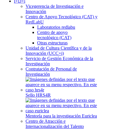
I+D+i
Vicegerencia de Investigación e
Innovación
Centro de Apoyo Tecnológico (CAT) y
RedLabU
Laboratorios redlabu
Centro de apoyo
tecnológico (CAT)
Otras estructuras
Unidad de Cultura Científica y de la
Innovación (UCC+i)
Servicio de Gestión Económica de la
Investigación
Contratación de Personal de
Investigación
Sello HRS4R
Mentoría para la investigación Euriclea
Centro de Atracción e
Internacionalización del Talento