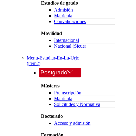
Estudios de grado
Admisión
Matrícula
Convalidaciones
Movilidad
Internacional
Nacional (Sicue)
Menu-Estudiar-En-La-Urjc
(item2)
Postgrado
Másteres
Preinscripción
Matrícula
Solicitudes y Normativa
Doctorado
Acceso y admisión
Formación