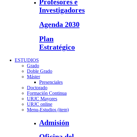
Profesores e
Investigadores
Agenda 2030
Plan
Estratégico
ESTUDIOS
Grado
Doble Grado
Máster
Presenciales
Doctorado
Formación Continua
URJC Mayores
URJC online
Menu-Estudios (item)
Admisión
Oficina del