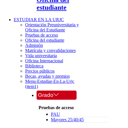
estudiante
ESTUDIAR EN LA URJC
Orientación Preuniversitaria y
Oficina del Estudiante
Pruebas de acceso
Oficina del estudiante
Admisión
Matrícula y convalidaciones
Vida universitaria
Oficina Internacional
Biblioteca
Precios públicos
Becas, ayudas y premios
Menu-Estudiar-En-La-Urjc
(item1)
Grado
Pruebas de acceso
PAU
Mayores 25/40/45