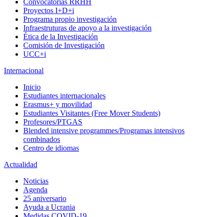
Convocatorias RRHH
Proyectos I+D+i
Programa propio investigación
Infraestruturas de apoyo a la investigación
Ética de la Investigación
Comisión de Investigación
UCC+i
Internacional
Inicio
Estudiantes internacionales
Erasmus+ y movilidad
Estudiantes Visitantes (Free Mover Students)
Profesores/PTGAS
Blended intensive programmes/Programas intensivos
combinados
Centro de idiomas
Actualidad
Noticias
Agenda
25 aniversario
Ayuda a Ucrania
Medidas COVID-19